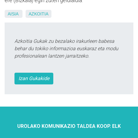
ere (Bizkaia) egin zuten geldialdia.
AISIA
AZKOITIA
Azkoitia Gukak zu bezalako irakurleen babesa
behar du tokiko informazioa euskaraz eta modu
profesionalean lantzen jarraitzeko.
Izan Gukakide
UROLAKO KOMUNIKAZIO TALDEA KOOP. ELK