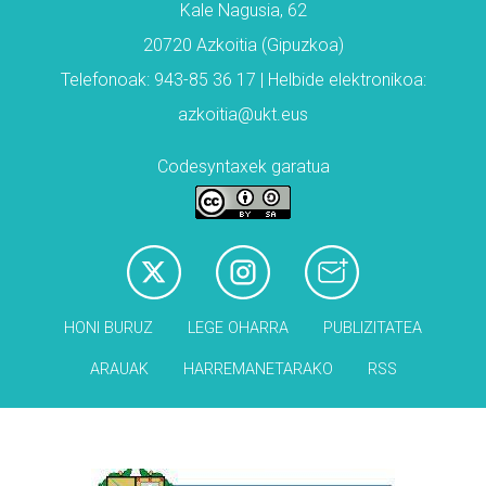
Kale Nagusia, 62
20720 Azkoitia (Gipuzkoa)
Telefonoak: 943-85 36 17 | Helbide elektronikoa:
azkoitia@ukt.eus
Codesyntaxek garatua
HONI BURUZ
LEGE OHARRA
PUBLIZITATEA
ARAUAK
HARREMANETARAKO
RSS
Babesleak