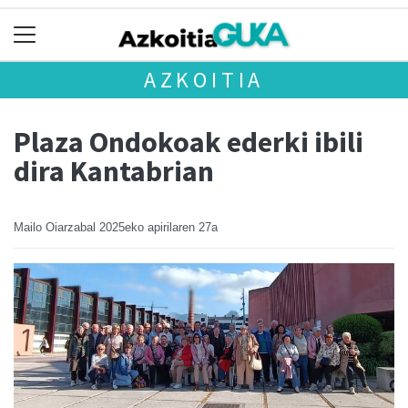
AZKOITIA
Plaza Ondokoak ederki ibili
dira Kantabrian
Mailo Oiarzabal
2025eko apirilaren 27a