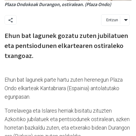
Plaza Ondokoak Durangon, ostiralean. (Plaza Ondo)
Entzun
Ehun bat lagunek gozatu zuten jubilatuen
eta pentsiodunen elkartearen ostiraleko
txangoaz.
Ehun bat lagunek parte hartu zuten herenegun Plaza
Ondo elkarteak Kantabriara (Espainia) antolatutako
egunpasan.
Torrelavega eta Islares herriak bisitatu zituzten
Azkoitiko jubilatuek eta pentsiodunek ostiralean, azken
horretan bazkaldu zuten, eta etxerako bidean Durangon