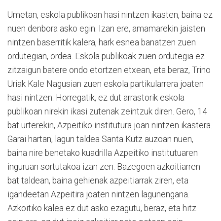
Umetan, eskola publikoan hasi nintzen ikasten, baina ez
nuen denbora asko egin. Izan ere, amamarekin jaisten
nintzen baserritik kalera, hark esnea banatzen zuen
ordutegian, ordea. Eskola publikoak zuen ordutegia ez
zitzaigun batere ondo etortzen etxean, eta beraz, Trino
Uriak Kale Nagusian zuen eskola partikularrera joaten
hasi nintzen. Horregatik, ez dut arrastorik eskola
publikoan nirekin ikasi zutenak zeintzuk diren. Gero, 14
bat urterekin, Azpeitiko institutura joan nintzen ikastera.
Garai hartan, lagun taldea Santa Kutz auzoan nuen,
baina nire benetako kuadrilla Azpeitiko institutuaren
inguruan sortutakoa izan zen. Bazegoen azkoitiarren
bat taldean, baina gehienak azpeitiarrak ziren, eta
igandeetan Azpeitira joaten nintzen lagunengana.
Azkoitiko kalea ez dut asko ezagutu, beraz, eta hitz