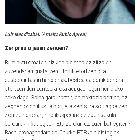
Luis Mendizabal. (Arnaitz Rubio Aprea)
Zer presio jasan zenuen?
Bi minutu ematen nizkion albistea ez zitzaion
zuzendariari gustatzen. Hortik etortzen dira
desberdintasun handienak; bestea da goitik behera
etortzen den zentsura, eta adi, gaur egun horrelako
asko dago. Baina garai hartan, demokrazia berrian, ez
zegoen ondo ikusita hori, eta sentsura sotilagoa zen.
Zentzu horretan, nire ikuspegiak ez zuen sekula
berearekin bat egiten. Eta zerekin ez zuen bat egiten?
Bada, propagandarekin. Gaurko ETBko albistegiak