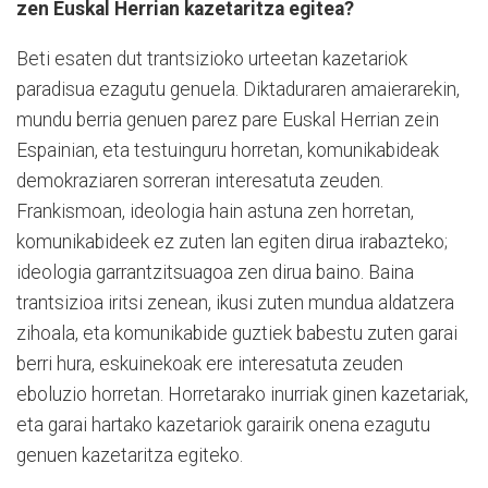
zen Euskal Herrian kazetaritza egitea?
Beti esaten dut trantsizioko urteetan kazetariok
paradisua ezagutu genuela. Diktaduraren amaierarekin,
mundu berria genuen parez pare Euskal Herrian zein
Espainian, eta testuinguru horretan, komunikabideak
demokraziaren sorreran interesatuta zeuden.
Frankismoan, ideologia hain astuna zen horretan,
komunikabideek ez zuten lan egiten dirua irabazteko;
ideologia garrantzitsuagoa zen dirua baino. Baina
trantsizioa iritsi zenean, ikusi zuten mundua aldatzera
zihoala, eta komunikabide guztiek babestu zuten garai
berri hura, eskuinekoak ere interesatuta zeuden
eboluzio horretan. Horretarako inurriak ginen kazetariak,
eta garai hartako kazetariok garairik onena ezagutu
genuen kazetaritza egiteko.