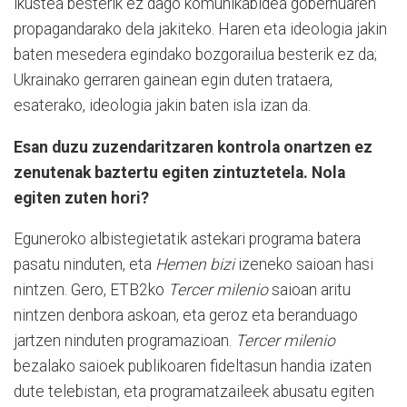
ikustea besterik ez dago komunikabidea gobernuaren
propagandarako dela jakiteko. Haren eta ideologia jakin
baten mesedera egindako bozgorailua besterik ez da;
Ukrainako gerraren gainean egin duten trataera,
esaterako, ideologia jakin baten isla izan da.
Esan duzu zuzendaritzaren kontrola onartzen ez
zenutenak baztertu egiten zintuztetela. Nola
egiten zuten hori?
Eguneroko albistegietatik astekari programa batera
pasatu ninduten, eta
Hemen bizi
izeneko saioan hasi
nintzen. Gero, ETB2ko
Tercer milenio
saioan aritu
nintzen denbora askoan, eta geroz eta beranduago
jartzen ninduten programazioan.
Tercer milenio
bezalako saioek publikoaren fideltasun handia izaten
dute telebistan, eta programatzaileek abusatu egiten