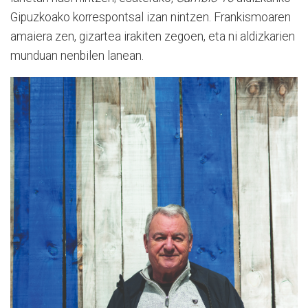
Gipuzkoako korrespontsal izan nintzen. Frankismoaren
amaiera zen, gizartea irakiten zegoen, eta ni aldizkarien
munduan nenbilen lanean.