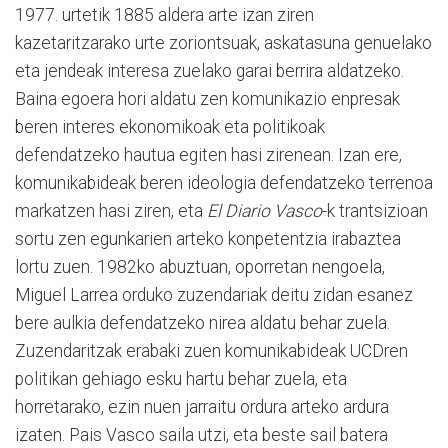
1977. urtetik 1885 aldera arte izan ziren
kazetaritzarako urte zoriontsuak, askatasuna genuelako
eta jendeak interesa zuelako garai berrira aldatzeko.
Baina egoera hori aldatu zen komunikazio enpresak
beren interes ekonomikoak eta politikoak
defendatzeko hautua egiten hasi zirenean. Izan ere,
komunikabideak beren ideologia defendatzeko terrenoa
markatzen hasi ziren, eta
El Diario Vasco
-k trantsizioan
sortu zen egunkarien arteko konpetentzia irabaztea
lortu zuen. 1982ko abuztuan, oporretan nengoela,
Miguel Larrea orduko zuzendariak deitu zidan esanez
bere aulkia defendatzeko nirea aldatu behar zuela.
Zuzendaritzak erabaki zuen komunikabideak UCDren
politikan gehiago esku hartu behar zuela, eta
horretarako, ezin nuen jarraitu ordura arteko ardura
izaten. Pais Vasco saila utzi, eta beste sail batera