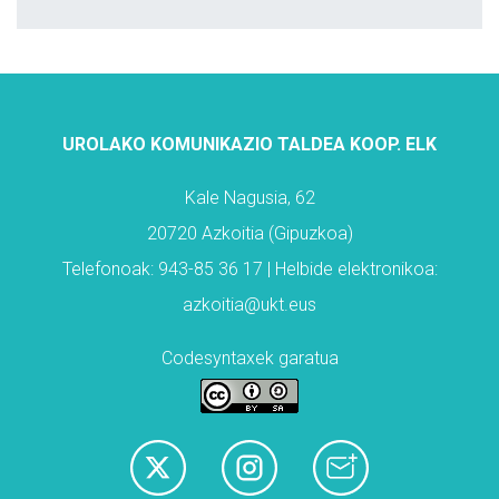
UROLAKO KOMUNIKAZIO TALDEA KOOP. ELK
Kale Nagusia, 62
20720 Azkoitia (Gipuzkoa)
Telefonoak: 943-85 36 17 | Helbide elektronikoa:
azkoitia@ukt.eus
Codesyntaxek garatua