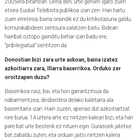
2005era bitartean. Dena den, urte gehien igaro zuen
etxea Euskal Telebista publikoa izan zen. Han hartu
zuen erretiroa, baina oraindik ez du kritikotasuna galdu,
komunikabideen zentsura salatzen baitu. Bidean
hainbat oztopo gainditu behar izan badu ere,
"pribilegiatua" sentitzen da.
Donostian bizi zara urte askoan, baina izatez
azkoitiarra zara, Illarra baserrikoa. Orduko zer
oroitzapen duzu?
Baserrikoa naiz, bai, eta hori garrantzitsua da
nabarmentzea, desberdina delako kaletarra ala
baserritarra izan. Hain zuzen, apenas dut azkoitiartzat
nire burua. 14 urtera arte ez nintzen kalean bizi, eta han
pare bat urte besterik ez nituen egin. Gurasoek jatetxe
bat zabaldu zuten, eta orduan jaitsi nintzen kalera.