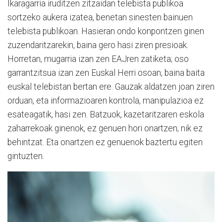
Ikaragarria iruditzen zitzaidan telebista publikoa
sortzeko aukera izatea, benetan sinesten bainuen
telebista publikoan. Hasieran ondo konpontzen ginen
zuzendaritzarekin, baina gero hasi ziren presioak.
Horretan, mugarria izan zen EAJren zatiketa; oso
garrantzitsua izan zen Euskal Herri osoan, baina baita
euskal telebistan bertan ere. Gauzak aldatzen joan ziren
orduan, eta informazioaren kontrola, manipulazioa ez
esateagatik, hasi zen. Batzuok, kazetaritzaren eskola
zaharrekoak ginenok, ez genuen hori onartzen; nik ez
behintzat. Eta onartzen ez genuenok baztertu egiten
gintuzten.