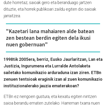
dute horretaz; saioak gero eta beranduago jartzen
dituzte, eta horrek publikoari zaildu egiten dio saioak
jarraitzea.
"Kazetari lana mahaiaren alde batean
zen bestean berdin egiten dela ikusi
nuen gobernuan"
1998tik 2005era, berriz, Eusko Jaurlaritzan, Lan eta
Justizia, Ingurumena eta Lurralde Antolaketa
sailetako komunikazio arduraduna izan ziren. ETBn
zenuen tentsioak eraginik izan al zuen komunikazio
instituzionalerako jauzia ematerakoan?
ETBn ez nengoen gustura, eta kexatu egiten nintzen
saioa berandu ematen zutelako. Harreman txarra nuen