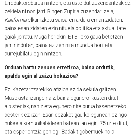
Erredaktoreburua nintzen, eta uste dut zuzendaritzak ez
zekiela ni non jarri. Bingen Zupiria zuzendari zela,
Kalifornia
elkarrizketa saioaren ardura eman zidaten,
baina esan zidaten ezin nituela politika eta aktualitate
gaiak jorratu. Muga horiekin, ETB1eko gaua betetzen
jarri ninduten, baina ez zen nire mundua hori, eta
aurrejubilatu egin nintzen.
Orduan hartu zenuen erretiroa, baina ordutik,
apaldu egin al zaizu bokazioa?
Ez. Kazetaritzarekiko afizioa ez da sekula galtzen.
Masokista izango naiz, baina egunero ikusten ditut
albistegiak, nahiz eta egunero nire burua haserretzeko
besterik ez izan. Esan dezaket gaurko egunean ezingo
nukeela komunikabideren batean lan egin. 75 urte ditut,
eta esperientzia gehiegi. Badakit gobernuek nola