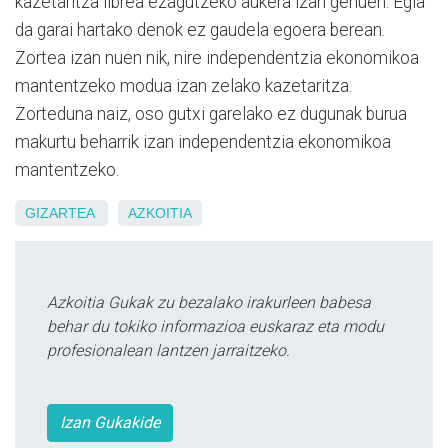
kazetaritza librea ezagutzeko aukera izan genuen. Egia
da garai hartako denok ez gaudela egoera berean.
Zortea izan nuen nik, nire independentzia ekonomikoa
mantentzeko modua izan zelako kazetaritza.
Zorteduna naiz, oso gutxi garelako ez dugunak burua
makurtu beharrik izan independentzia ekonomikoa
mantentzeko.
GIZARTEA
AZKOITIA
Azkoitia Gukak zu bezalako irakurleen babesa
behar du tokiko informazioa euskaraz eta modu
profesionalean lantzen jarraitzeko.
Izan Gukakide