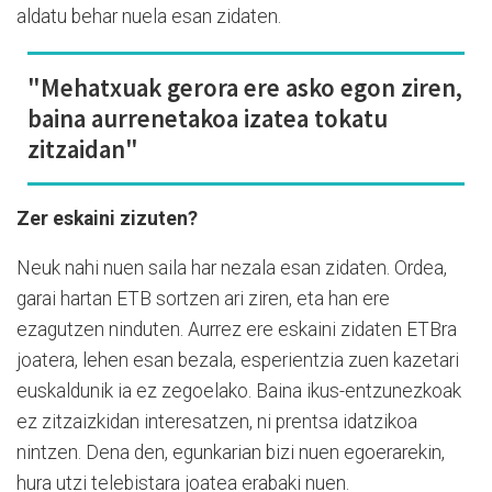
aldatu behar nuela esan zidaten.
"Mehatxuak gerora ere asko egon ziren,
baina aurrenetakoa izatea tokatu
zitzaidan"
Zer eskaini zizuten?
Neuk nahi nuen saila har nezala esan zidaten. Ordea,
garai hartan ETB sortzen ari ziren, eta han ere
ezagutzen ninduten. Aurrez ere eskaini zidaten ETBra
joatera, lehen esan bezala, esperientzia zuen kazetari
euskaldunik ia ez zegoelako. Baina ikus-entzunezkoak
ez zitzaizkidan interesatzen, ni prentsa idatzikoa
nintzen. Dena den, egunkarian bizi nuen egoerarekin,
hura utzi telebistara joatea erabaki nuen.