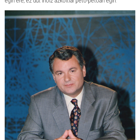
egin ere, ez dut inoiz azkoitiar peto-petoan egin.