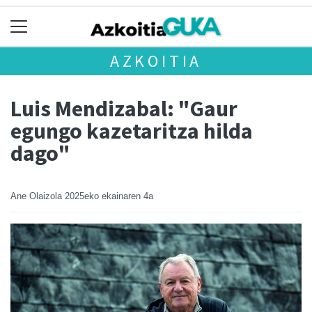
AZKOITIA
Luis Mendizabal: "Gaur
egungo kazetaritza hilda
dago"
Ane Olaizola
2025eko ekainaren 4a