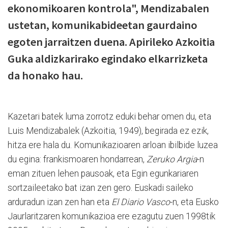
ekonomikoaren kontrola", Mendizabalen
ustetan, komunikabideetan gaurdaino
egoten jarraitzen duena. Apirileko Azkoitia
Guka aldizkarirako egindako elkarrizketa
da honako hau.
Kazetari batek luma zorrotz eduki behar omen du, eta
Luis Mendizabalek (Azkoitia, 1949), begirada ez ezik,
hitza ere hala du. Komunikazioaren arloan ibilbide luzea
du egina: frankismoaren hondarrean,
Zeruko Argia
-n
eman zituen lehen pausoak, eta Egin egunkariaren
sortzaileetako bat izan zen gero. Euskadi saileko
arduradun izan zen han eta
El Diario Vasco
-n, eta Eusko
Jaurlaritzaren komunikazioa ere ezagutu zuen 1998tik