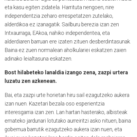
eta kasu egiten zidatela. Harrituta nengoen, nire
independentzia zeharo errespetatzen zutelako,
alderdikoa ez izanagatik. Sailburu berezia izan zen
Intxaurraga, EAkoa, nahiko independentea, eta
alderdiaren barruan ere izaten zituen desberdintasunak.
Baina ez zuen normalean aholkulariei eskatzen zaien
adinako leialtasuna eskatzen.
Bost hilabeteko lanaldia izango zena, zazpi urtera
luzatu zen azkenean.
Bai, eta zazpi urte horietan hiru sail ezagutzeko aukera
izan nuen. Kazetari bezala oso esperientzia
interesgarria izan zen. Lan hartan hasterako, albisteak
emateko jardunari lotutako aurreiritzi asko nituen, baina
gobernua barrutik ezagutzeko aukera izan nuen, eta