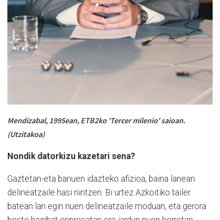
Mendizabal, 1995ean, ETB2ko 'Tercer milenio' saioan.
(Utzitakoa)
Nondik datorkizu kazetari sena?
Gaztetan-eta banuen idazteko afizioa, baina lanean
delineatzaile hasi nintzen. Bi urtez Azkoitiko tailer
batean lan egin nuen delineatzaile moduan, eta gerora
beste hainbat enpresatan ere jardun nuen horretan.