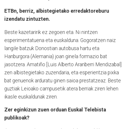
ETBn, berriz, albistegietako erredaktoreburu
izendatu zintuzten.
Beste kazetaririk ez zegoen eta. Ni nintzen
esperimentatuena eta euskalduna. Gogoratzen naiz
langile batzuk Donostian autobusa hartu eta
Hanburgora (Alemania) joan ginela formazio bat
jasotzera. Amatiño [Luis Alberto Aranberri Mendizabal]
zen albistegietako zuzendaria, eta esperientzia pixka
bat genuenok arduratu ginen saioa prestatzeaz. Beste
guztiak Leioako campusetik atera berriak ziren lehen
ikasle euskaldunak ziren.
Zer eginkizun zuen orduan Euskal Telebista
publikoak?