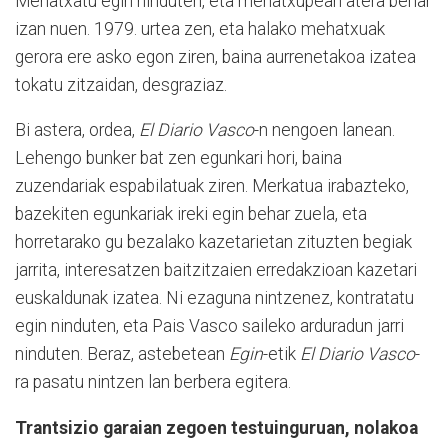
Mehatxatu egin ninduten, eta mehatxupean atera behar
izan nuen. 1979. urtea zen, eta halako mehatxuak
gerora ere asko egon ziren, baina aurrenetakoa izatea
tokatu zitzaidan, desgraziaz.
Bi astera, ordea,
El Diario Vasco
-n nengoen lanean.
Lehengo bunker bat zen egunkari hori, baina
zuzendariak espabilatuak ziren. Merkatua irabazteko,
bazekiten egunkariak ireki egin behar zuela, eta
horretarako gu bezalako kazetarietan zituzten begiak
jarrita, interesatzen baitzitzaien erredakzioan kazetari
euskaldunak izatea. Ni ezaguna nintzenez, kontratatu
egin ninduten, eta Pais Vasco saileko arduradun jarri
ninduten. Beraz, astebetean
Egin
-etik
El Diario Vasco
-
ra pasatu nintzen lan berbera egitera.
Trantsizio garaian zegoen testuinguruan, nolakoa