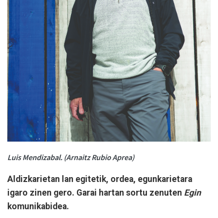
Luis Mendizabal. (Arnaitz Rubio Aprea)
Aldizkarietan lan egitetik, ordea, egunkarietara
igaro zinen gero. Garai hartan sortu zenuten
Egin
komunikabidea.