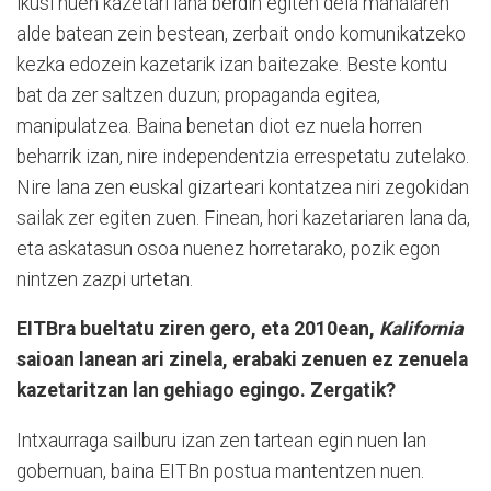
ikusi nuen kazetari lana berdin egiten dela mahaiaren
alde batean zein bestean, zerbait ondo komunikatzeko
kezka edozein kazetarik izan baitezake. Beste kontu
bat da zer saltzen duzun; propaganda egitea,
manipulatzea. Baina benetan diot ez nuela horren
beharrik izan, nire independentzia errespetatu zutelako.
Nire lana zen euskal gizarteari kontatzea niri zegokidan
sailak zer egiten zuen. Finean, hori kazetariaren lana da,
eta askatasun osoa nuenez horretarako, pozik egon
nintzen zazpi urtetan.
EITBra bueltatu ziren gero, eta 2010ean,
Kalifornia
saioan lanean ari zinela, erabaki zenuen ez zenuela
kazetaritzan lan gehiago egingo. Zergatik?
Intxaurraga sailburu izan zen tartean egin nuen lan
gobernuan, baina EITBn postua mantentzen nuen.