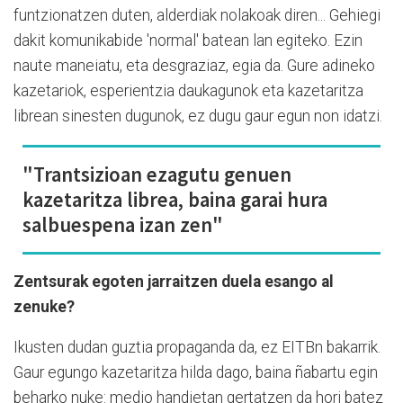
funtzionatzen duten, alderdiak nolakoak diren... Gehiegi
dakit komunikabide 'normal' batean lan egiteko. Ezin
naute maneiatu, eta desgraziaz, egia da. Gure adineko
kazetariok, esperientzia daukagunok eta kazetaritza
librean sinesten dugunok, ez dugu gaur egun non idatzi.
"Trantsizioan ezagutu genuen
kazetaritza librea, baina garai hura
salbuespena izan zen"
Zentsurak egoten jarraitzen duela esango al
zenuke?
Ikusten dudan guztia propaganda da, ez EITBn bakarrik.
Gaur egungo kazetaritza hilda dago, baina ñabartu egin
beharko nuke: medio handietan gertatzen da hori batez