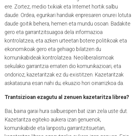
ere. Zortez, medio txikiak eta Internet hortik salbu
daude. Ordea, egunkari handiak enpresaren onurei lotuta
daude goitik behera, hemen eta mundu osoan. Badakite
gero eta garrantzitsuagoa dela informazioa
kontrolatzea, eta azken urteetan botere politikoak eta
ekonomikoak gero eta gehiago bilatzen du
komunikabideak kontrolatzea. Neoliberalismoak
sekulako garrantzia ematen dio komunikazioari, eta
ondorioz, kazetaritzak ez du existitzen. Kazetaritzak
askatasuna esan nahi du; ekuazio hori oinarrizkoa da.
Trantsizioan ezagutu al zenuen kazetaritza librea?
Bai, baina garai hura salbuespen bat izan zela uste dut.
Kazetaritza egiteko aukera izan genuenok,
komunikabide eta lanpostu garrantzitsuetan,