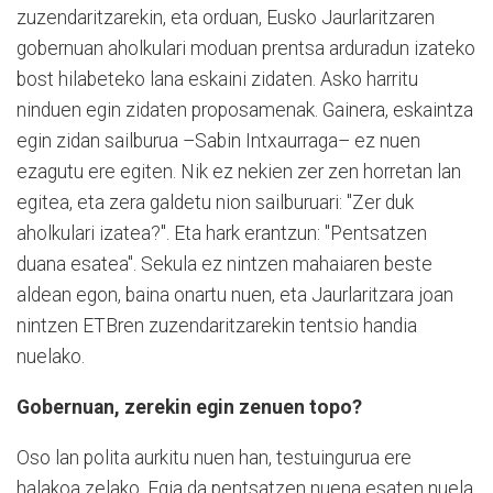
zuzendaritzarekin, eta orduan, Eusko Jaurlaritzaren
gobernuan aholkulari moduan prentsa arduradun izateko
bost hilabeteko lana eskaini zidaten. Asko harritu
ninduen egin zidaten proposamenak. Gainera, eskaintza
egin zidan sailburua –Sabin Intxaurraga– ez nuen
ezagutu ere egiten. Nik ez nekien zer zen horretan lan
egitea, eta zera galdetu nion sailburuari: "Zer duk
aholkulari izatea?". Eta hark erantzun: "Pentsatzen
duana esatea". Sekula ez nintzen mahaiaren beste
aldean egon, baina onartu nuen, eta Jaurlaritzara joan
nintzen ETBren zuzendaritzarekin tentsio handia
nuelako.
Gobernuan, zerekin egin zenuen topo?
Oso lan polita aurkitu nuen han, testuingurua ere
halakoa zelako. Egia da pentsatzen nuena esaten nuela