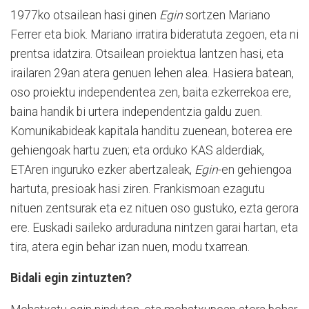
1977ko otsailean hasi ginen
Egin
sortzen Mariano
Ferrer eta biok. Mariano irratira bideratuta zegoen, eta ni
prentsa idatzira. Otsailean proiektua lantzen hasi, eta
irailaren 29an atera genuen lehen alea. Hasiera batean,
oso proiektu independentea zen, baita ezkerrekoa ere,
baina handik bi urtera independentzia galdu zuen.
Komunikabideak kapitala handitu zuenean, boterea ere
gehiengoak hartu zuen; eta orduko KAS alderdiak,
ETAren inguruko ezker abertzaleak,
Egin
-en gehiengoa
hartuta, presioak hasi ziren. Frankismoan ezagutu
nituen zentsurak eta ez nituen oso gustuko, ezta gerora
ere. Euskadi saileko arduraduna nintzen garai hartan, eta
tira, atera egin behar izan nuen, modu txarrean.
Bidali egin zintuzten?