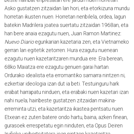
Asko gustatzen zitzaidan lan hori, eta etorkizuna mundu
horretan ikusten nuen. Horretan nenbilela, ordea, lagun
batekin Madrilera joatea suertatu zitzaidan 1968an, eta
han bere anaia ezagutu nuen, Juan Ramon Martinez:
Nuevo Diario
egunkarian kazetaria zen, eta Vietnameko
gerran lan egitetik zetorren. Hura ezagutu nuenean
ezagutu nuen kazetaritzaren mundua ere. Era berean,
68ko Maiatza ere ezagutu genuen garai hartan.
Ordurako idealista eta erromantiko samarra nintzen ni,
ezkertiar ideologia izan dut ia beti. Testuinguru hark
erabat harrapatu ninduen, eta erabaki nuen kazetari izan
nahi nuela; hainbeste gustatzen zitzaidan makina-
erreminta utzi, eta kazetaritza ikastea pentsatu nuen.
Etxean ez zuten batere ondo hartu, baina, azken finean,
gurasoek errespetatu egin ninduten, eta Opus Deiren
Iruñeko unibertsitatera joan nintzen kazetaritza