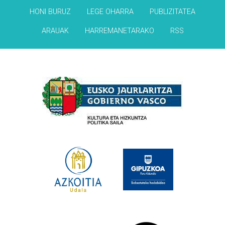
HONI BURUZ
LEGE OHARRA
PUBLIZITATEA
ARAUAK
HARREMANETARAKO
RSS
Babesleak