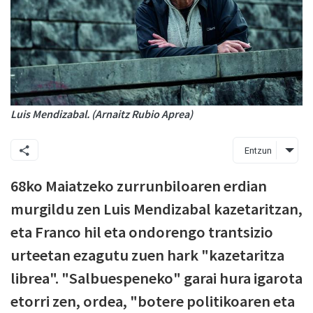
Luis Mendizabal. (Arnaitz Rubio Aprea)
Entzun
68ko Maiatzeko zurrunbiloaren erdian
murgildu zen Luis Mendizabal kazetaritzan,
eta Franco hil eta ondorengo trantsizio
urteetan ezagutu zuen hark "kazetaritza
librea". "Salbuespeneko" garai hura igarota
etorri zen, ordea, "botere politikoaren eta