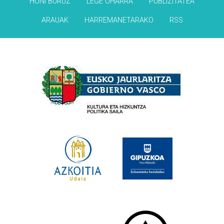
HONI BURUZ
LEGE OHARRA
PUBLIZITATEA
ARAUAK
HARREMANETARAKO
RSS
Babesleak