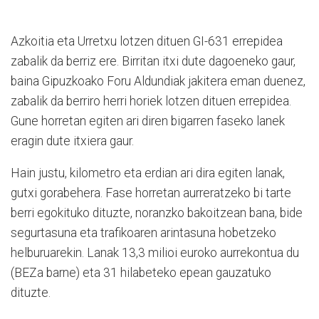
Azkoitia eta Urretxu lotzen dituen GI-631 errepidea
zabalik da berriz ere. Birritan itxi dute dagoeneko gaur,
baina Gipuzkoako Foru Aldundiak jakitera eman duenez,
zabalik da berriro herri horiek lotzen dituen errepidea.
Gune horretan egiten ari diren bigarren faseko lanek
eragin dute itxiera gaur.
Hain justu, kilometro eta erdian ari dira egiten lanak,
gutxi gorabehera. Fase horretan aurreratzeko bi tarte
berri egokituko dituzte, noranzko bakoitzean bana, bide
segurtasuna eta trafikoaren arintasuna hobetzeko
helburuarekin. Lanak 13,3 milioi euroko aurrekontua du
(BEZa barne) eta 31 hilabeteko epean gauzatuko
dituzte.