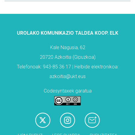
UROLAKO KOMUNIKAZIO TALDEA KOOP. ELK
Kale Nagusia, 62
20720 Azkoitia (Gipuzkoa)
Telefonoak: 943-85 36 17 | Helbide elektronikoa:
azkoitia@ukt.eus
Codesyntaxek garatua