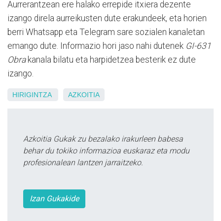
Aurrerantzean ere halako errepide itxiera dezente
izango direla aurreikusten dute erakundeek, eta horien
berri Whatsapp eta Telegram sare sozialen kanaletan
emango dute. Informazio hori jaso nahi dutenek
GI-631
Obra
kanala bilatu eta harpidetzea besterik ez dute
izango.
HIRIGINTZA
AZKOITIA
Azkoitia Gukak zu bezalako irakurleen babesa
behar du tokiko informazioa euskaraz eta modu
profesionalean lantzen jarraitzeko.
Izan Gukakide