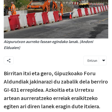
Aizpurutxon aurreko fasean egindako lanak. (Andoni
Elduaien)
Entzun
Birritan itxi eta gero, Gipuzkoako Foru
Aldundiak jakinarazi du zabalik dela berriro
GI-631 errepidea. Azkoitia eta Urretxu
artean aurreratzeko erreiak eraikitzeko
egiten ari diren lanek eragin dute itxiera.