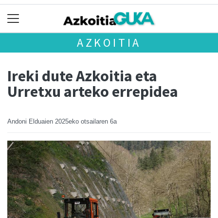
AZKOITIA
Ireki dute Azkoitia eta
Urretxu arteko errepidea
Andoni Elduaien
2025eko otsailaren 6a