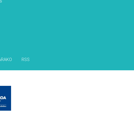
s
ARAKO
RSS