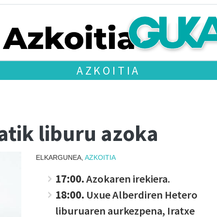
AZKOITIA
atik liburu azoka
ELKARGUNEA,
AZKOITIA
17:00.
Azokaren irekiera.
18:00.
Uxue Alberdiren Hetero
liburuaren aurkezpena, Iratxe