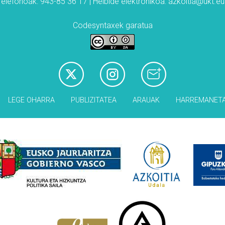
Telefonoak: 943-85 36 17 | Helbide elektronikoa: azkoitia@ukt.eu
Codesyntaxek garatua
LEGE OHARRA
PUBLIZITATEA
ARAUAK
HARREMANET
Babesleak