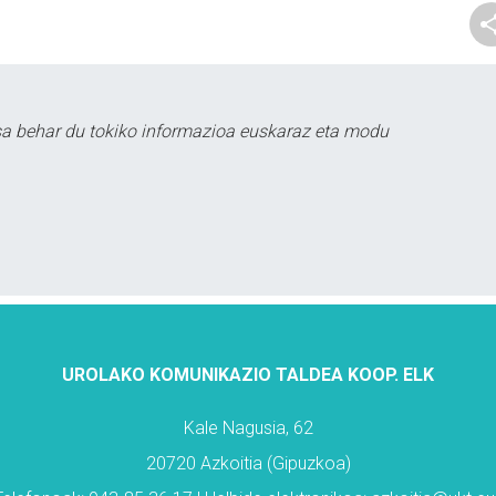
sa behar du tokiko informazioa euskaraz eta modu
UROLAKO KOMUNIKAZIO TALDEA KOOP. ELK
Kale Nagusia, 62
20720 Azkoitia (Gipuzkoa)