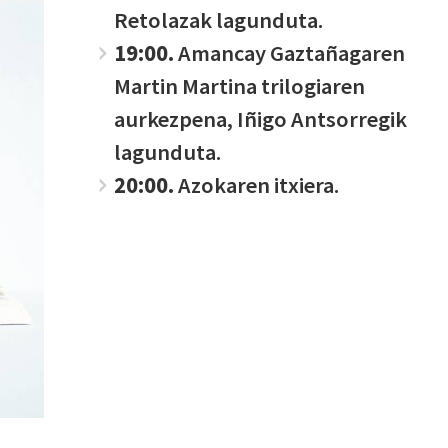
Retolazak lagunduta.
19:00.
Amancay Gaztañagaren
Martin Martina trilogiaren
aurkezpena, Iñigo Antsorregik
lagunduta.
20:00.
Azokaren itxiera.