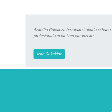
Azkoitia Gukak zu bezalako irakurleen babe
profesionalean lantzen jarraitzeko.
Izan Gukakide