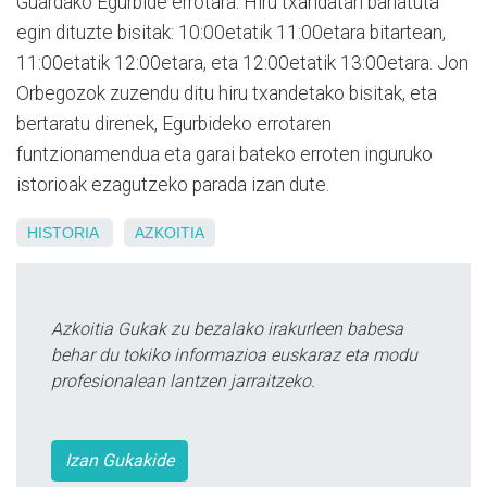
Guardako Egurbide errotara. Hiru txandatan banatuta
egin dituzte bisitak: 10:00etatik 11:00etara bitartean,
11:00etatik 12:00etara, eta 12:00etatik 13:00etara. Jon
Orbegozok zuzendu ditu hiru txandetako bisitak, eta
bertaratu direnek, Egurbideko errotaren
funtzionamendua eta garai bateko erroten inguruko
istorioak ezagutzeko parada izan dute.
HISTORIA
AZKOITIA
Azkoitia Gukak zu bezalako irakurleen babesa
behar du tokiko informazioa euskaraz eta modu
profesionalean lantzen jarraitzeko.
Izan Gukakide