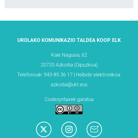
UROLAKO KOMUNIKAZIO TALDEA KOOP. ELK
Kale Nagusia, 62
20720 Azkoitia (Gipuzkoa)
Telefonoak: 943-85 36 17 | Helbide elektronikoa:
azkoitia@ukt.eus
Codesyntaxek garatua