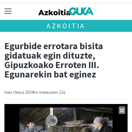
AZKOITIA
Egurbide errotara bisita
gidatuak egin dituzte,
Gipuzkoako Erroten III.
Egunarekin bat eginez
Iraia Oteiza
2024ko maiatzaren 12a