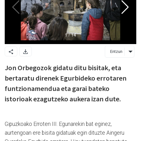
Entzun
Jon Orbegozok gidatu ditu bisitak, eta
bertaratu direnek Egurbideko errotaren
funtzionamendua eta garai bateko
istorioak ezagutzeko aukera izan dute.
Gipuzkoako Erroten III. Egunarekin bat eginez,
aurtengoan ere bisita gidatuak egin dituzte Aingeru