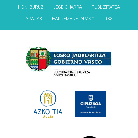
HONI BURUZ
LEGE OHARRA
PUBLIZITATEA
ARAUAK
HARREMANETARAKO
RSS
Babesleak