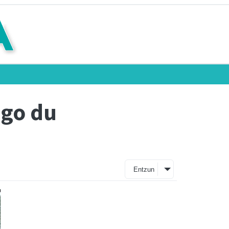
ngo du
Entzun