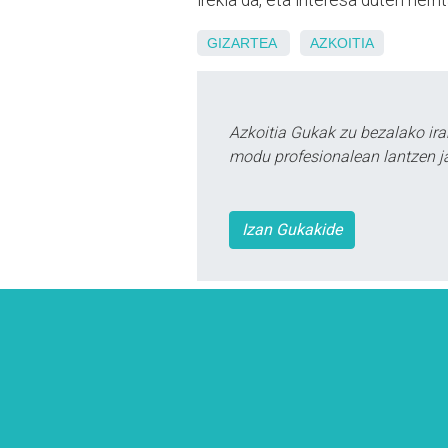
GIZARTEA
AZKOITIA
Azkoitia Gukak zu bezalako ira
modu profesionalean lantzen ja
Izan Gukakide