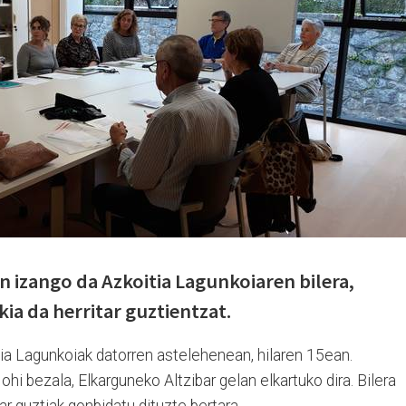
an
izango da Azkoitia Lagunkoiaren bilera,
ekia da herritar guztientzat.
itia Lagunkoiak datorren astelehenean, hilaren 15ean.
ohi bezala, Elkarguneko Altzibar gelan elkartuko dira. Bilera
itar guztiak gonbidatu dituzte bertara.