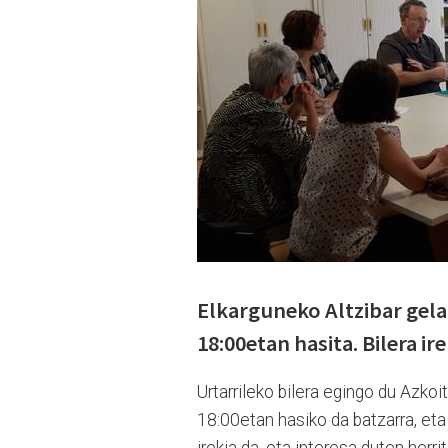
Elkarguneko Altzibar gel
18:00etan hasita. Bilera ir
Urtarrileko bilera egingo du Azko
18:00etan hasiko da batzarra, eta 
irekia da, eta interesa duten herr