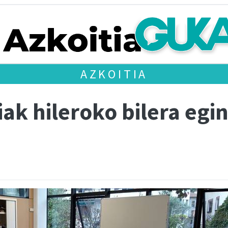
AZKOITIA
ak hileroko bilera egi