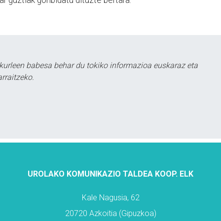
kurleen babesa behar du tokiko informazioa euskaraz eta
rraitzeko.
UROLAKO KOMUNIKAZIO TALDEA KOOP. ELK
Kale Nagusia, 62
20720 Azkoitia (Gipuzkoa)