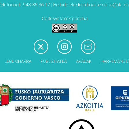
Telefonoak: 943-85 36 17 | Helbide elektronikoa: azkoitia@ukt.eu
Codesyntaxek garatua
LEGE OHARRA
PUBLIZITATEA
ARAUAK
HARREMANET
Babesleak