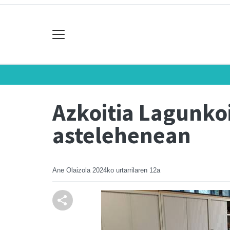
Azkoitia Lagunkoi
astelehenean
Ane Olaizola
2024ko urtarrilaren 12a