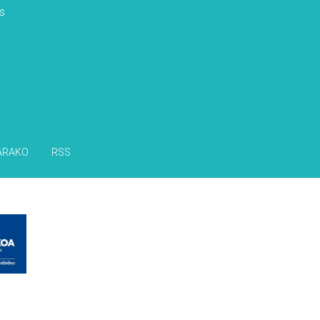
s
ARAKO
RSS