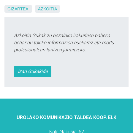
GIZARTEA
AZKOITIA
Azkoitia Gukak zu bezalako irakurleen babesa
behar du tokiko informazioa euskaraz eta modu
profesionalean lantzen jarraitzeko.
Izan Gukakide
UROLAKO KOMUNIKAZIO TALDEA KOOP. ELK
Kale Nagusia, 62