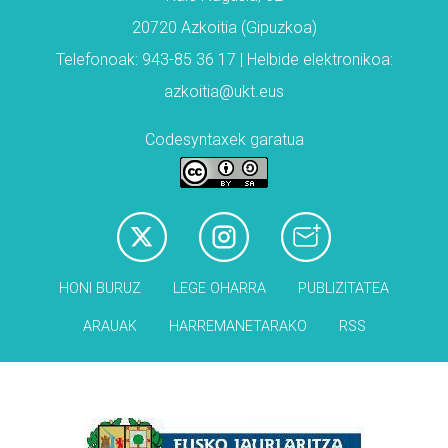
20720 Azkoitia (Gipuzkoa)
Telefonoak: 943-85 36 17 | Helbide elektronikoa:
azkoitia@ukt.eus
Codesyntaxek garatua
HONI BURUZ
LEGE OHARRA
PUBLIZITATEA
ARAUAK
HARREMANETARAKO
RSS
Babesleak