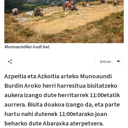
Munoaundiko irudi bat.
Entzun
Azpeitia eta Azkoitia arteko Munoaundi
Burdin Aroko herri harresitua bisitatzeko
aukera izango dute herritarrek 11:00etatik
aurrera. Bisita doakoa izango da, eta parte
hartu nahi dutenek 11:00etarako joan
beharko dute Abaraxka aterpetxera.