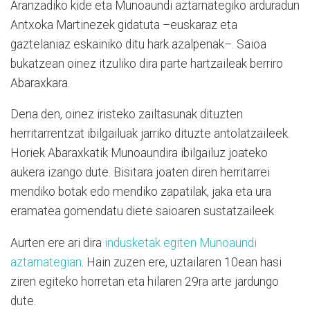
Aranzadiko kide eta Munoaundi aztarnategiko arduradun
Antxoka Martinezek gidatuta –euskaraz eta
gaztelaniaz eskainiko ditu hark azalpenak–. Saioa
bukatzean oinez itzuliko dira parte hartzaileak berriro
Abaraxkara.
Dena den, oinez iristeko zailtasunak dituzten
herritarrentzat ibilgailuak jarriko dituzte antolatzaileek.
Horiek Abaraxkatik Munoaundira ibilgailuz joateko
aukera izango dute. Bisitara joaten diren herritarrei
mendiko botak edo mendiko zapatilak, jaka eta ura
eramatea gomendatu diete saioaren sustatzaileek.
Aurten ere ari dira
indusketak egiten Munoaundi
aztarnategian
. Hain zuzen ere, uztailaren 10ean hasi
ziren egiteko horretan eta hilaren 29ra arte jardungo
dute.