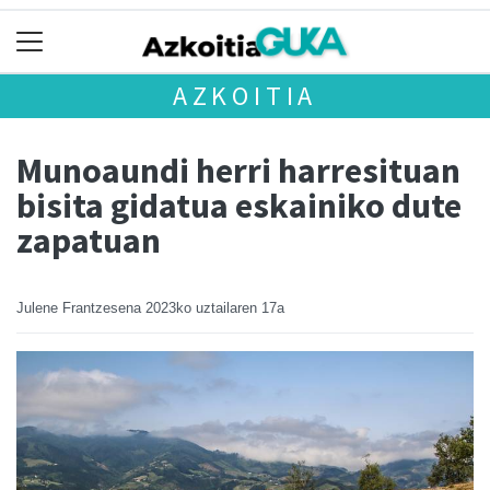
AZKOITIA
Munoaundi herri harresituan
bisita gidatua eskainiko dute
zapatuan
Julene Frantzesena
2023ko uztailaren 17a