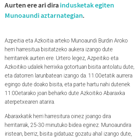
Aurten ere ari dira
indusketak egiten
Munoaundi aztarnategian
.
Azpeitia eta Azkoitia arteko Munoaundi Burdin Aroko
herri harresitua bisitatzeko aukera izango dute
herritarrek aurten ere. Urtero legez, Azpeitiko eta
Azkoitiko udalek herrixka gotortuan bisita antolatu dute,
eta datorren larunbatean izango da. 11:00etatik aurrera
egingo dute doako bisita, eta parte hartu nahi dutenek
11:00etarako joan beharko dute Azkoitiko Abaraxka
aterpetxearen atarira.
Abaraxkatik herri harresitura oinez joango dira
herritarrak, 25-30 minutuko bidea eginez. Munoaundira
iristean, berriz, bisita gidatuaz gozatu ahal izango dute,