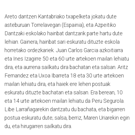
Areto dantzen Kantabriako txapelketa jokatu dute
asteburuan Torrelavegan (Espainia), eta Azpeitiko
Dantzaki eskolako hainbat dantzarik parte hartu dute
lehian. Gainera, hainbat sari eskuratu dituzte eskola
horretako ordezkariek. Juan Carlos Garcia azkoitiarra
eta Ines Izagirre 50 eta 60 urte artekoen mailan lehiatu
dira, eta aurrena sailkatu dira bachatan eta salsan. Aritz
Fernandez eta Uxoa Ibarreta 18 eta 30 urte artekoen
mailan lehiatu dira, eta haiek ere lehen postuak
eskuratu dituzte bachatan eta salsan. Era berean, 10
eta 14 urte artekoen mailan lehiatu da Peru Segurola.
Libe Larrañagarekin dantzatu du bachata, eta bigarren
postua eskuratu dute; salsa, berriz, Maren Uriarekin egin
du, eta hirugarren sailkatu dira.