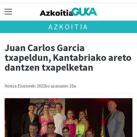
AZKOITIA
Juan Carlos Garcia
txapeldun, Kantabriako areto
dantzen txapelketan
Ihintza Elustondo
2022ko azaroaren 15a