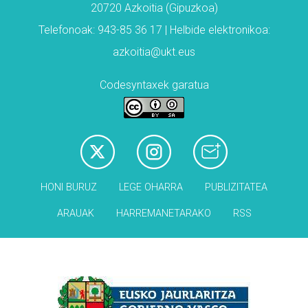
20720 Azkoitia (Gipuzkoa)
Telefonoak: 943-85 36 17 | Helbide elektronikoa:
azkoitia@ukt.eus
Codesyntaxek garatua
HONI BURUZ
LEGE OHARRA
PUBLIZITATEA
ARAUAK
HARREMANETARAKO
RSS
Babesleak