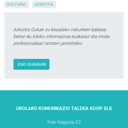
KULTURA
AZKOITIA
Azkoitia Gukak zu bezalako irakurleen babesa
behar du tokiko informazioa euskaraz eta modu
profesionalean lantzen jarraitzeko.
Izan Gukakide
UROLAKO KOMUNIKAZIO TALDEA KOOP. ELK
Kale Nagusia, 62