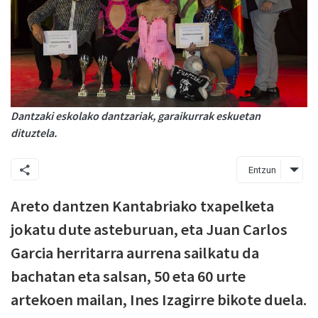
Dantzaki eskolako dantzariak, garaikurrak eskuetan
dituztela.
Entzun
Areto dantzen Kantabriako txapelketa
jokatu dute asteburuan, eta Juan Carlos
Garcia herritarra aurrena sailkatu da
bachatan eta salsan, 50 eta 60 urte
artekoen mailan, Ines Izagirre bikote duela.