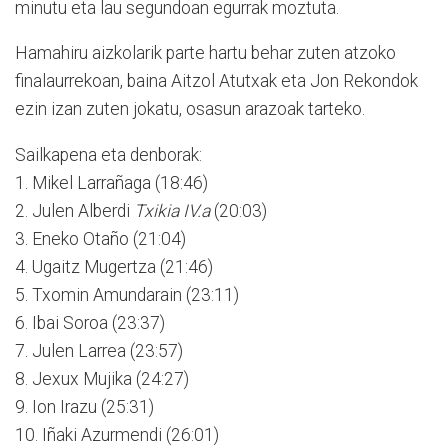
minutu eta lau segundoan egurrak moztuta.
Hamahiru aizkolarik parte hartu behar zuten atzoko
finalaurrekoan, baina Aitzol Atutxak eta Jon Rekondok
ezin izan zuten jokatu, osasun arazoak tarteko.
Sailkapena eta denborak:
1. Mikel Larrañaga (18:46)
2. Julen Alberdi
Txikia IV.a
(20:03)
3. Eneko Otaño (21:04)
4. Ugaitz Mugertza (21:46)
5. Txomin Amundarain (23:11)
6. Ibai Soroa (23:37)
7. Julen Larrea (23:57)
8. Jexux Mujika (24:27)
9. Ion Irazu (25:31)
10. Iñaki Azurmendi (26:01)