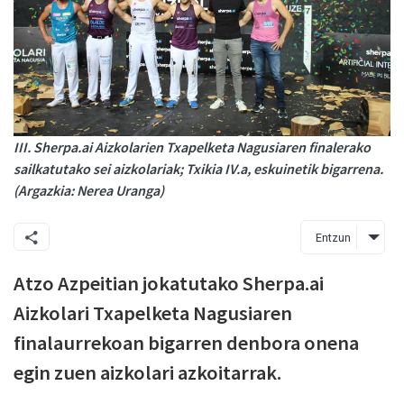
III. Sherpa.ai Aizkolarien Txapelketa Nagusiaren finalerako
sailkatutako sei aizkolariak; Txikia IV.a, eskuinetik bigarrena.
(Argazkia: Nerea Uranga)
Entzun
Atzo Azpeitian jokatutako Sherpa.ai
Aizkolari Txapelketa Nagusiaren
finalaurrekoan bigarren denbora onena
egin zuen aizkolari azkoitarrak.