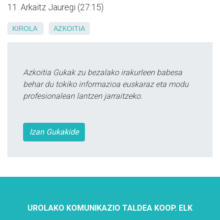
11. Arkaitz Jauregi (27:15)
KIROLA
AZKOITIA
Azkoitia Gukak zu bezalako irakurleen babesa
behar du tokiko informazioa euskaraz eta modu
profesionalean lantzen jarraitzeko.
Izan Gukakide
UROLAKO KOMUNIKAZIO TALDEA KOOP. ELK