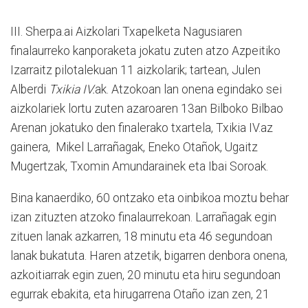
III. Sherpa.ai Aizkolari Txapelketa Nagusiaren
finalaurreko kanporaketa jokatu zuten atzo Azpeitiko
Izarraitz pilotalekuan 11 aizkolarik; tartean, Julen
Alberdi
Txikia IV.
ak. Atzokoan lan onena egindako sei
aizkolariek lortu zuten azaroaren 13an Bilboko Bilbao
Arenan jokatuko den finalerako txartela, Txikia IV.az
gainera, Mikel Larrañagak, Eneko Otañok, Ugaitz
Mugertzak, Txomin Amundarainek eta Ibai Soroak.
Bina kanaerdiko, 60 ontzako eta oinbikoa moztu behar
izan zituzten atzoko finalaurrekoan. Larrañagak egin
zituen lanak azkarren, 18 minutu eta 46 segundoan
lanak bukatuta. Haren atzetik, bigarren denbora onena,
azkoitiarrak egin zuen, 20 minutu eta hiru segundoan
egurrak ebakita, eta hirugarrena Otaño izan zen, 21