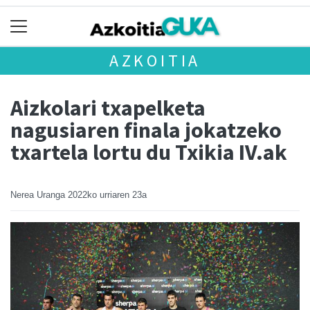
AZKOITIA
Aizkolari txapelketa
nagusiaren finala jokatzeko
txartela lortu du Txikia IV.ak
Nerea Uranga
2022ko urriaren 23a