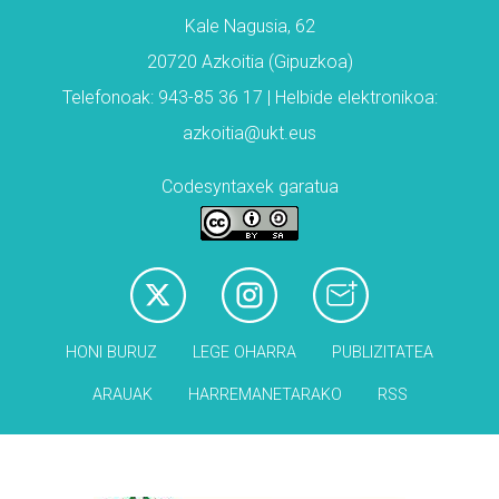
Kale Nagusia, 62
20720 Azkoitia (Gipuzkoa)
Telefonoak: 943-85 36 17 | Helbide elektronikoa:
azkoitia@ukt.eus
Codesyntaxek garatua
HONI BURUZ
LEGE OHARRA
PUBLIZITATEA
ARAUAK
HARREMANETARAKO
RSS
Babesleak