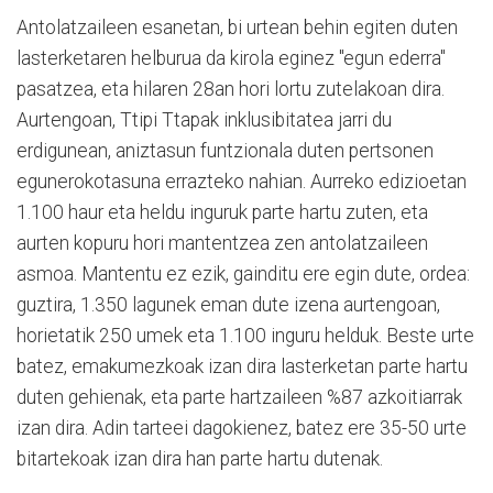
Antolatzaileen esanetan, bi urtean behin egiten duten
lasterketaren helburua da kirola eginez "egun ederra"
pasatzea, eta hilaren 28an hori lortu zutelakoan dira.
Aurtengoan, Ttipi Ttapak inklusibitatea jarri du
erdigunean, aniztasun funtzionala duten pertsonen
egunerokotasuna errazteko nahian. Aurreko edizioetan
1.100 haur eta heldu inguruk parte hartu zuten, eta
aurten kopuru hori mantentzea zen antolatzaileen
asmoa. Mantentu ez ezik, gainditu ere egin dute, ordea:
guztira, 1.350 lagunek eman dute izena aurtengoan,
horietatik 250 umek eta 1.100 inguru helduk. Beste urte
batez, emakumezkoak izan dira lasterketan parte hartu
duten gehienak, eta parte hartzaileen %87 azkoitiarrak
izan dira. Adin tarteei dagokienez, batez ere 35-50 urte
bitartekoak izan dira han parte hartu dutenak.