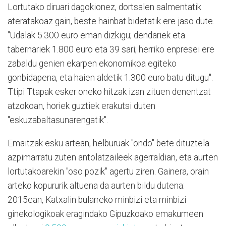
Lortutako diruari dagokionez, dortsalen salmentatik
ateratakoaz gain, beste hainbat bidetatik ere jaso dute.
"Udalak 5.300 euro eman dizkigu; dendariek eta
tabernariek 1.800 euro eta 39 sari; herriko enpresei ere
zabaldu genien ekarpen ekonomikoa egiteko
gonbidapena, eta haien aldetik 1.300 euro batu ditugu".
Ttipi Ttapak esker oneko hitzak izan zituen denentzat
atzokoan, horiek guztiek erakutsi duten
"eskuzabaltasunarengatik".
Emaitzak esku artean, helburuak "ondo" bete dituztela
azpimarratu zuten antolatzaileek agerraldian, eta aurten
lortutakoarekin "oso pozik" agertu ziren. Gainera, orain
arteko kopururik altuena da aurten bildu dutena:
2015ean, Katxalin bularreko minbizi eta minbizi
ginekologikoak eragindako Gipuzkoako emakumeen