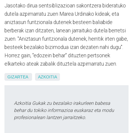
Jasotako dirua sentsiblizazioan sakontzera bideratuko
dutela azpimarratu zuen Marea Urdinako kideak, eta
aniztasun funtzionala dutenek besteen baliabide
berberak izan ditzaten, lanean jarraituko dutela berretsi
zuen. "Aniztasun funtzionala dutenek, herritik irten gabe,
besteek bezalako bizimodua izan dezaten nahi dugu".
Horrez gain, "edozein behar" dituzten pertsonek
elkarteko ateak zabalik dituztela azpimarratu zuen.
GIZARTEA
AZKOITIA
Azkoitia Gukak zu bezalako irakurleen babesa
behar du tokiko informazioa euskaraz eta modu
profesionalean lantzen jarraitzeko.