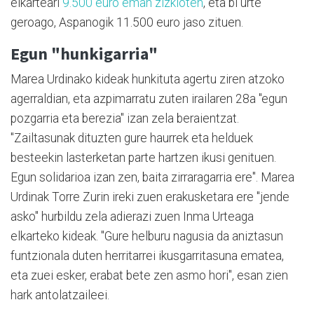
elkarteari
9.500 euro eman zizkioten
, eta bi urte
geroago, Aspanogik 11.500 euro jaso zituen.
Egun "hunkigarria"
Marea Urdinako kideak hunkituta agertu ziren atzoko
agerraldian, eta azpimarratu zuten irailaren 28a "egun
pozgarria eta berezia" izan zela beraientzat.
"Zailtasunak dituzten gure haurrek eta helduek
besteekin lasterketan parte hartzen ikusi genituen.
Egun solidarioa izan zen, baita zirraragarria ere". Marea
Urdinak Torre Zurin ireki zuen erakusketara ere "jende
asko" hurbildu zela adierazi zuen Inma Urteaga
elkarteko kideak. "Gure helburu nagusia da aniztasun
funtzionala duten herritarrei ikusgarritasuna ematea,
eta zuei esker, erabat bete zen asmo hori", esan zien
hark antolatzaileei.