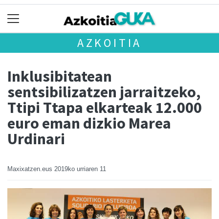
AZKOITIA
Inklusibitatean
sentsibilizatzen jarraitzeko,
Ttipi Ttapa elkarteak 12.000
euro eman dizkio Marea
Urdinari
Maxixatzen.eus
2019ko urriaren 11