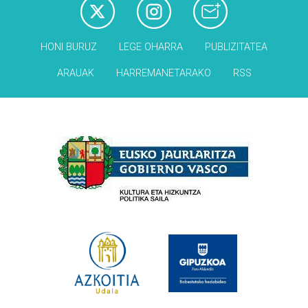
HONI BURUZ
LEGE OHARRA
PUBLIZITATEA
ARAUAK
HARREMANETARAKO
RSS
Babesleak