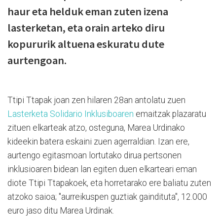
haur eta helduk eman zuten izena
lasterketan, eta orain arteko diru
kopururik altuena eskuratu dute
aurtengoan.
Ttipi Ttapak joan zen hilaren 28an antolatu zuen
Lasterketa Solidario Inklusiboaren
emaitzak plazaratu
zituen elkarteak atzo, osteguna, Marea Urdinako
kideekin batera eskaini zuen agerraldian. Izan ere,
aurtengo egitasmoan lortutako dirua pertsonen
inklusioaren bidean lan egiten duen elkarteari eman
diote Ttipi Ttapakoek, eta horretarako ere baliatu zuten
atzoko saioa; "aurreikuspen guztiak gaindituta", 12.000
euro jaso ditu Marea Urdinak.