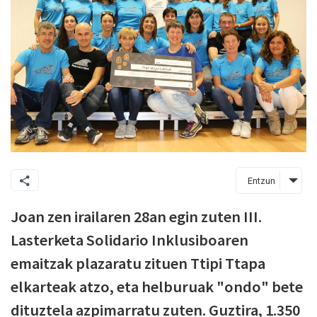
Entzun
Joan zen irailaren 28an egin zuten III.
Lasterketa Solidario Inklusiboaren
emaitzak plazaratu zituen Ttipi Ttapa
elkarteak atzo, eta helburuak "ondo" bete
dituztela azpimarratu zuten. Guztira, 1.350