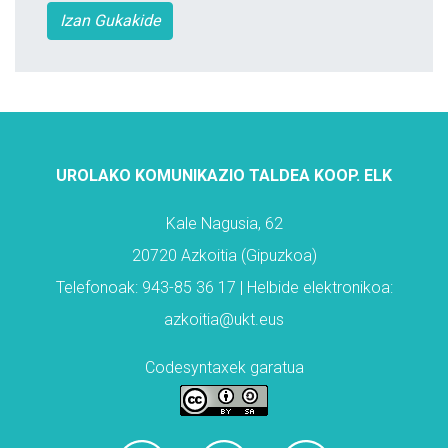
Izan Gukakide
UROLAKO KOMUNIKAZIO TALDEA KOOP. ELK
Kale Nagusia, 62
20720 Azkoitia (Gipuzkoa)
Telefonoak: 943-85 36 17 | Helbide elektronikoa:
azkoitia@ukt.eus
Codesyntaxek garatua