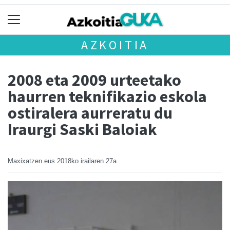
AZKOITIA
2008 eta 2009 urteetako
haurren teknifikazio eskola
ostiralera aurreratu du
Iraurgi Saski Baloiak
Maxixatzen.eus
2018ko irailaren 27a