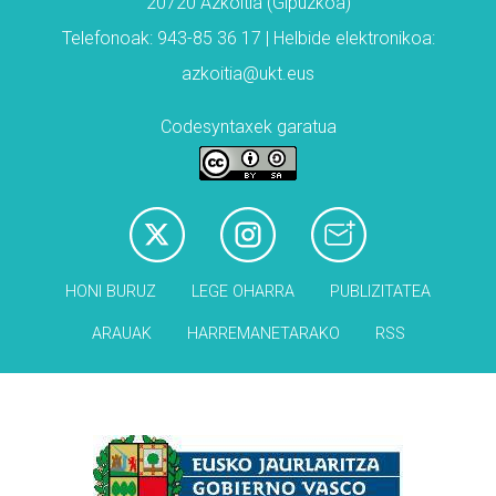
20720 Azkoitia (Gipuzkoa)
Telefonoak: 943-85 36 17 | Helbide elektronikoa:
azkoitia@ukt.eus
Codesyntaxek garatua
HONI BURUZ
LEGE OHARRA
PUBLIZITATEA
ARAUAK
HARREMANETARAKO
RSS
Babesleak