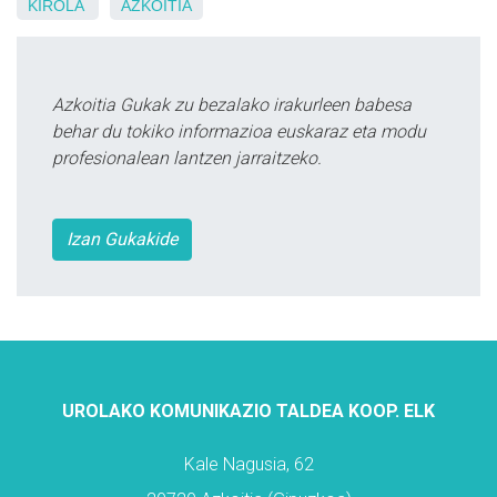
KIROLA
AZKOITIA
Azkoitia Gukak zu bezalako irakurleen babesa
behar du tokiko informazioa euskaraz eta modu
profesionalean lantzen jarraitzeko.
Izan Gukakide
UROLAKO KOMUNIKAZIO TALDEA KOOP. ELK
Kale Nagusia, 62