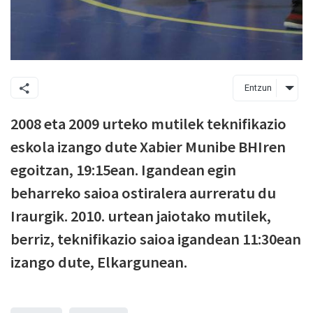
Entzun
2008 eta 2009 urteko mutilek teknifikazio
eskola izango dute Xabier Munibe BHIren
egoitzan, 19:15ean. Igandean egin
beharreko saioa ostiralera aurreratu du
Iraurgik. 2010. urtean jaiotako mutilek,
berriz, teknifikazio saioa igandean 11:30ean
izango dute, Elkargunean.