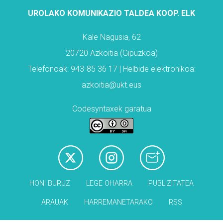
UROLAKO KOMUNIKAZIO TALDEA KOOP. ELK
Kale Nagusia, 62
20720 Azkoitia (Gipuzkoa)
Telefonoak: 943-85 36 17 | Helbide elektronikoa:
azkoitia@ukt.eus
Codesyntaxek garatua
HONI BURUZ
LEGE OHARRA
PUBLIZITATEA
ARAUAK
HARREMANETARAKO
RSS