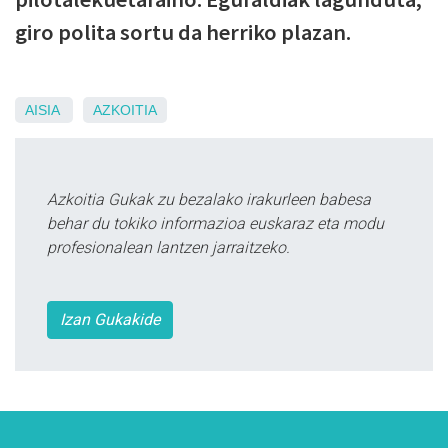
giro polita sortu da herriko plazan.
AISIA
AZKOITIA
Azkoitia Gukak zu bezalako irakurleen babesa
behar du tokiko informazioa euskaraz eta modu
profesionalean lantzen jarraitzeko.
Izan Gukakide