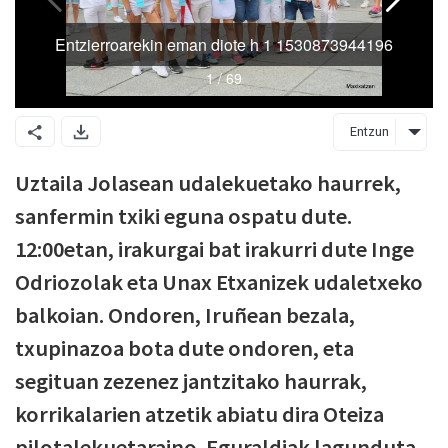
Entzun
Uztaila Jolasean udalekuetako haurrek,
sanfermin txiki eguna ospatu dute.
12:00etan, irakurgai bat irakurri dute Inge
Odriozolak eta Unax Etxanizek udaletxeko
balkoian. Ondoren, Iruñean bezala,
txupinazoa bota dute ondoren, eta
segituan zezenez jantzitako haurrak,
korrikalarien atzetik abiatu dira Oteiza
pilotalekuetaraino. Eguraldiak lagunduta,