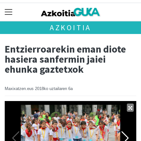
AZKOITIA
Entzierroarekin eman diote
hasiera sanfermin jaiei
ehunka gaztetxok
Maxixatzen.eus
2018ko uztailaren 6a