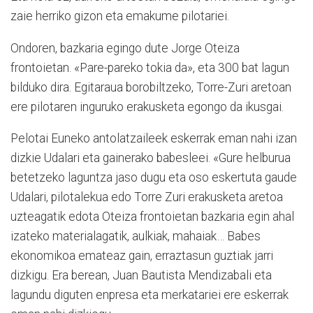
zaie herriko gizon eta emakume pilotariei.
Ondoren, bazkaria egingo dute Jorge Oteiza
frontoietan. «Pare-pareko tokia da», eta 300 bat lagun
bilduko dira. Egitaraua borobiltzeko, Torre-Zuri aretoan
ere pilotaren inguruko erakusketa egongo da ikusgai.
Pelotai Euneko antolatzaileek eskerrak eman nahi izan
dizkie Udalari eta gainerako babesleei. «Gure helburua
betetzeko laguntza jaso dugu eta oso eskertuta gaude
Udalari, pilotalekua edo Torre Zuri erakusketa aretoa
uzteagatik edota Oteiza frontoietan bazkaria egin ahal
izateko materialagatik, aulkiak, mahaiak… Babes
ekonomikoa emateaz gain, erraztasun guztiak jarri
dizkigu. Era berean, Juan Bautista Mendizabali eta
lagundu diguten enpresa eta merkatariei ere eskerrak