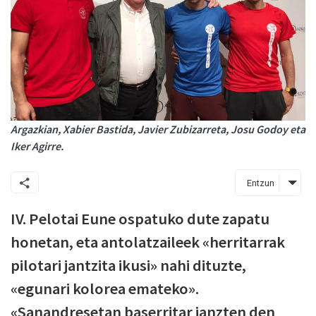
Argazkian, Xabier Bastida, Javier Zubizarreta, Josu Godoy eta
Iker Agirre.
Entzun
IV. Pelotai Eune ospatuko dute zapatu
honetan, eta antolatzaileek «herritarrak
pilotari jantzita ikusi» nahi dituzte,
«egunari kolorea emateko».
«Sanandresetan baserritar janzten den