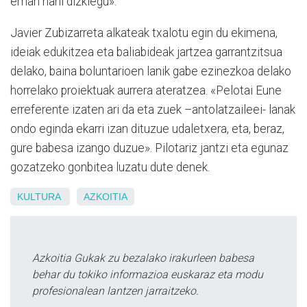
eman nahi dizkiegu».
Javier Zubizarreta alkateak txalotu egin du ekimena,
ideiak edukitzea eta baliabideak jartzea garrantzitsua
delako, baina boluntarioen lanik gabe ezinezkoa delako
horrelako proiektuak aurrera ateratzea. «Pelotai Eune
erreferente izaten ari da eta zuek –antolatzaileei- lanak
ondo eginda ekarri izan dituzue udaletxera, eta, beraz,
gure babesa izango duzue». Pilotariz jantzi eta egunaz
gozatzeko gonbitea luzatu dute denek.
KULTURA
AZKOITIA
Azkoitia Gukak zu bezalako irakurleen babesa
behar du tokiko informazioa euskaraz eta modu
profesionalean lantzen jarraitzeko.