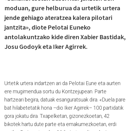
moduan, gure helburua da urtetik urtera
jende gehiago ateratzea kalera pilotari
jantzita», diote Pelotai Euneko
antolakuntzako kide diren Xabier Bastidak,
Josu Godoyk eta Iker Agirrek.
Urtetik urtera indartzen ari da Pelotai Eune eta aurten
ere mugimendua sortu du Kontzejupean. Parte
hartzeari begira, datuak esanguratsuak dira. «Duela pare
bat hilabetetatik hona –dio Iker Agirrek– 100 partidatik
gora jokatu dira. Txapelketan, gizonezkoetan, 42
bikotek hartu dute parte eta emakumezkoetan, erdi