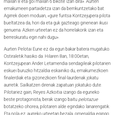
mailan 8 eta goi mailan 6 bikote izan dira». Aurten
emakumeen partaidetza izan da berrikuntzetako bat.
Agirrek dioen moduan, «gure funtsa Kontzejupera pilota
bueltatzea da, hori da eta guk gazteago ginenean ikusi
genuena. Azken urteetan ez da horrelakorik izan eta
berreskuratu egin nahi dugu».
Aurten Pelotai Eune ez da egun bakar batera mugatuko.
Ostiraletik hasiko da. Hilaren 8an, 18:00etan,
Kontzejupean Ander Letamendia sendagileak pilotarien
eskuei buruzko hitzaldia eskainiko du, emakumezkoen
finalerdiak eta gizonezkoen final-laurdenak jokatu
aurretik. Sailkatzen direnak zapatuan jokatuko dute.
Pilotariez gain, Reyes Azkoitia izango da eguneko
beste protagonista, berak izango baitu
pelotazue
botatzeko ohorea, pilotaren alde egindako lanarengatik.
Eta nola ez, aurreko urteetan bezala, omenaldia egingo