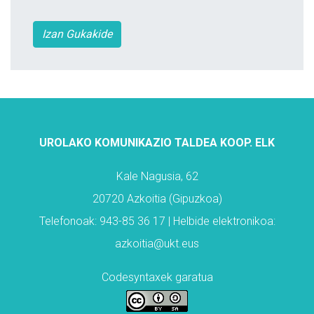
Izan Gukakide
UROLAKO KOMUNIKAZIO TALDEA KOOP. ELK
Kale Nagusia, 62
20720 Azkoitia (Gipuzkoa)
Telefonoak: 943-85 36 17 | Helbide elektronikoa:
azkoitia@ukt.eus
Codesyntaxek garatua