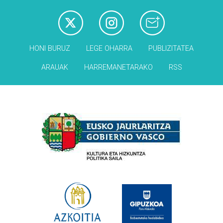
HONI BURUZ
LEGE OHARRA
PUBLIZITATEA
ARAUAK
HARREMANETARAKO
RSS
Babesleak