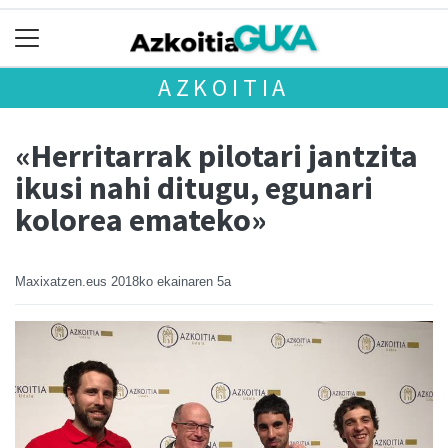
AZKOITIA
«Herritarrak pilotari jantzita
ikusi nahi ditugu, egunari
kolorea emateko»
Maxixatzen.eus
2018ko ekainaren 5a