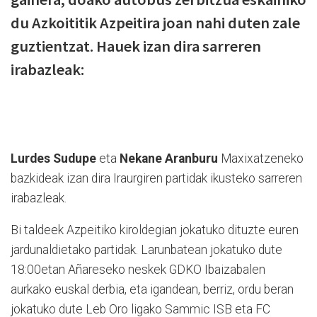
du Azkoititik Azpeitira joan nahi duten zale
guztientzat. Hauek izan dira sarreren
irabazleak:
Lurdes Sudupe
eta
Nekane Aranburu
Maxixatzeneko
bazkideak izan dira Iraurgiren partidak ikusteko sarreren
irabazleak.
Bi taldeek Azpeitiko kiroldegian jokatuko dituzte euren
jardunaldietako partidak. Larunbatean jokatuko dute
18:00etan Añareseko neskek GDKO Ibaizabalen
aurkako euskal derbia, eta igandean, berriz, ordu beran
jokatuko dute Leb Oro ligako Sammic ISB eta FC