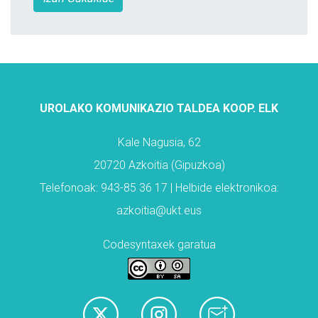
UROLAKO KOMUNIKAZIO TALDEA KOOP. ELK
Kale Nagusia, 62
20720 Azkoitia (Gipuzkoa)
Telefonoak: 943-85 36 17 | Helbide elektronikoa:
azkoitia@ukt.eus
Codesyntaxek garatua