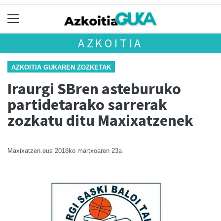
AZKOITIA
AZKOITIA GUKAREN ZOZKETAK
Iraurgi SBren asteburuko
partidetarako sarrerak
zozkatu ditu Maxixatzenek
Maxixatzen.eus
2018ko martxoaren 23a