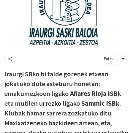
Entzun
Iraurgi SBko bi talde gorenek etxean
jokatuko dute asteburu honetan:
emakumezkoen ligako
Añares Rioja ISB
k
eta mutilen urrezko ligako
Sammic ISB
k.
Klubak hamar sarrera zozkatuko ditu
Maxixatzeneko bazkideen artean, eta,
gainera, doako autobus zerbitzua eskainiko