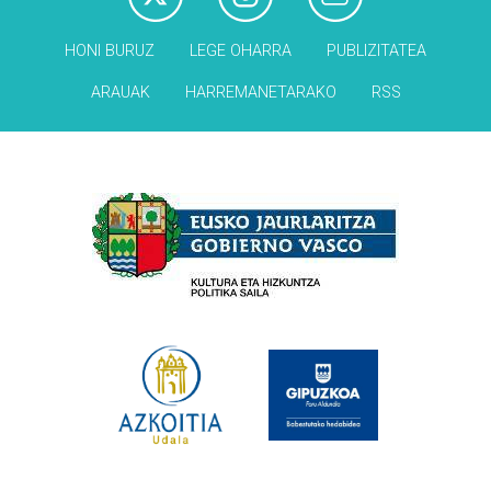
HONI BURUZ
LEGE OHARRA
PUBLIZITATEA
ARAUAK
HARREMANETARAKO
RSS
Babesleak