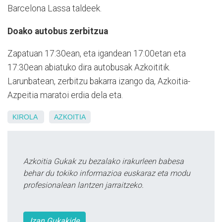
Barcelona Lassa taldeek.
Doako autobus zerbitzua
Zapatuan 17:30ean, eta igandean 17:00etan eta
17:30ean abiatuko dira autobusak Azkoititik.
Larunbatean, zerbitzu bakarra izango da, Azkoitia-
Azpeitia maratoi erdia dela eta.
KIROLA
AZKOITIA
Azkoitia Gukak zu bezalako irakurleen babesa
behar du tokiko informazioa euskaraz eta modu
profesionalean lantzen jarraitzeko.
Izan Gukakide