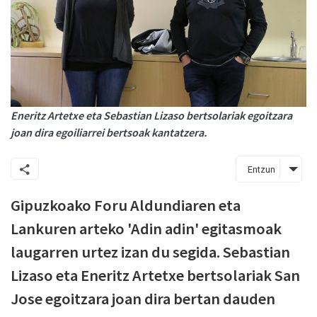
Eneritz Artetxe eta Sebastian Lizaso bertsolariak egoitzara
joan dira egoiliarrei bertsoak kantatzera.
Entzun
Gipuzkoako Foru Aldundiaren eta
Lankuren arteko 'Adin adin' egitasmoak
laugarren urtez izan du segida. Sebastian
Lizaso eta Eneritz Artetxe bertsolariak San
Jose egoitzara joan dira bertan dauden