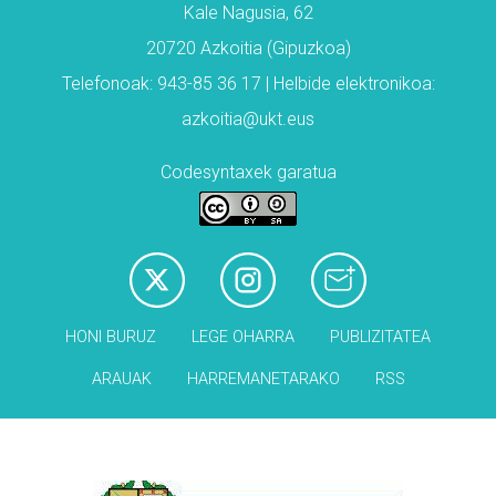
Kale Nagusia, 62
20720 Azkoitia (Gipuzkoa)
Telefonoak: 943-85 36 17 | Helbide elektronikoa:
azkoitia@ukt.eus
Codesyntaxek garatua
HONI BURUZ
LEGE OHARRA
PUBLIZITATEA
ARAUAK
HARREMANETARAKO
RSS
Babesleak