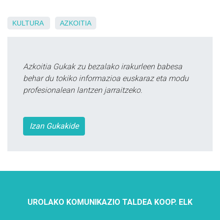
KULTURA
AZKOITIA
Azkoitia Gukak zu bezalako irakurleen babesa
behar du tokiko informazioa euskaraz eta modu
profesionalean lantzen jarraitzeko.
Izan Gukakide
UROLAKO KOMUNIKAZIO TALDEA KOOP. ELK