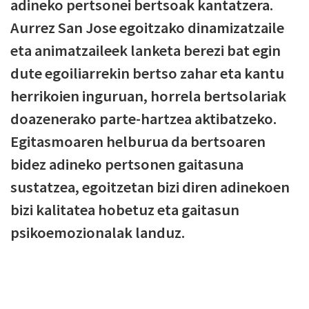
adineko pertsonei bertsoak kantatzera.
Aurrez San Jose egoitzako dinamizatzaile
eta animatzaileek lanketa berezi bat egin
dute egoiliarrekin bertso zahar eta kantu
herrikoien inguruan, horrela bertsolariak
doazenerako parte-hartzea aktibatzeko.
Egitasmoaren helburua da bertsoaren
bidez adineko pertsonen gaitasuna
sustatzea, egoitzetan bizi diren adinekoen
bizi kalitatea hobetuz eta gaitasun
psikoemozionalak landuz.