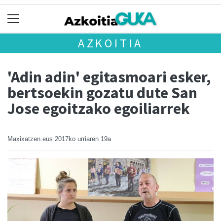
AZKOITIA
'Adin adin' egitasmoari esker,
bertsoekin gozatu dute San
Jose egoitzako egoiliarrek
Maxixatzen.eus
2017ko urriaren 19a