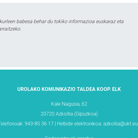
kurleen babesa behar du tokiko informazioa euskaraz eta
rraitzeko.
UROLAKO KOMUNIKAZIO TALDEA KOOP. ELK
Kale Nagusia, 62
20720 Azkoitia (Gipuzkoa)
Telefonoak: 943-85 36 17 | Helbide elektronikoa: azkoitia@ukt.eu