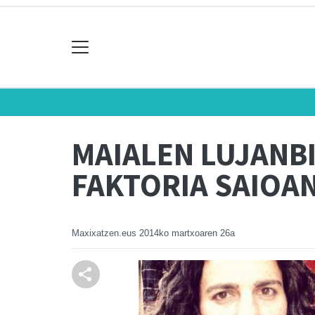
MAIALEN LUJANB
FAKTORIA SAIOA
Maxixatzen.eus
2014ko martxoaren 26a