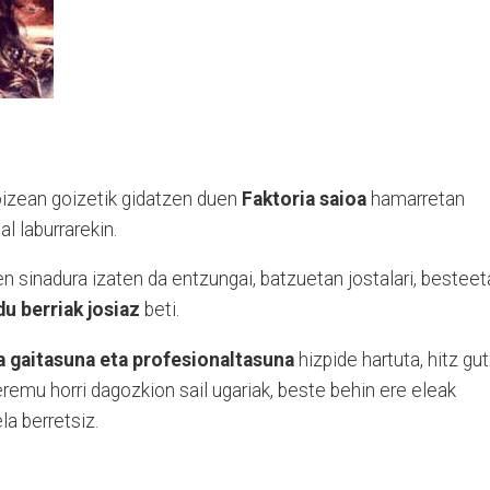
izean goizetik gidatzen duen
Faktoria saioa
hamarretan
al laburrarekin.
en sinadura izaten da entzungai, batzuetan jostalari, bestee
u berriak josiaz
beti.
a gaitasuna eta profesionaltasuna
hizpide hartuta, hitz gut
eremu horri dagozkion sail ugariak, beste behin ere eleak
la berretsiz.