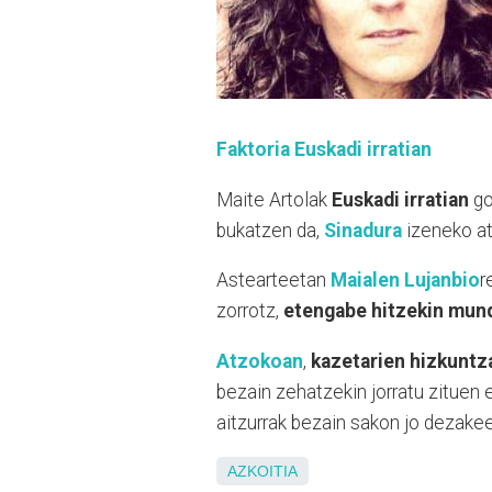
Faktoria Euskadi irratian
Maite Artolak
Euskadi irratian
go
bukatzen da,
Sinadura
izeneko at
Astearteetan
Maialen Lujanbio
r
zorrotz,
etengabe hitzekin mund
Atzokoan
,
kazetarien hizkuntz
bezain zehatzekin jorratu zituen 
aitzurrak bezain sakon jo dezakee
AZKOITIA