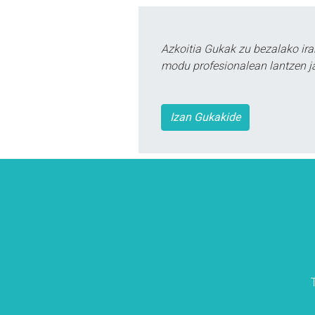
Azkoitia Gukak zu bezalako ira
modu profesionalean lantzen ja
Izan Gukakide