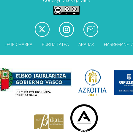
Codesyntaxek garatua
LEGE OHARRA
PUBLIZITATEA
ARAUAK
HARREMANET
Babesleak