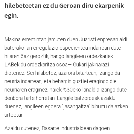
hilebeteetan ez du Geroan diru ekarpenik
egin.
Makina erremintan jarduten duen Juaristi enpresan aldi
baterako lan erregulazio espedientea indarrean dute
hilaren 6az geroztik, hango langileen ordezkariek —
LABek du ordezkaritza osoa— Gukari jakinarazi
diotenez. Sei hilabetez, azarora bitartean, izango da
neurria indarrean, eta behargin guztiei eragingo die;
neurriaren eraginez, haiek %30eko lanaldia izango dute
denbora tarte horretan. Langile batzordeak azaldu
duenez, langileen egoera "jasangaitza" bihurtu da azken
urteetan.
Azaldu dutenez, Basarte industrialdean dagoen