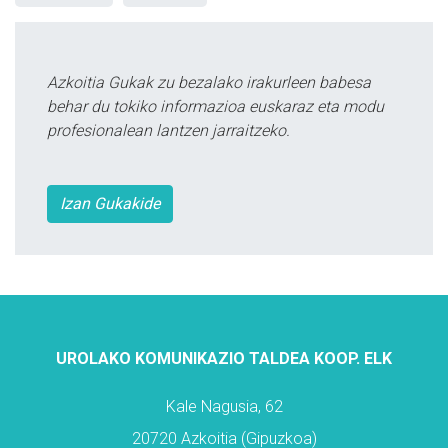
Azkoitia Gukak zu bezalako irakurleen babesa
behar du tokiko informazioa euskaraz eta modu
profesionalean lantzen jarraitzeko.
Izan Gukakide
UROLAKO KOMUNIKAZIO TALDEA KOOP. ELK
Kale Nagusia, 62
20720 Azkoitia (Gipuzkoa)