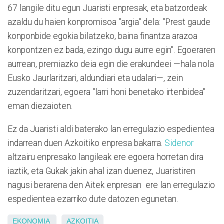
67 langile ditu egun Juaristi enpresak, eta batzordeak
azaldu du haien konpromisoa "argia" dela: "Prest gaude
konponbide egokia bilatzeko, baina finantza arazoa
konpontzen ez bada, ezingo dugu aurre egin". Egoeraren
aurrean, premiazko deia egin die erakundeei —hala nola
Eusko Jaurlaritzari, aldundiari eta udalari—, zein
zuzendaritzari, egoera "larri honi benetako irtenbidea"
eman diezaioten.
Ez da Juaristi aldi baterako lan erregulazio espedientea
indarrean duen Azkoitiko enpresa bakarra.
Sidenor
altzairu enpresako langileak ere egoera horretan dira
iaztik, eta Gukak jakin ahal izan duenez, Juaristiren
nagusi berarena den Aitek enpresan ere lan erregulazio
espedientea ezarriko dute datozen egunetan.
EKONOMIA
AZKOITIA