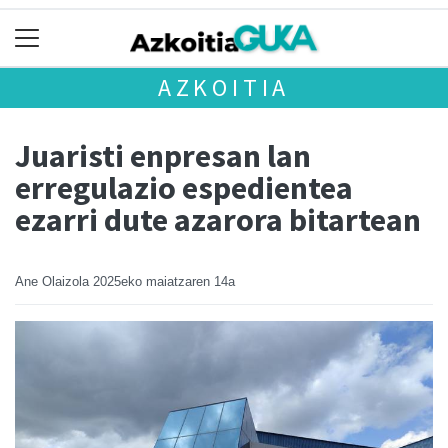
AZKOITIA
Juaristi enpresan lan
erregulazio espedientea
ezarri dute azarora bitartean
Ane Olaizola
2025eko maiatzaren 14a