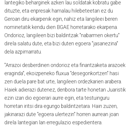
lantegiko beharginek azken lau soldatak kobratu gabe
dituzte, eta enpresak hamalau hilebeteetan ez du
Geroan diru ekarpenik egin, nahiz eta langileei beren
nominetatik kendu dien BGAE horretarako ekarpena.
Ondorioz, langileen bizi baldintzak "nabarmen okertu"
direla salatu dute, eta bizi duten egoera "jasanezina"
dela azpimarratu.
"Arrazoi desberdinen ondorioz eta finantzaketa arazoek
eraginda", ekoizpeneko fluxua "desegonkortzen" hasi
zen duela pare bat urte, langileen ordezkarien arabera.
Haiek adierazi dutenez, denbora tarte honetan Juaristik
ezin izan dio egoerari aurre egin, eta testuinguru
horretan iritsi dira egungo baldintzetara. Hain zuzen,
jakinarazi dute "egoera ulertezin" horren aurrean joan
direla lantegian lan erregulazio espedientera.