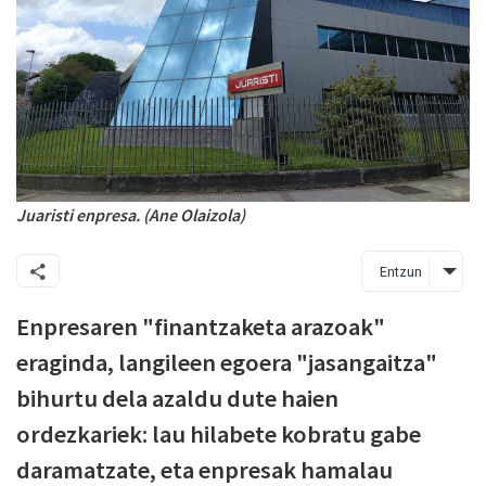
Juaristi enpresa. (Ane Olaizola)
Entzun
Enpresaren "finantzaketa arazoak"
eraginda, langileen egoera "jasangaitza"
bihurtu dela azaldu dute haien
ordezkariek: lau hilabete kobratu gabe
daramatzate, eta enpresak hamalau