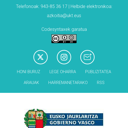
Telefonoak: 943-85 36 17 | Helbide elektronikoa:
azkoitia@ukt.eus
Codesyntaxek garatua
HONI BURUZ
LEGE OHARRA
PUBLIZITATEA
ARAUAK
HARREMANETARAKO
RSS
Babesleak