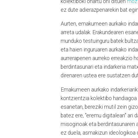
kolektiboki onartu ohi dituen
mozi
ez dute adierazpenarekin bat egi
Aurten, emakumeen aurkako indarke
arreta udalak. Erakundearen esane
munduko testuinguru batek bultza
eta haien inguruaren aurkako in
aurrerapenen aurreko erreakzio ho
berdintasunari eta indarkeria mat
direnaren ustea ere sustatzen du
Emakumeen aurkako indarkeriarik 
kontzientzia kolektibo handiagoa 
esanetan, bereziki mutil zein giz
batez ere, "eremu digitalean" ar
misoginoak eta berdintasunaren a
ez duela, asmakizun ideologikoa de