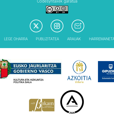
Codesyntaxek garatua
LEGE OHARRA
PUBLIZITATEA
ARAUAK
HARREMANET
Babesleak