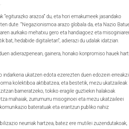
.
ak "egiturazko arazoa" du, eta hori emakumeek jasandako
sten dute. "Negazionismoa arazo globala da, eta Nazio Batu
naren aurkako mehatxu gero eta handiagoez eta misoginiare
k bat, hedabide digitaletan", adierazi du udalak idatzian.
 duen adierazpenean, gainera, honako konpromiso hauek har
 indarkeria ukatzen edota ezerezten duen edozein erreakz
orma kolektiboa aktibatzea; eta bestetik, mezu ukatzaileak
zitzan barneratzeko, tokiko eragile guztiekin halakoak
detza mahaiak, zurrumurru misoginoei eta mezu ukatzaileei
, komunikazio bateratuak eta erantzun publiko nahiz
ilizazio neurriak hartzea, batez ere mutilei zuzendutakoak,