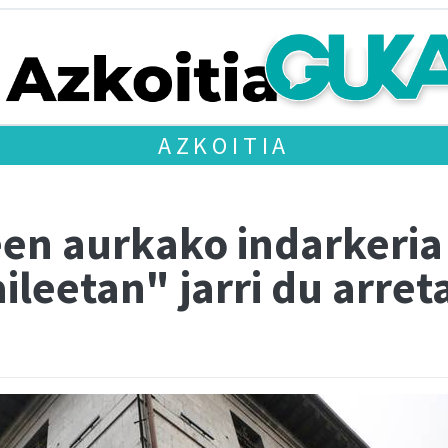
AZKOITIA
n aurkako indarkeria 
ileetan" jarri du arret