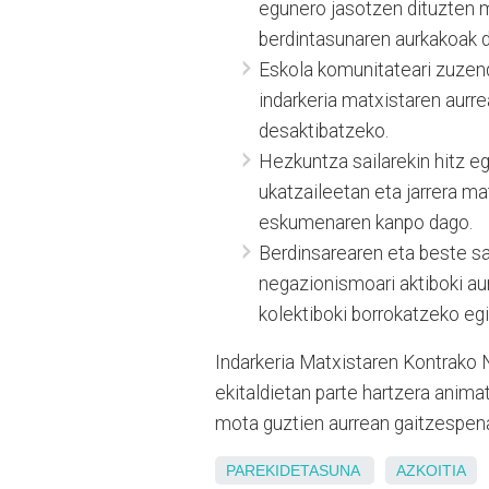
egunero jasotzen dituzten
berdintasunaren aurkakoak de
Eskola komunitateari zuzen
indarkeria matxistaren aurre
desaktibatzeko.
Hezkuntza sailarekin hitz eg
ukatzaileetan eta jarrera m
eskumenaren kanpo dago.
Berdinsarearen eta beste sa
negazionismoari aktiboki aur
kolektiboki borrokatzeko eg
Indarkeria Matxistaren Kontrako N
ekitaldietan parte hartzera anima
mota guztien aurrean gaitzespena
PAREKIDETASUNA
AZKOITIA