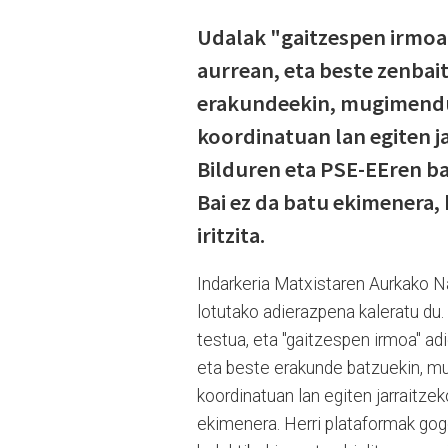
Udalak "gaitzespen irmoa"
aurrean, eta beste zenbai
erakundeekin, mugimendu 
koordinatuan lan egiten j
Bilduren eta PSE-EEren ba
Bai ez da batu ekimenera,
iritzita.
Indarkeria Matxistaren Aurkako N
lotutako adierazpena kaleratu du
testua, eta "gaitzespen irmoa" ad
eta beste erakunde batzuekin, m
koordinatuan lan egiten jarraitzek
ekimenera. Herri plataformak gogo