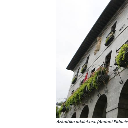
Azkoitiko udaletxea. (Andoni Elduaie