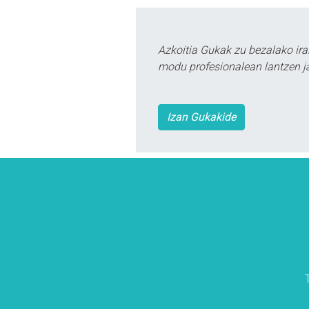
Azkoitia Gukak zu bezalako ira
modu profesionalean lantzen ja
Izan Gukakide