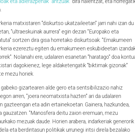
oak eta adierazpenak "antzuak"
dira haientzat, eta horregati
n.
ria matxistaren "diskurtso ukatzaileetan" jarri nahi izan du
tan, "ultraeskuinak aurrera" egin dezan "Europako eta
tuta" sortzen dira gisa horretako diskurtsoak. "Emakumeen
darkeria ezereztu egiten du emakumeen eskubideetan izanda
rrek". Nolanahi ere, udalaren esanetan "haratago" doa kontu
xistari dagokienez, lege aldaketengatik "biktimak gizonak"
te mezu horiek.
gabeko gizartearen alde gero eta sentsibilizazio nahiz
egon arren, "joera neomatxista hazten" ari da udalaren
on gazteengan eta adin ertainekoetan. Gainera, hazkundea,
i da gauzatzen. "Manosfera deitu zaion eremuan, mezu
urkako mezuak daude. Horien arabera, indarkeriak generorik
la eta berdintasun politikak urrunegi iritsi direla bezalako