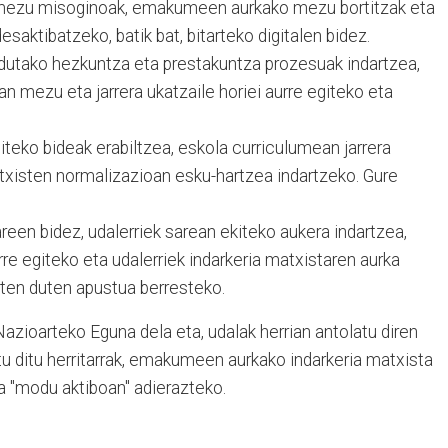
 mezu misoginoak, emakumeen aurkako mezu bortitzak eta
saktibatzeko, batik bat, bitarteko digitalen bidez.
dutako hezkuntza eta prestakuntza prozesuak indartzea,
an mezu eta jarrera ukatzaile horiei aurre egiteko eta
iteko bideak erabiltzea, eskola curriculumean jarrera
atxisten normalizazioan esku-hartzea indartzeko. Gure
reen bidez, udalerriek sarean ekiteko aukera indartzea,
re egiteko eta udalerriek indarkeria matxistaren aurka
iten duten apustua berresteko.
azioarteko Eguna dela eta, udalak herrian antolatu diren
tu ditu herritarrak, emakumeen aurkako indarkeria matxista
 "modu aktiboan" adierazteko.