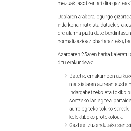
mezuak jasotzen ari dira gazteak"
Udalaren arabera, egungo gizarte
indarkeria matxista datuek eraku
ere alarma piztu dute berdintasu
normalizazioaz ohartarazteko, bati
Azaroaren 25aren harira kaleratu
ditu erakundeak:
Batetik, emakumeen aurkako
matxistaren aurrean euste h
indargabetzeko eta tokiko bi
sortzeko lan egitea: partai
aurre egiteko tokiko sareak
kolektiboko protokoloak.
Gazteei zuzendutako sentsib