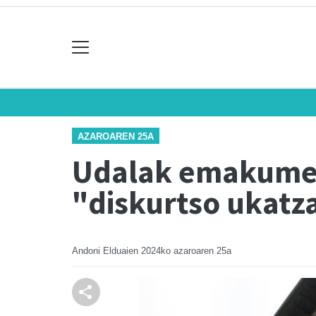
AZAROAREN 25A
Udalak emakumee
"diskurtso ukatza
Andoni Elduaien
2024ko azaroaren 25a