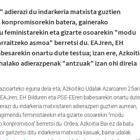
 adierazi du indarkeria matxista guztien
t konpromisorekin batera, gainerako
feministarekin eta gizarte osoarekin "modu
arraitzeko asmoa" berretsi du. EAJren, EH
besarekin onartu dute testua; izan ere, Azkoiti
 halako adierazpenak "antzuak" izan ohi direla
azioarteko eguna dela eta, Azkoitiko Udalak Azaroaren 25ari
. EAJren, EH Bilduren eta PSE-EEren babesarekin onartu dut
ierazi du indarkeria matxistaren adierazpen guztien aurrean,
ugimendu feministarekin eta gizarte osoarekin "modu
o konpromisoa" berretsi du. Ordea, Azkoitia Bai ez da batu
r gaitzetsi ditu indarkeria matxista kasuak, baina udalak