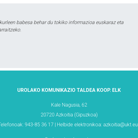
kurleen babesa behar du tokiko informazioa euskaraz eta
rraitzeko.
UROLAKO KOMUNIKAZIO TALDEA KOOP. ELK
Kale Nagusia, 62
20720 Azkoitia (Gipuzkoa)
Telefonoak: 943-85 36 17 | Helbide elektronikoa: azkoitia@ukt.eu