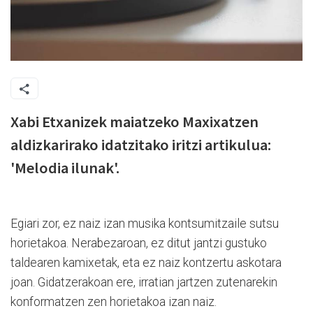
Xabi Etxanizek maiatzeko Maxixatzen
aldizkarirako idatzitako iritzi artikulua:
'Melodia ilunak'.
Egiari zor, ez naiz izan musika kontsumitzaile sutsu
horietakoa. Nerabezaroan, ez ditut jantzi gustuko
taldearen kamixetak, eta ez naiz kontzertu askotara
joan. Gidatzerakoan ere, irratian jartzen zutenarekin
konformatzen zen horietakoa izan naiz.