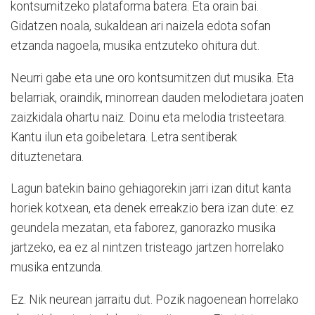
kontsumitzeko plataforma batera. Eta orain bai.
Gidatzen noala, sukaldean ari naizela edota sofan
etzanda nagoela, musika entzuteko ohitura dut.
Neurri gabe eta une oro kontsumitzen dut musika. Eta
belarriak, oraindik, minorrean dauden melodietara joaten
zaizkidala ohartu naiz. Doinu eta melodia tristeetara.
Kantu ilun eta goibeletara. Letra sentiberak
dituztenetara.
Lagun batekin baino gehiagorekin jarri izan ditut kanta
horiek kotxean, eta denek erreakzio bera izan dute: ez
geundela mezatan, eta faborez, ganorazko musika
jartzeko, ea ez al nintzen tristeago jartzen horrelako
musika entzunda.
Ez. Nik neurean jarraitu dut. Pozik nagoenean horrelako