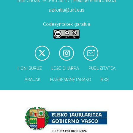
Telefonoak: 943-85 36 17 | Helbide elektronikoa:
azkoitia@ukt.eus
Codesyntaxek garatua
HONI BURUZ
LEGE OHARRA
PUBLIZITATEA
ARAUAK
HARREMANETARAKO
RSS
Babesleak