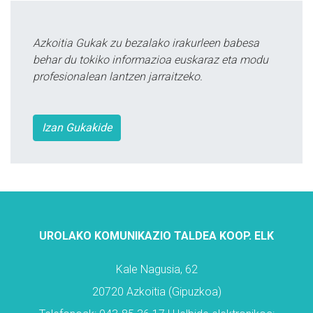
Azkoitia Gukak zu bezalako irakurleen babesa
behar du tokiko informazioa euskaraz eta modu
profesionalean lantzen jarraitzeko.
Izan Gukakide
UROLAKO KOMUNIKAZIO TALDEA KOOP. ELK
Kale Nagusia, 62
20720 Azkoitia (Gipuzkoa)