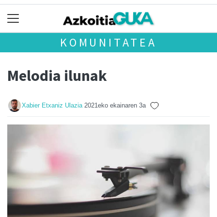
KOMUNITATEA
Melodia ilunak
Xabier Etxaniz Ulazia
2021eko ekainaren 3a