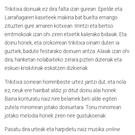
Trikitixa doinuak ez dira falta izan gurean. Epelde eta
Larrañagaren kaseteek makina bat buelta emango
zituzten gure amaren kotxean. Irrintzi eta bertso
erritmokoak izan ohi ziren etxetik kalerako bidaiak. Eta
doinu horiek, eta orokorrean trikitixa oinarri duten ia
guztiek, badute festarako doinuen antza. Alaiak izan ohi
dira, hanketan nolabaiteko zirrara pizten dutenak eta
eskuei kriskitinak eskatzen dizkienak.
Trikitixa soinean horrenbeste urtez jantzi dut; eta nola
ez, neuk ere hainbat aldiz jo ditut doinu alai horiek.
Baina konturatu naiz nire belarriek beti alde egiten
zutela minorrean jotako doinuetara. Tonu minorrean
jotako melodia horiek ziren nire gustukoenak.
Pasatu dira urteak eta harpidetu naiz musika
online