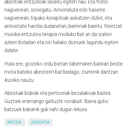
abestiak entzuteak lasaitu egiten nau. Eta triste
nagoenean, sosegatu. Amorratuta edo haserre
nagoenean, tripako korapiloak askatzen dizkit, eta
antsietate handia dudanetan, barrenak baretu. Niretzat
musika entzutea terapia moduko bat ari da izaten
azken boladan eta niri halako doinuek lagundu egiten
didate.
Hala ere, goizeko ordu bietan tabernaren batean beste
mota bateko abestiren bat badago, ziurrenik dantzan
ikusiko nauzu.
Abestiak bideak eta pertsonak bezalakoak baitira.
Guztiek eramango gaituzte norabait. Baina gutxi
batzuek bakarrik guk nahi dugun lekura.
IRITZIA
AZKOITIA