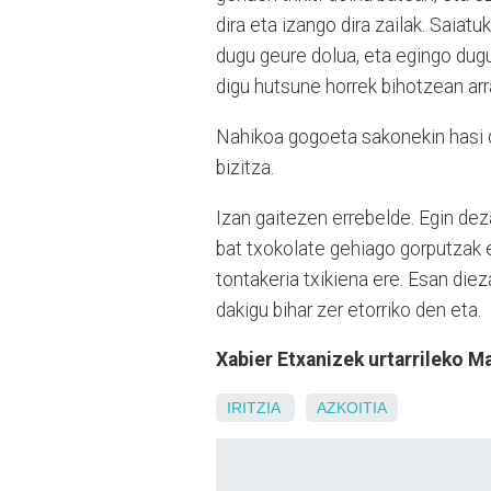
dira eta izango dira zailak. Saiat
dugu geure dolua, eta egingo dugu
digu hutsune horrek bihotzean arra
Nahikoa gogoeta sakonekin hasi dut
bizitza.
Izan gaitezen errebelde. Egin dez
bat txokolate gehiago gorputzak 
tontakeria txikiena ere. Esan di
dakigu bihar zer etorriko den eta.
Xabier Etxanizek urtarrileko Max
IRITZIA
AZKOITIA