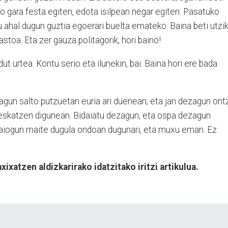
uko gara festa egiten, edota isilpean negar egiten. Pasatuko
 ahal dugun guztia egoerari buelta emateko. Baina beti utzi
stoa. Eta zer gauza politagorik, hori baino!
 urtea. Kontu serio eta ilunekin, bai. Baina hori ere bada
agun salto putzuetan euria ari duenean, eta jan dezagun ont
eskatzen digunean. Bidaiatu dezagun, eta ospa dezagun
ezaiogun maite dugula ondoan dugunari, eta muxu eman. Ez
ixatzen aldizkarirako idatzitako iritzi artikulua.