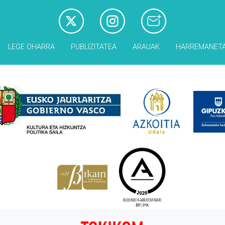
LEGE OHARRA
PUBLIZITATEA
ARAUAK
HARREMANET
Babesleak