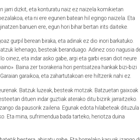
jarri dizkit, eta konturatu naiz ez naizela komikietan
bezalakoa, eta ni ere egunen batean hil egingo naizela. Eta
jinatzen banuen ere, egun hori bihar bertan irits daiteke.
oaz gurpil berean biraka, eta adinak ez dio inori barkatuko.
Batzuk lehenago, besteak beranduago. Adinez oso nagusia d
olo oinez, eta indar asko gabe, argi eta garbi esan diot neure
 baino». Baina zer txorakeria hori pentsatzea hankak bizi-bizi
araian garaikoa, eta zahartutakoan ere hiltzerik nahi ez.
eurenak. Batzuk luzeak, besteak motzak. Batzuetan gaixoak
teetan dituen indar guztiak aterako ditu bizirik jarraitzeko.
izango da pausorik zailena. Egunak edota hilabeteak dituzula
ko. Eta mina, sufrimendua bada tarteko, heriotza duina
atetik bestera, abisatu gabe. Eta horrelako kasuak izango di