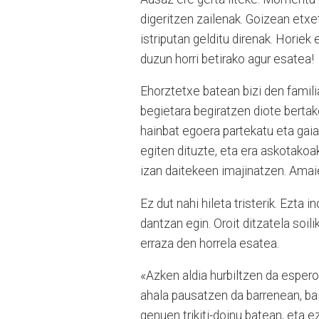
digeritzen zailenak. Goizean etxe
istriputan gelditu direnak. Horiek 
duzun horri betirako agur esatea!
Ehorztetxe batean bizi den familia
begietara begiratzen diote bertak
hainbat egoera partekatu eta gaia
egiten dituzte, eta era askotakoak
izan daitekeen imajinatzen. Amai
Ez dut nahi hileta tristerik. Ezta 
dantzan egin. Oroit ditzatela soil
erraza den horrela esatea.
«Azken aldia hurbiltzen da espero
ahala pausatzen da barrenean, ba
genuen trikiti-doinu batean, eta e