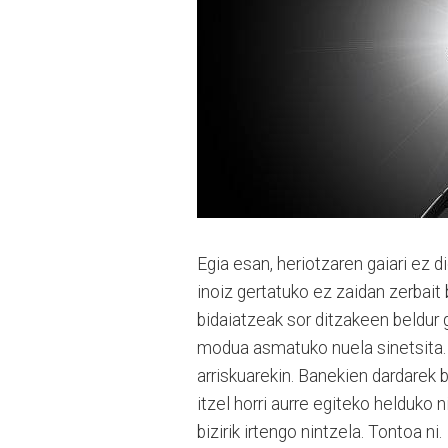
Egia esan, heriotzaren gaiari ez di
inoiz gertatuko ez zaidan zerbait
bidaiatzeak sor ditzakeen beldur gu
modua asmatuko nuela sinetsita. B
arriskuarekin. Banekien dardarek 
itzel horri aurre egiteko helduko 
bizirik irtengo nintzela. Tontoa ni.