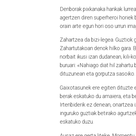
Denborak pixkanaka hankak lurrean 
agertzen diren superheroi horiek 
orain arte egun hori oso urrun ima
Zahartzea da bizi-legea. Guztiok g
Zahartutakoan denok hilko gara. 
norbait ikusi izan dudanean, kili-k
buruari: «Nahiago diat hil zahartu
dituzunean eta gorputza sasoiko. G
Gaixotasunek ere egiten dituzte 
berak eskatuko du amaiera, eta bes
Irtenbiderik ez denean, onartzea 
inguruko guztiak betirako agurtze
eskatuko duzu.
Ausaz ere gerta liteke. Momentu b