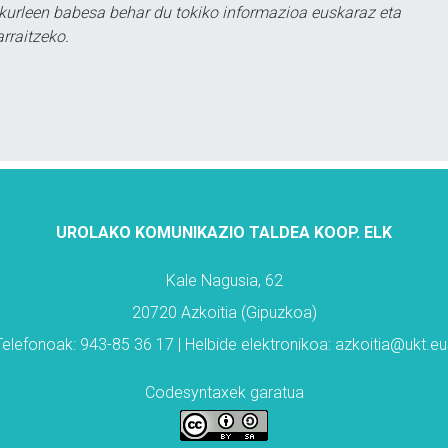
kurleen babesa behar du tokiko informazioa euskaraz eta
rraitzeko.
UROLAKO KOMUNIKAZIO TALDEA KOOP. ELK
Kale Nagusia, 62
20720 Azkoitia (Gipuzkoa)
Telefonoak: 943-85 36 17 | Helbide elektronikoa: azkoitia@ukt.eu
Codesyntaxek garatua