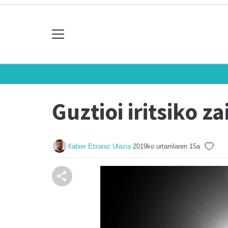
Guztioi iritsiko z
Xabier Etxaniz Ulazia
2019ko urtarrilaren 15a