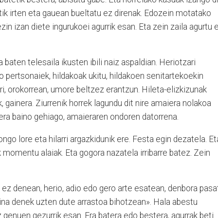
tik irten eta gauean bueltatu ez direnak. Edozein motatako
ezin izan diete ingurukoei agurrik esan. Eta zein zaila agurtu 
 baten telesaila ikusten ibili naiz aspaldian. Heriotzari
o pertsonaiek, hildakoak ukitu, hildakoen senitartekoekin
ri, orokorrean, umore beltzez erantzun. Hileta-elizkizunak
, gainera. Ziurrenik horrek lagundu dit nire amaiera nolakoa
era baino gehiago, amaieraren ondoren datorrena.
inongo lore eta hilarri argazkidunik ere. Festa egin dezatela. Et
ik momentu alaiak. Eta gogora nazatela irribarre batez. Zein
 ez denean, herio, adio edo gero arte esatean, denbora pasa
ina denek uzten dute arrastoa bihotzean». Hala abestu
z genuen gezurrik esan. Era batera edo bestera, agurrak beti