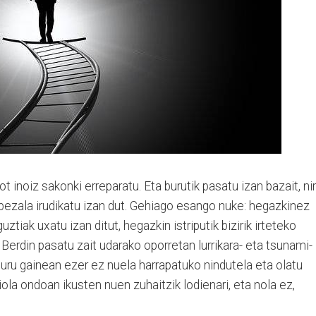
ot inoiz sakonki erreparatu. Eta burutik pasatu izan bazait, nir
 bezala irudikatu izan dut. Gehiago esango nuke: hegazkinez
ztiak uxatu izan ditut, hegazkin istriputik bizirik irteteko
erdin pasatu zait udarako oporretan lurrikara- eta tsunami-
buru gainean ezer ez nuela harrapatuko nindutela eta olatu
niola ondoan ikusten nuen zuhaitzik lodienari, eta nola ez,