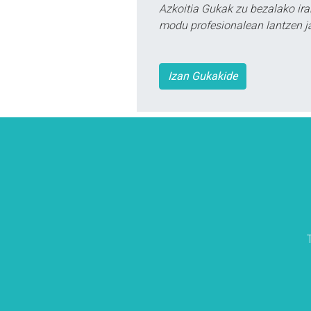
Azkoitia Gukak zu bezalako ira
modu profesionalean lantzen ja
Izan Gukakide