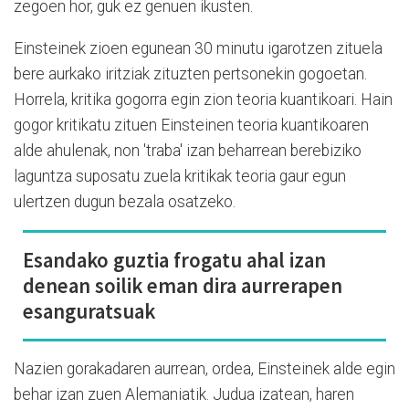
zegoen hor, guk ez genuen ikusten.
Einsteinek zioen egunean 30 minutu igarotzen zituela
bere aurkako iritziak zituzten pertsonekin gogoetan.
Horrela, kritika gogorra egin zion teoria kuantikoari. Hain
gogor kritikatu zituen Einsteinen teoria kuantikoaren
alde ahulenak, non 'traba' izan beharrean berebiziko
laguntza suposatu zuela kritikak teoria gaur egun
ulertzen dugun bezala osatzeko.
Esandako guztia frogatu ahal izan
denean soilik eman dira aurrerapen
esanguratsuak
Nazien gorakadaren aurrean, ordea, Einsteinek alde egin
behar izan zuen Alemaniatik. Judua izatean, haren