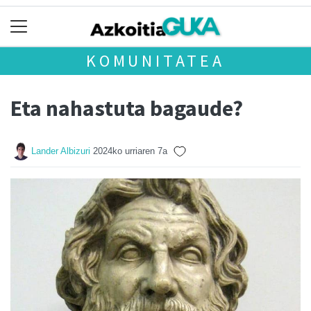
KOMUNITATEA
Eta nahastuta bagaude?
Lander Albizuri
2024ko urriaren 7a