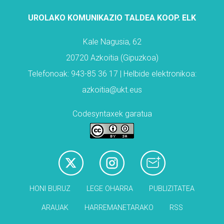
UROLAKO KOMUNIKAZIO TALDEA KOOP. ELK
Kale Nagusia, 62
20720 Azkoitia (Gipuzkoa)
Telefonoak: 943-85 36 17 | Helbide elektronikoa:
azkoitia@ukt.eus
Codesyntaxek garatua
HONI BURUZ
LEGE OHARRA
PUBLIZITATEA
ARAUAK
HARREMANETARAKO
RSS