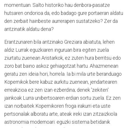
momentuan. Salto historiko hau denbora-pasatze
hutsaren ondorioa da, edo badago gure portaeran aldatu
den zerbait hainbeste aurrerapen sustatzeko? Zer da
antzinatik aldatu dena?
Erantzunaren bila antzinako Greziara abiatuta, lehen
aldiz Lurrak eguzkiaren inguruan bira egiten zuela
ziurtatu zuenean Aristarkok, ez zuten hura berritsu edo
zoro bat baino askoz gehiagotzat hartu. Ahazmenean
geratu zen ideia hori, horrela. Ia bi mila urte beranduago
Kopernikok bere kabuz aurkitu zuenean, jendartearen
erreakzioa ez zen izan ezberdina; denek 'zekiten'
jainkoak Lurra unibertsoaren erdian sortu zuela. Ez zen
izan norbaitek Kopernikoren froga irakurri eta uste
pertsonalak alboratu arte, ateak ireki izan zitzaizkiola
astronomia modernoari: eguzki sistema betidanik