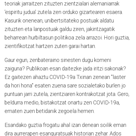
teoriak jarraitzen zituzten zientzialari alemaniarrak
'espiritu judua' zutela zen orduko gizartearen esaera.
Kasurik onenean, unibertsitateko postuak aldatu
zituzten eta lanpostuak galdu ziren, jakintzagatik
beharrean hurbiltasun politikoa zela arrazoi. Hori guztia,
zientifikotzat hartzen zuten garai hartan.
Gaur egun, zenbateraino sinesten dugu komeni
zaiguna? Publikoan esan daitezke jada iritzi sakonak?
Ez gaitezen ahaztu COVID-19a Txinan zenean "laster
da hori hona" esaten zuena sare sozialetako burlen jo
puntuan jarri zutela, zientziaren kontrakotzat jota. Gero,
beldurra medio, bistakotzat onartu zen COVID-19a,
ematen zuen betidanik zegoela hemen.
Esandako guztia frogatu ahal izan denean soilik eman
dira aurrerapen esanguratsuak historian zehar. Ados