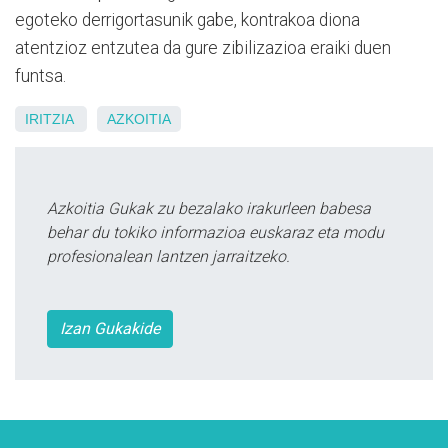
egoteko derrigortasunik gabe, kontrakoa diona
atentzioz entzutea da gure zibilizazioa eraiki duen
funtsa.
IRITZIA
AZKOITIA
Azkoitia Gukak zu bezalako irakurleen babesa
behar du tokiko informazioa euskaraz eta modu
profesionalean lantzen jarraitzeko.
Izan Gukakide