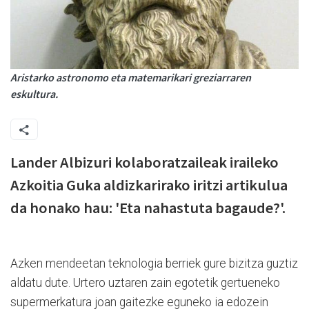
Aristarko astronomo eta matemarikari greziarraren
eskultura.
Lander Albizuri kolaboratzaileak iraileko
Azkoitia Guka aldizkarirako iritzi artikulua
da honako hau: 'Eta nahastuta bagaude?'.
Azken mendeetan teknologia berriek gure bizitza guztiz
aldatu dute. Urtero uztaren zain egotetik gertueneko
supermerkatura joan gaitezke eguneko ia edozein