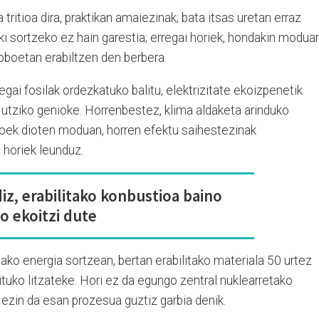
 tritioa dira, praktikan amaiezinak; bata itsas uretan erraz
alki sortzeko ez hain garestia; erregai horiek, hondakin moduan
loboetan erabiltzen den berbera.
gai fosilak ordezkatuko balitu, elektrizitate ekoizpenetik
i utziko genioke. Horrenbestez, klima aldaketa arinduko
ifikoek dioten moduan, horren efektu saihestezinak
a horiek leunduz.
z, erabilitako konbustioa baino
o ekoitzi dute
ako energia sortzean, bertan erabilitako materiala 50 urtez
tuko litzateke. Hori ez da egungo zentral nuklearretako
ezin da esan prozesua guztiz garbia denik.