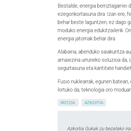
Bestalde, energia berriztagarriei 
ezegonkortasuna dira. Izan ere,
behar beste laguntzen, ez dago g
moduko energia edukitzailerik. O
energia jatorriak behar dira.
Alabaina, abenduko saiakuntza aur
amaiezina urruneko soluzioa da; iz
segurtasuna eta kantitate handie
Fusio nuklearrak, egunen batean, 
lortuko da, teknologia oro moduan
IRITZIA
AZKOITIA
Azkoitia Gukak zu bezalako ira