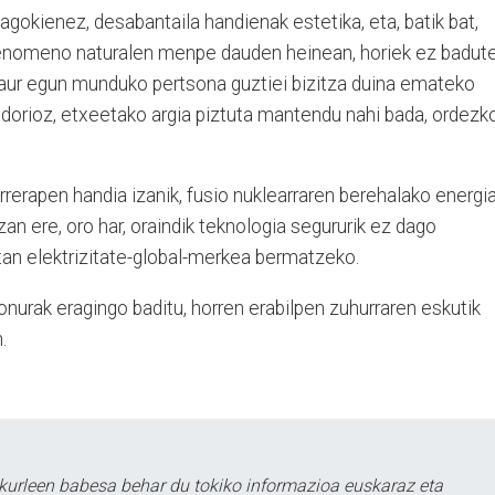
dagokienez, desabantaila handienak estetika, eta, batik bat,
 fenomeno naturalen menpe dauden heinean, horiek ez badut
aur egun munduko pertsona guztiei bizitza duina emateko
ndorioz, etxeetako argia piztuta mantendu nahi bada, ordezk
rerapen handia izanik, fusio nuklearraren berehalako energi
an ere, oro har, oraindik teknologia segururik ez dago
tan elektrizitate-global-merkea bermatzeko.
onurak eragingo baditu, horren erabilpen zuhurraren eskutik
.
kurleen babesa behar du tokiko informazioa euskaraz eta