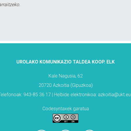
rraitzeko.
UROLAKO KOMUNIKAZIO TALDEA KOOP. ELK
Kale Nagusia, 62
20720 Azkoitia (Gipuzkoa)
Telefonoak: 943-85 36 17 | Helbide elektronikoa: azkoitia@ukt.eu
Codesyntaxek garatua