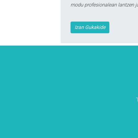
modu profesionalean lantzen ja
Izan Gukakide