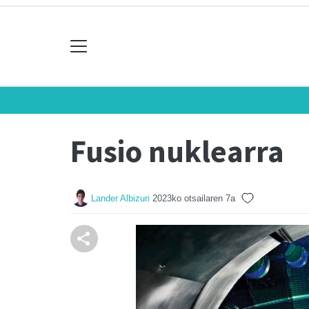
Fusio nuklearra
Lander Albizuri
2023ko otsailaren 7a