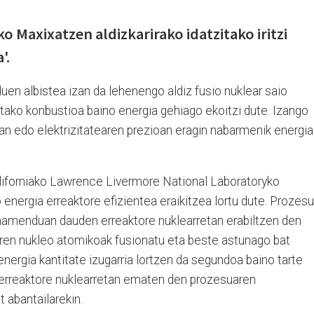
ko Maxixatzen aldizkarirako idatzitako iritzi
'.
n albistea izan da lehenengo aldiz fusio nuklear saio
litako konbustioa baino energia gehiago ekoitzi dute. Izango
an edo elektrizitatearen prezioan eragin nabarmenik energia
liforniako Lawrence Livermore National Laboratoryko
o energia erreaktore efizientea eraikitzea lortu dute. Prozesu
ionamenduan dauden erreaktore nuklearretan erabiltzen den
iaren nukleo atomikoak fusionatu eta beste astunago bat
energia kantitate izugarria lortzen da segundoa baino tarte
 erreaktore nuklearretan ematen den prozesuaren
 abantailarekin.