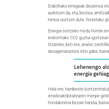
Erabilitako erregaiak deuterioa eta
aurkitzen da, eta, bestea, artifizi
helioa isurtzen dute, festetako g
Energia sortzeko modu horrek erre
eratorritako CO2 guztia igortzear
litzateke, beti ere, analisi zient
desagerraraztera iritsi gabe, bain
Lehenengo aldi
energia gehiag
Hala ere, hainbeste kontzentratut
erradioaktibitatearen menpe geldi
hondakinena bezain handia, baina 