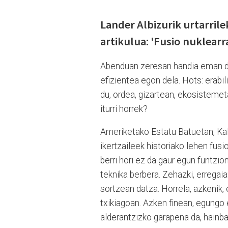
Lander Albizurik urtarrile
artikulua: 'Fusio nuklearra
Abenduan zeresan handia eman due
efizientea egon dela. Hots: erabi
du, ordea, gizartean, ekosistemet
iturri horrek?
Ameriketako Estatu Batuetan, Ka
ikertzaileek historiako lehen fusi
berri hori ez da gaur egun funtz
teknika berbera. Zehazki, errega
sortzean datza. Horrela, azkenik, 
txikiagoan. Azken finean, egungo
alderantzizko garapena da, hainbat