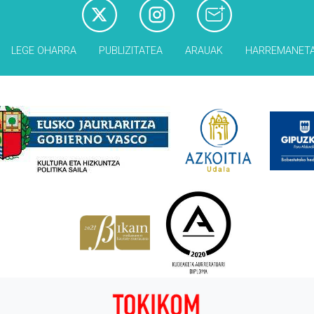
LEGE OHARRA
PUBLIZITATEA
ARAUAK
HARREMANET
Babesleak