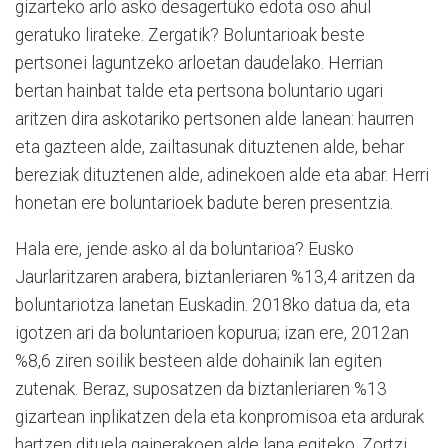
gizarteko arlo asko desagertuko edota oso ahul
geratuko lirateke. Zergatik? Boluntarioak beste
pertsonei laguntzeko arloetan daudelako. Herrian
bertan hainbat talde eta pertsona boluntario ugari
aritzen dira askotariko pertsonen alde lanean: haurren
eta gazteen alde, zailtasunak dituztenen alde, behar
bereziak dituztenen alde, adinekoen alde eta abar. Herri
honetan ere boluntarioek badute beren presentzia.
Hala ere, jende asko al da boluntarioa? Eusko
Jaurlaritzaren arabera, biztanleriaren %13,4 aritzen da
boluntariotza lanetan Euskadin. 2018ko datua da, eta
igotzen ari da boluntarioen kopurua; izan ere, 2012an
%8,6 ziren soilik besteen alde dohainik lan egiten
zutenak. Beraz, suposatzen da biztanleriaren %13
gizartean inplikatzen dela eta konpromisoa eta ardurak
hartzen dituela gainerakoen alde lana egiteko. Zortzi