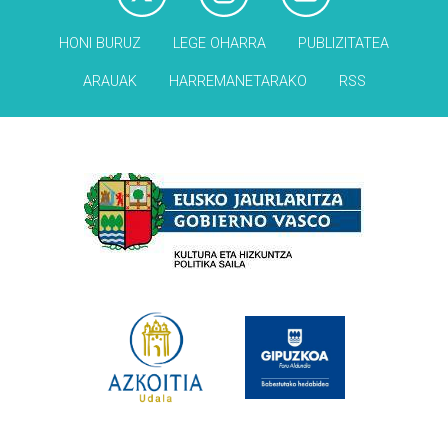
HONI BURUZ
LEGE OHARRA
PUBLIZITATEA
ARAUAK
HARREMANETARAKO
RSS
Babesleak