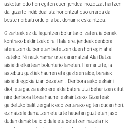
askotan edo hori egiten duen jendea inozotzat hartzen
da; gizarte indibidualista honentzat oso arraroa da
beste norbaiti ordu pila bat dohainik eskaintzea.
Gizarteak ez du laguntzen boluntario izaten, ia denak
kontrako baldintzak dira. Hala ere, jendeak denbora
ateratzen du benetan betetzen duen hori egin ahal
izateko. Ni neuk hamar urte daramatzat Alai Batza
aisialdi elkartean boluntario lanetan. Hamar urte, ia
asteburu guztiak haurren eta gazteen alde, beraiek
aisialdi egokia izan dezaten… Denbora asko eskaini
diot, eta gauza asko ere alde batera utzi behar izan ditut
nire denbora librea haurrei eskaintzeko. Gizarteak
galdetuko balit zergatik edo zertarako egiten dudan hori,
ez naizela damutzen eta urte hauetan guztietan jaso
dudan denak balio didala eta betetzen nauela nik