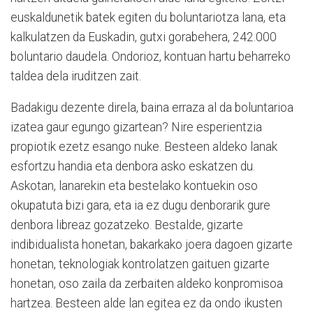
euskaldunetik batek egiten du boluntariotza lana, eta
kalkulatzen da Euskadin, gutxi gorabehera, 242.000
boluntario daudela. Ondorioz, kontuan hartu beharreko
taldea dela iruditzen zait.
Badakigu dezente direla, baina erraza al da boluntarioa
izatea gaur egungo gizartean? Nire esperientzia
propiotik ezetz esango nuke. Besteen aldeko lanak
esfortzu handia eta denbora asko eskatzen du.
Askotan, lanarekin eta bestelako kontuekin oso
okupatuta bizi gara, eta ia ez dugu denborarik gure
denbora libreaz gozatzeko. Bestalde, gizarte
indibidualista honetan, bakarkako joera dagoen gizarte
honetan, teknologiak kontrolatzen gaituen gizarte
honetan, oso zaila da zerbaiten aldeko konpromisoa
hartzea. Besteen alde lan egitea ez da ondo ikusten