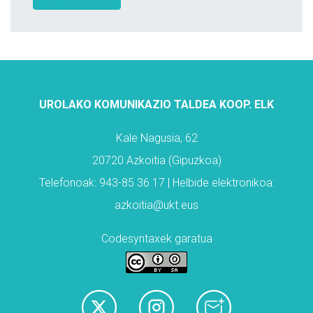
UROLAKO KOMUNIKAZIO TALDEA KOOP. ELK
Kale Nagusia, 62
20720 Azkoitia (Gipuzkoa)
Telefonoak: 943-85 36 17 | Helbide elektronikoa:
azkoitia@ukt.eus
Codesyntaxek garatua