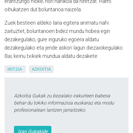
erantzungo nioke; hori nahikoa da niretzat. Harro
oihukatzen dut boluntarioa naizela.
Zuek besteen aldeko lana egitera animatu nahi
zaituztet, boluntarioen bidez mundu hobea egin
dezakegulako, gure inguruko egoera aldatu
dezakegulako eta jende askori lagun diezaiokegulako.
Bai, keinu txikiek mundua aldatu dezakete.
IRITZIA
AZKOITIA
Azkoitia Gukak zu bezalako irakurleen babesa
behar du tokiko informazioa euskaraz eta modu
profesionalean lantzen jarraitzeko.
Izan Gukakide