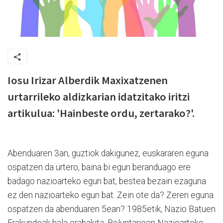
Iosu Irizar Alberdik Maxixatzenen
urtarrileko aldizkarian idatzitako iritzi
artikulua: 'Hainbeste ordu, zertarako?'.
Abenduaren 3an, guztiok dakigunez, euskararen eguna
ospatzen da urtero, baina bi egun beranduago ere
badago nazioarteko egun bat, bestea bezain ezaguna
ez den nazioarteko egun bat. Zein ote da? Zeren eguna
ospatzen da abenduaren 5ean? 1985etik, Nazio Batuen
Erakundeak hala erabakita, Boluntarioen Nazioarteko