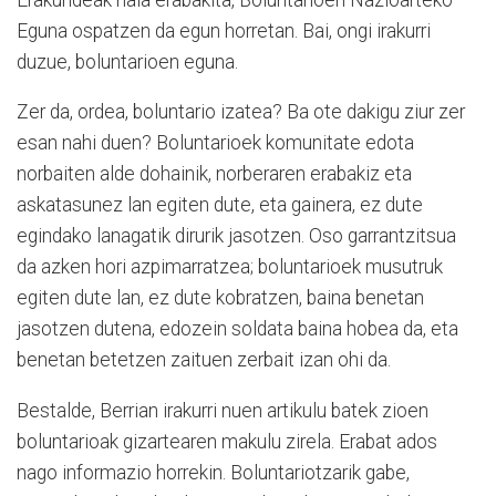
Eguna ospatzen da egun horretan. Bai, ongi irakurri
duzue, boluntarioen eguna.
Zer da, ordea, boluntario izatea? Ba ote dakigu ziur zer
esan nahi duen? Boluntarioek komunitate edota
norbaiten alde dohainik, norberaren erabakiz eta
askatasunez lan egiten dute, eta gainera, ez dute
egindako lanagatik dirurik jasotzen. Oso garrantzitsua
da azken hori azpimarratzea; boluntarioek musutruk
egiten dute lan, ez dute kobratzen, baina benetan
jasotzen dutena, edozein soldata baina hobea da, eta
benetan betetzen zaituen zerbait izan ohi da.
Bestalde, Berrian irakurri nuen artikulu batek zioen
boluntarioak gizartearen makulu zirela. Erabat ados
nago informazio horrekin. Boluntariotzarik gabe,