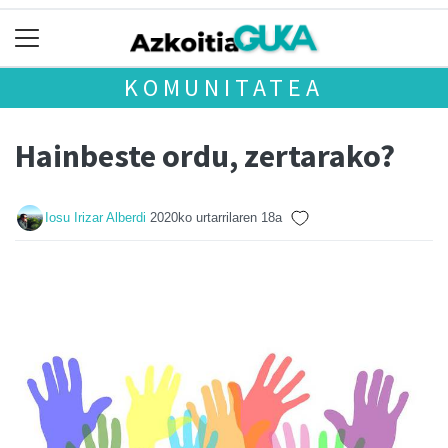
KOMUNITATEA
Hainbeste ordu, zertarako?
Iosu Irizar Alberdi
2020ko urtarrilaren 18a