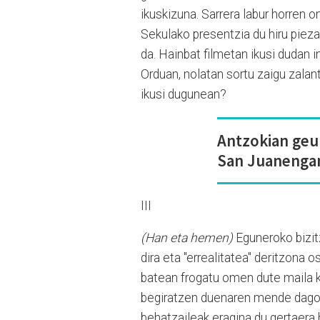
ikuskizuna. Sarrera labur horren 
Sekulako presentzia du hiru pieza
da. Hainbat filmetan ikusi dudan in
Orduan, nolatan sortu zaigu zalan
ikusi dugunean?
Antzokian geu
San Juanengan
III
(Han eta hemen)
Eguneroko bizit
dira eta "errealitatea" deritzona 
batean frogatu omen dute maila ku
begiratzen duenaren mende dagoel
behatzaileak eragina du gertaera