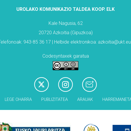
UROLAKO KOMUNIKAZIO TALDEA KOOP. ELK
Kale Nagusia, 62
20720 Azkoitia (Gipuzkoa)
Telefonoak: 943-85 36 17 | Helbide elektronikoa: azkoitia@ukt.eu
Codesyntaxek garatua
LEGE OHARRA
PUBLIZITATEA
ARAUAK
HARREMANET
Babesleak