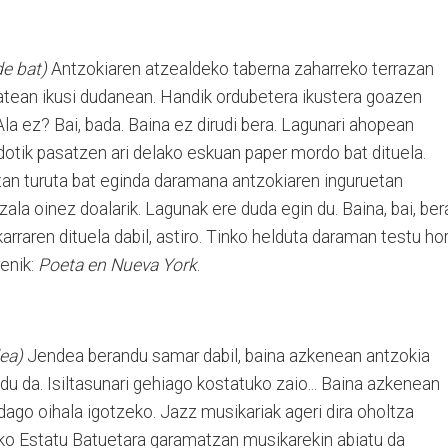
de bat)
Antzokiaren atzealdeko taberna zaharreko terrazan
batean ikusi dudanean. Handik ordubetera ikustera goazen
la ez? Bai, bada. Baina ez dirudi bera. Lagunari ahopean
dotik pasatzen ari delako eskuan paper mordo bat dituela.
an turuta bat eginda daramana antzokiaren inguruetan
la oinez doalarik. Lagunak ere duda egin du. Baina, bai, ber
karraren dituela dabil, astiro. Tinko helduta daraman testu hor
renik:
Poeta en Nueva York
.
dea)
Jendea berandu samar dabil, baina azkenean antzokia
du da. Isiltasunari gehiago kostatuko zaio... Baina azkenean
 dago oihala igotzeko. Jazz musikariak ageri dira oholtza
o Estatu Batuetara garamatzan musikarekin abiatu da