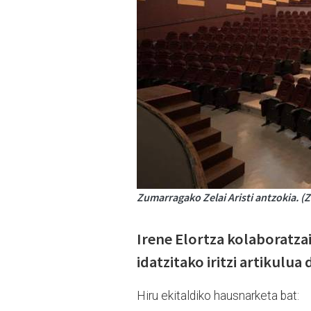
Zumarragako Zelai Aristi antzokia. (Ze
Irene Elortza kolaboratza
idatzitako iritzi artikulu
Hiru ekitaldiko hausnarketa bat: