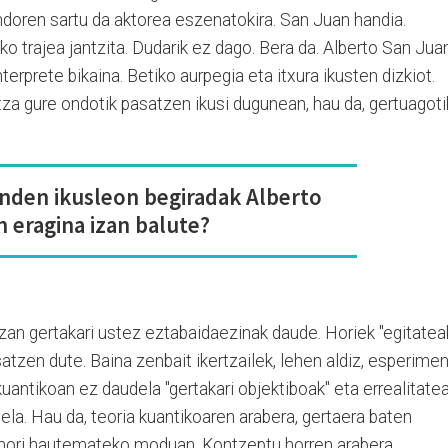
ondoren sartu da aktorea eszenatokira. San Juan handia.
ko trajea jantzita. Dudarik ez dago. Bera da. Alberto San Jua
terprete bikaina. Betiko aurpegia eta itxura ikusten dizkiot.
tza gure ondotik pasatzen ikusi dugunean, hau da, gertuagoti
nden ikusleon begiradak Alberto
 eragina izan balute?
zan gertakari ustez eztabaidaezinak daude. Horiek "egitatea
osatzen dute. Baina zenbait ikertzailek, lehen aldiz, esperime
antikoan ez daudela "gertakari objektiboak" eta errealitate
a. Hau da, teoria kuantikoaren arabera, gertaera baten
 hori hautemateko moduan. Kontzeptu horren arabera,