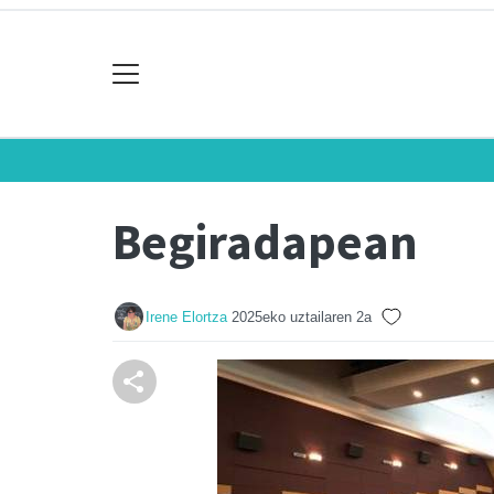
Begiradapean
Irene Elortza
2025eko uztailaren 2a