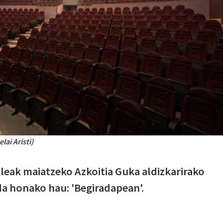
lai Aristi)
ileak maiatzeko Azkoitia Guka aldizkarirako
a da honako hau: 'Begiradapean'.