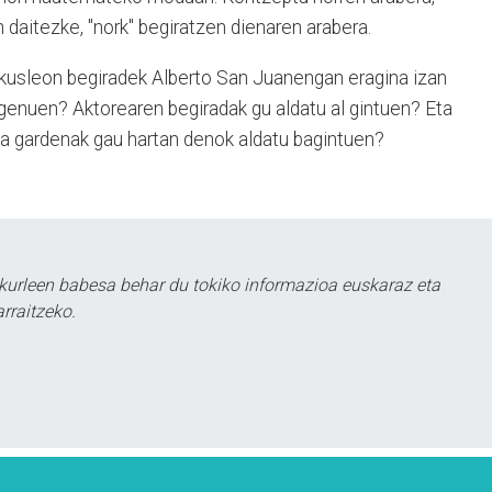
in daitezke, "nork" begiratzen dienaren arabera.
ikusleon begiradek Alberto San Juanengan eragina izan
 genuen? Aktorearen begiradak gu aldatu al gintuen? Eta
da gardenak gau hartan denok aldatu bagintuen?
kurleen babesa behar du tokiko informazioa euskaraz eta
rraitzeko.