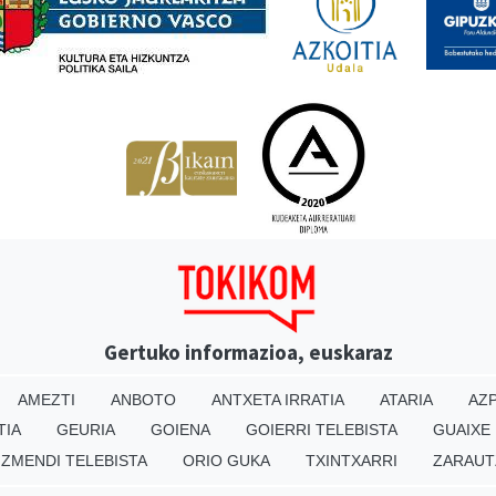
Gertuko informazioa, euskaraz
AMEZTI
ANBOTO
ANTXETA IRRATIA
ATARIA
AZP
TIA
GEURIA
GOIENA
GOIERRI TELEBISTA
GUAIXE
IZMENDI TELEBISTA
ORIO GUKA
TXINTXARRI
ZARAUT