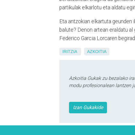
partikulak elkarlotu eta aldatu eg
Eta antzokian elkartuta geunden 
balute? Denon artean eraldatu al
Federico Garcia Lorcaren begira
IRITZIA
AZKOITIA
Azkoitia Gukak zu bezalako ira
modu profesionalean lantzen ja
Izan Gukakide