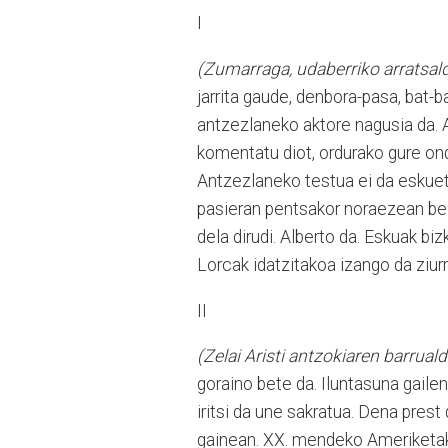
I
(Zumarraga, udaberriko arratsal
jarrita gaude, denbora-pasa, bat-
antzezlaneko aktore nagusia da. A
komentatu diot, ordurako gure on
Antzezlaneko testua ei da eskuet
pasieran pentsakor noraezean beza
dela dirudi. Alberto da. Eskuak biz
Lorcak idatzitakoa izango da ziur
II
(Zelai Aristi antzokiaren barrual
goraino bete da. Iluntasuna gailen
iritsi da une sakratua. Dena prest
gainean. XX. mendeko Ameriketak