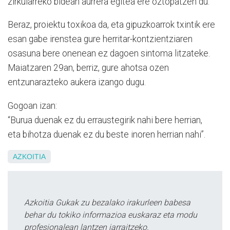
zirkularreko bidean aurrera egitea ere oztopatzen du.
Beraz, proiektu toxikoa da, eta gipuzkoarrok txintik ere
esan gabe irenstea gure herritar-kontzientziaren
osasuna bere onenean ez dagoen sintoma litzateke.
Maiatzaren 29an, berriz, gure ahotsa ozen
entzunarazteko aukera izango dugu.
Gogoan izan:
“Burua duenak ez du erraustegirik nahi bere herrian,
eta bihotza duenak ez du beste inoren herrian nahi”.
AZKOITIA
Azkoitia Gukak zu bezalako irakurleen babesa
behar du tokiko informazioa euskaraz eta modu
profesionalean lantzen jarraitzeko.