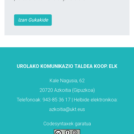
Izan Gukakide
UROLAKO KOMUNIKAZIO TALDEA KOOP. ELK
Kale Nagusia, 62
20720 Azkoitia (Gipuzkoa)
Telefonoak: 943-85 36 17 | Helbide elektronikoa:
azkoitia@ukt.eus
Codesyntaxek garatua