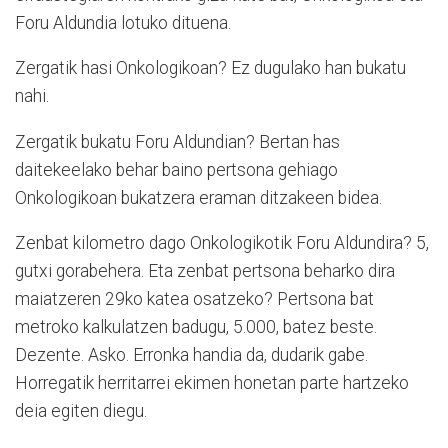
Foru Aldundia lotuko dituena.
Zergatik hasi Onkologikoan? Ez dugulako han bukatu
nahi.
Zergatik bukatu Foru Aldundian? Bertan has
daitekeelako behar baino pertsona gehiago
Onkologikoan bukatzera eraman ditzakeen bidea.
Zenbat kilometro dago Onkologikotik Foru Aldundira? 5,
gutxi gorabehera. Eta zenbat pertsona beharko dira
maiatzeren 29ko katea osatzeko? Pertsona bat
metroko kalkulatzen badugu, 5.000, batez beste.
Dezente. Asko. Erronka handia da, dudarik gabe.
Horregatik herritarrei ekimen honetan parte hartzeko
deia egiten diegu.