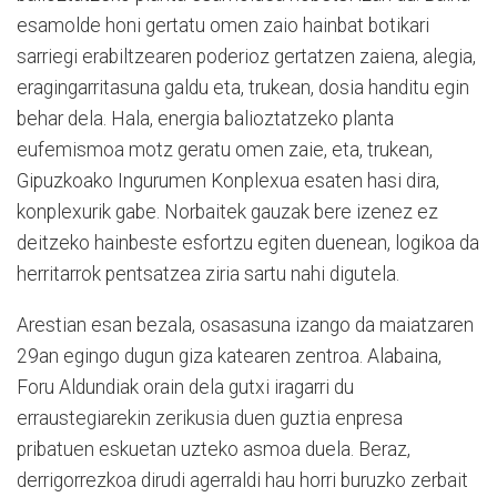
esamolde honi gertatu omen zaio hainbat botikari
sarriegi erabiltzearen poderioz gertatzen zaiena, alegia,
eragingarritasuna galdu eta, trukean, dosia handitu egin
behar dela. Hala, energia balioztatzeko planta
eufemismoa motz geratu omen zaie, eta, trukean,
Gipuzkoako Ingurumen Konplexua esaten hasi dira,
konplexurik gabe. Norbaitek gauzak bere izenez ez
deitzeko hainbeste esfortzu egiten duenean, logikoa da
herritarrok pentsatzea ziria sartu nahi digutela.
Arestian esan bezala, osasasuna izango da maiatzaren
29an egingo dugun giza katearen zentroa. Alabaina,
Foru Aldundiak orain dela gutxi iragarri du
erraustegiarekin zerikusia duen guztia enpresa
pribatuen eskuetan uzteko asmoa duela. Beraz,
derrigorrezkoa dirudi agerraldi hau horri buruzko zerbait