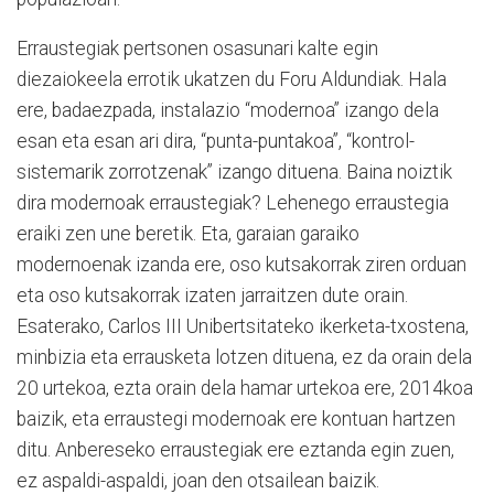
Erraustegiak pertsonen osasunari kalte egin
diezaiokeela errotik ukatzen du Foru Aldundiak. Hala
ere, badaezpada, instalazio “modernoa” izango dela
esan eta esan ari dira, “punta-puntakoa”, “kontrol-
sistemarik zorrotzenak” izango dituena. Baina noiztik
dira modernoak erraustegiak? Lehenego erraustegia
eraiki zen une beretik. Eta, garaian garaiko
modernoenak izanda ere, oso kutsakorrak ziren orduan
eta oso kutsakorrak izaten jarraitzen dute orain.
Esaterako, Carlos III Unibertsitateko ikerketa-txostena,
minbizia eta errausketa lotzen dituena, ez da orain dela
20 urtekoa, ezta orain dela hamar urtekoa ere, 2014koa
baizik, eta erraustegi modernoak ere kontuan hartzen
ditu. Anbereseko erraustegiak ere eztanda egin zuen,
ez aspaldi-aspaldi, joan den otsailean baizik.