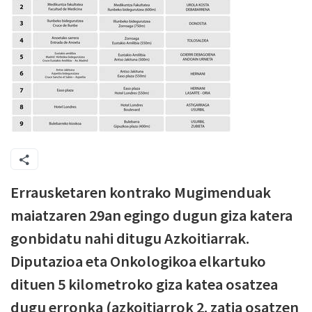
Errausketaren kontrako Mugimenduak
maiatzaren 29an egingo dugun giza katera
gonbidatu nahi ditugu Azkoitiarrak.
Diputazioa eta Onkologikoa elkartuko
dituen 5 kilometroko giza katea osatzea
dugu erronka (azkoitiarrok 2. zatia osatzen