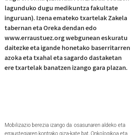
lagunduko dugu medikuntza fakultate
inguruan). Izena emateko txartelak Zakela
tabernan eta Oreka dendan edo
www.erraustuez.org webgunean eskuratu
daitezke eta igande honetako baserritarren
azoka eta txahal eta sagardo dastaketan
ere txartelak banatzen izango gara plazan.
Mobilizazio berezia izango da: osasunaren aldeko eta
erraustegiaren kontrako giza-kate bat, Onkologikoa eta