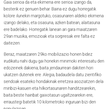
Gaia serioa da eta ekimena ere serioa izango da,
besterik ez genuen behar. Baina ez dugu horregatik
kolore ilunekin margotuko, osasunaren aldeko ekimena
izango delako, eta osasuna, azken batean, alaitasuna
ere badelako. Horregatik lanean ari gara maiatzaren
29an musika, emozioak eta sorpresak ere falta ez
daitezen.
Beraz, maiatzaren 29ko mobilizazio honen bidez
irudikatu nahi dugu gai honekin minimoki interesatu den
edozeinek dakiena, baita jendaurrean dakiten hori
ukatzen dutenek ere. Alegia, badaudela datu zientifiko
sendoak esateko hondakinak erretzea asoziatzen dela
minbizi-kasuen eta hilkortasunaren handitzearekin,
baita beste hainbat gaixotasun ugaltzearekin ere,
erraustegi batetik 10 kilometroko inguruan bizi den
populazioan.