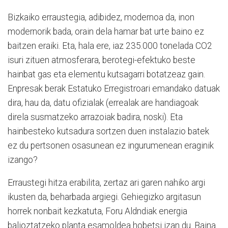
Bizkaiko erraustegia, adibidez, modernoa da, inon
modernorik bada, orain dela hamar bat urte baino ez
baitzen eraiki. Eta, hala ere, iaz 235.000 tonelada CO2
isuri zituen atmosferara, berotegi-efektuko beste
hainbat gas eta elementu kutsagarri botatzeaz gain.
Enpresak berak Estatuko Erregistroari emandako datuak
dira, hau da, datu ofizialak (errealak are handiagoak
direla susmatzeko arrazoiak badira, noski). Eta
hainbesteko kutsadura sortzen duen instalazio batek
ez du pertsonen osasunean ez ingurumenean eraginik
izango?
Erraustegi hitza erabilita, zertaz ari garen nahiko argi
ikusten da, beharbada argiegi. Gehiegizko argitasun
horrek nonbait kezkatuta, Foru Aldndiak energia
balioztatzeko planta esamoldea hobetsi izan du. Baina