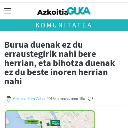
KOMUNITATEA
Burua duenak ez du
erraustegirik nahi bere
herrian, eta bihotza duenak
ez du beste inoren herrian
nahi
Azkoitia Zero Zabor
2016ko maiatzaren 19a