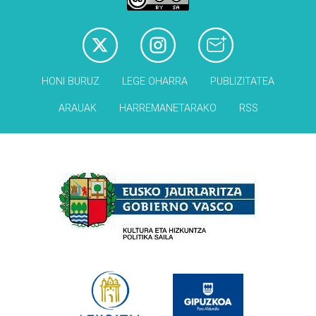
HONI BURUZ
LEGE OHARRA
PUBLIZITATEA
ARAUAK
HARREMANETARAKO
RSS
Babesleak