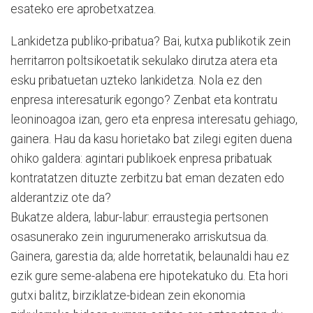
esateko ere aprobetxatzea.
Lankidetza publiko-pribatua? Bai, kutxa publikotik zein
herritarron poltsikoetatik sekulako dirutza atera eta
esku pribatuetan uzteko lankidetza. Nola ez den
enpresa interesaturik egongo? Zenbat eta kontratu
leoninoagoa izan, gero eta enpresa interesatu gehiago,
gainera. Hau da kasu horietako bat zilegi egiten duena
ohiko galdera: agintari publikoek enpresa pribatuak
kontratatzen dituzte zerbitzu bat eman dezaten edo
alderantziz ote da?
Bukatze aldera, labur-labur: erraustegia pertsonen
osasunerako zein ingurumenerako arriskutsua da.
Gainera, garestia da; alde horretatik, belaunaldi hau ez
ezik gure seme-alabena ere hipotekatuko du. Eta hori
gutxi balitz, birziklatze-bidean zein ekonomia