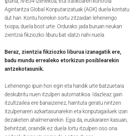
ipuina,
N-634
izenekoa, eta trafikoaren kontrola
Agintaritza Global Konputarizatuak (AGK) duela kontatu
dut han. Kontu horrekin sortu zitzaidan lehenengo
txispa, duela bost urte. Ordurako jada buruan neukan
zientzia fikziozko liburu bat idatzi nahi nuela.
Beraz, zientzia fikziozko liburua izanagatik ere,
badu mundu errealeko etorkizun posiblearekin
antzekotasunik.
Lehenengo ipuin hori egin eta handik urte batzuetara
deskubritu nuen itzulpen automatikoa. Idazleaz gain
itzultzailea ere banaizenez, harrituta geratu nintzen
itzulpenaren azkartasunarekin eta konputagailuek izan
dezaketen ahalmenarekin. Egia da, euskararen kasuan,
behintzat, oraindik ez duela lortu itzulpen oso ona