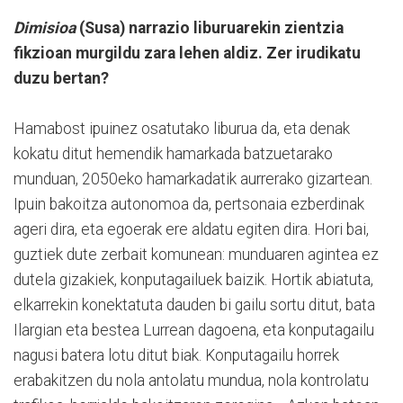
Dimisioa
(Susa) narrazio liburuarekin zientzia
fikzioan murgildu zara lehen aldiz. Zer irudikatu
duzu bertan?
Hamabost ipuinez osatutako liburua da, eta denak
kokatu ditut hemendik hamarkada batzuetarako
munduan, 2050eko hamarkadatik aurrerako gizartean.
Ipuin bakoitza autonomoa da, pertsonaia ezberdinak
ageri dira, eta egoerak ere aldatu egiten dira. Hori bai,
guztiek dute zerbait komunean: munduaren agintea ez
dutela gizakiek, konputagailuek baizik. Hortik abiatuta,
elkarrekin konektatuta dauden bi gailu sortu ditut, bata
Ilargian eta bestea Lurrean dagoena, eta konputagailu
nagusi batera lotu ditut biak. Konputagailu horrek
erabakitzen du nola antolatu mundua, nola kontrolatu