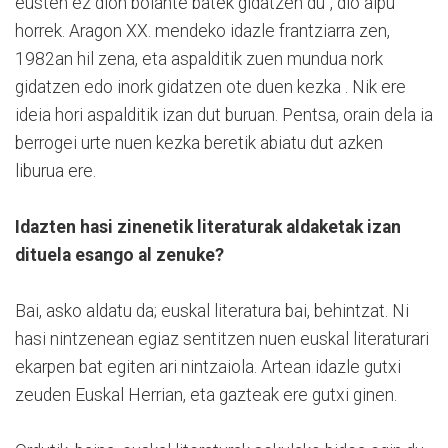
eusten ez dion bolante batek gidatzen du", dio aipu
horrek. Aragon XX. mendeko idazle frantziarra zen,
1982an hil zena, eta aspalditik zuen mundua nork
gidatzen edo inork gidatzen ote duen kezka . Nik ere
ideia hori aspalditik izan dut buruan. Pentsa, orain dela ia
berrogei urte nuen kezka beretik abiatu dut azken
liburua ere.
Idazten hasi zinenetik literaturak aldaketak izan
dituela esango al zenuke?
Bai, asko aldatu da; euskal literatura bai, behintzat. Ni
hasi nintzenean egiaz sentitzen nuen euskal literaturari
ekarpen bat egiten ari nintzaiola. Artean idazle gutxi
zeuden Euskal Herrian, eta gazteak ere gutxi ginen.