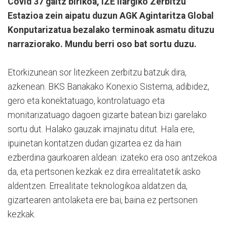
Covid 37 gaitz birikoa, IZE Ilargiko Zerbitzu
Estazioa zein aipatu duzun AGK Agintaritza Global
Konputarizatua bezalako terminoak asmatu dituzu
narraziorako. Mundu berri oso bat sortu duzu.
Etorkizunean sor litezkeen zerbitzu batzuk dira,
azkenean. BKS Banakako Konexio Sistema, adibidez,
gero eta konektatuago, kontrolatuago eta
monitarizatuago dagoen gizarte batean bizi garelako
sortu dut. Halako gauzak imajinatu ditut. Hala ere,
ipuinetan kontatzen dudan gizartea ez da hain
ezberdina gaurkoaren aldean: izateko era oso antzekoa
da, eta pertsonen kezkak ez dira errealitatetik asko
aldentzen. Errealitate teknologikoa aldatzen da,
gizartearen antolaketa ere bai, baina ez pertsonen
kezkak.