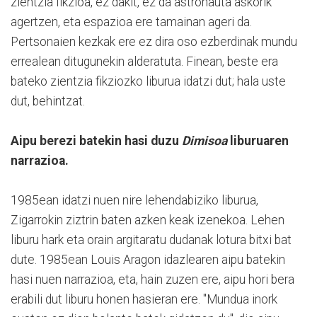
zientzia fikzioa, ez dakit, ez da astronauta askorik
agertzen, eta espazioa ere tamainan ageri da.
Pertsonaien kezkak ere ez dira oso ezberdinak mundu
errealean ditugunekin alderatuta. Finean, beste era
bateko zientzia fikziozko liburua idatzi dut; hala uste
dut, behintzat.
Aipu berezi batekin hasi duzu
Dimisoa
liburuaren
narrazioa.
1985ean idatzi nuen nire lehendabiziko liburua,
Zigarrokin ziztrin baten azken keak izenekoa. Lehen
liburu hark eta orain argitaratu dudanak lotura bitxi bat
dute. 1985ean Louis Aragon idazlearen aipu batekin
hasi nuen narrazioa, eta, hain zuzen ere, aipu hori bera
erabili dut liburu honen hasieran ere. "Mundua inork