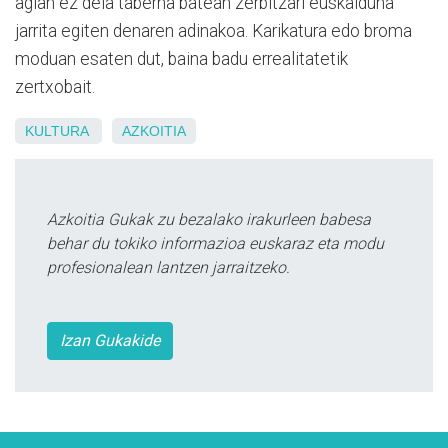
agian ez dela taberna batean zerbitzari euskalduna
jarrita egiten denaren adinakoa. Karikatura edo broma
moduan esaten dut, baina badu errealitatetik
zertxobait.
KULTURA
AZKOITIA
Azkoitia Gukak zu bezalako irakurleen babesa
behar du tokiko informazioa euskaraz eta modu
profesionalean lantzen jarraitzeko.
Izan Gukakide