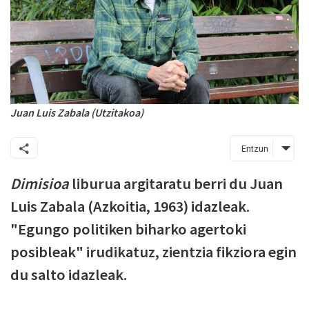
Juan Luis Zabala (Utzitakoa)
Entzun
Dimisioa
liburua argitaratu berri du Juan
Luis Zabala (Azkoitia, 1963) idazleak.
"Egungo politiken biharko agertoki
posibleak" irudikatuz, zientzia fikziora egin
du salto idazleak.