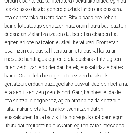
Ordutik, baina, euskal literaturak sekulako bidea egin du.
Idazle asko daude, genero guztiak landu dira euskaraz,
eta denetarako aukera dago. Bitxia bada ere, lehen
baino lotsatuago sentitzen naiz orain liburu bat idazten
dudanean. Zalantza izaten dut benetan ekarpen bat
egiten ari ote natzaion euskal literaturari. Brometan
esan izan dut euskal literaturari eta euskal kulturari
mesede handiagoa egiten diola euskaraz hitz egiten
duen zerbitzari edo dendari batek, euskal idazle batek
baino. Orain dela berrogei urte ez zen halakorik
gertatzen, orduan bazegoelako euskal idazleen beharra,
eta sentitzen zen premia hori. Gaur, hainbeste idazle
eta sortzaile dagoenez, agian arazoa ez da sortzaile
falta, irakurle eta kultura kontsumitzen duten
euskaldunen falta baizik. Eta horregatik diot gaur egun
liburu bat argitaratuta euskarari egiten zaion mesedea