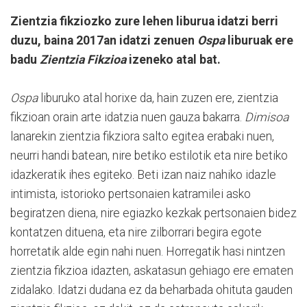
Zientzia fikziozko zure lehen liburua idatzi berri
duzu, baina 2017an idatzi zenuen
Ospa
liburuak ere
badu
Zientzia Fikzioa
izeneko atal bat.
Ospa
liburuko atal horixe da, hain zuzen ere, zientzia
fikzioan orain arte idatzia nuen gauza bakarra.
Dimisoa
lanarekin zientzia fikziora salto egitea erabaki nuen,
neurri handi batean, nire betiko estilotik eta nire betiko
idazkeratik ihes egiteko. Beti izan naiz nahiko idazle
intimista, istorioko pertsonaien katramilei asko
begiratzen diena, nire egiazko kezkak pertsonaien bidez
kontatzen dituena, eta nire zilborrari begira egote
horretatik alde egin nahi nuen. Horregatik hasi nintzen
zientzia fikzioa idazten, askatasun gehiago ere ematen
zidalako. Idatzi dudana ez da beharbada ohituta gauden