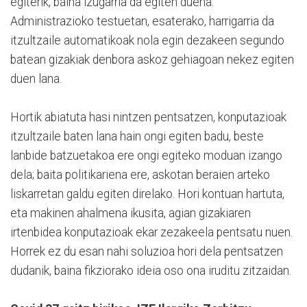
egiterik, baina izugarria da egiten duena.
Administrazioko testuetan, esaterako, harrigarria da
itzultzaile automatikoak nola egin dezakeen segundo
batean gizakiak denbora askoz gehiagoan nekez egiten
duen lana.
Hortik abiatuta hasi nintzen pentsatzen, konputazioak
itzultzaile baten lana hain ongi egiten badu, beste
lanbide batzuetakoa ere ongi egiteko moduan izango
dela; baita politikariena ere, askotan beraien arteko
liskarretan galdu egiten direlako. Hori kontuan hartuta,
eta makinen ahalmena ikusita, agian gizakiaren
irtenbidea konputazioak ekar zezakeela pentsatu nuen.
Horrek ez du esan nahi soluzioa hori dela pentsatzen
dudanik, baina fikziorako ideia oso ona iruditu zitzaidan.