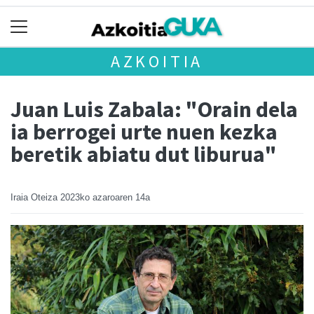
AZKOITIA
Juan Luis Zabala: "Orain dela
ia berrogei urte nuen kezka
beretik abiatu dut liburua"
Iraia Oteiza
2023ko azaroaren 14a