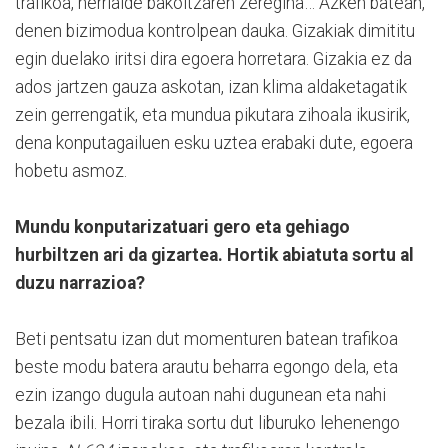
trafikoa, herrialde bakoitzaren zeregina… Azken batean,
denen bizimodua kontrolpean dauka. Gizakiak dimititu
egin duelako iritsi dira egoera horretara. Gizakia ez da
ados jartzen gauza askotan, izan klima aldaketagatik
zein gerrengatik, eta mundua pikutara zihoala ikusirik,
dena konputagailuen esku uztea erabaki dute, egoera
hobetu asmoz.
Mundu konputarizatuari gero eta gehiago
hurbiltzen ari da gizartea. Hortik abiatuta sortu al
duzu narrazioa?
Beti pentsatu izan dut momenturen batean trafikoa
beste modu batera arautu beharra egongo dela, eta
ezin izango dugula autoan nahi dugunean eta nahi
bezala ibili. Horri tiraka sortu dut liburuko lehenengo