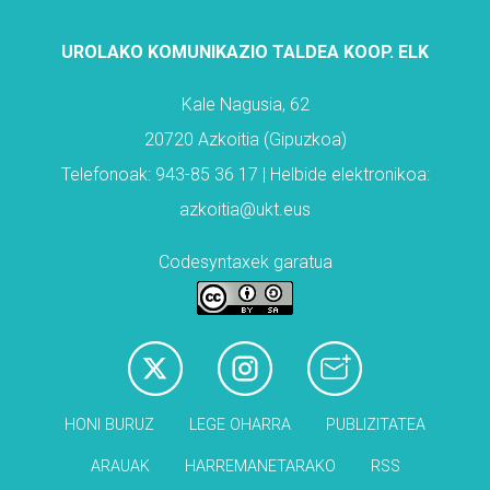
UROLAKO KOMUNIKAZIO TALDEA KOOP. ELK
Kale Nagusia, 62
20720 Azkoitia (Gipuzkoa)
Telefonoak: 943-85 36 17 | Helbide elektronikoa:
azkoitia@ukt.eus
Codesyntaxek garatua
HONI BURUZ
LEGE OHARRA
PUBLIZITATEA
ARAUAK
HARREMANETARAKO
RSS