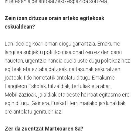
interesen alde antolatzeko espazioa sortzea.
Zein izan dituzue orain arteko egitekoak
eskualdean?
Lan ideologikoari eman diogu garrantzia. Emakume
langilea subjektu politiko gisa onartzen ez den garai
hauetan, urgentzia handia duela uste dugu politikaz hitz
egiteak eta eztabaidatzeak, gaitasunak eskuratzen
joateak. Ildo horretatik antolatu ditugu Emakume
Langileon Eskolak, hitzaldiak, tertuliak eta abar.
Mobilizazioak, jaialdiak eta beste hainbat egitasmo ere
egin ditugu. Gainera, Euskal Herri mailako jardunaldiak
ere antolatu genituen iaz.
Zer da zuentzat Martxoaren 8a?