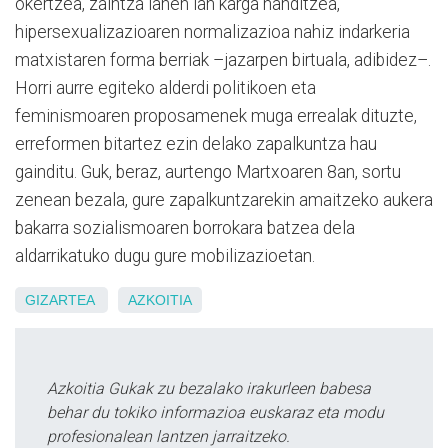
okertzea, zaintza lanen lan karga handitzea,
hipersexualizazioaren normalizazioa nahiz indarkeria
matxistaren forma berriak –jazarpen birtuala, adibidez–.
Horri aurre egiteko alderdi politikoen eta
feminismoaren proposamenek muga errealak dituzte,
erreformen bitartez ezin delako zapalkuntza hau
gainditu. Guk, beraz, aurtengo Martxoaren 8an, sortu
zenean bezala, gure zapalkuntzarekin amaitzeko aukera
bakarra sozialismoaren borrokara batzea dela
aldarrikatuko dugu gure mobilizazioetan.
GIZARTEA
AZKOITIA
Azkoitia Gukak zu bezalako irakurleen babesa
behar du tokiko informazioa euskaraz eta modu
profesionalean lantzen jarraitzeko.