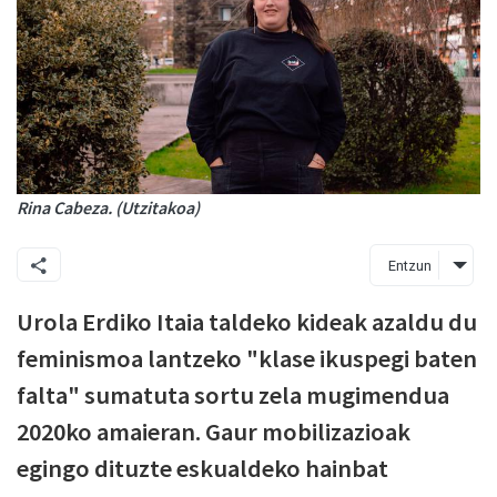
Rina Cabeza. (Utzitakoa)
Entzun
Urola Erdiko Itaia taldeko kideak azaldu du
feminismoa lantzeko "klase ikuspegi baten
falta" sumatuta sortu zela mugimendua
2020ko amaieran. Gaur mobilizazioak
egingo dituzte eskualdeko hainbat