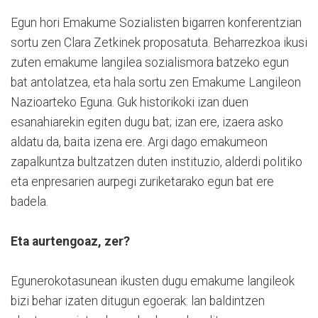
Egun hori Emakume Sozialisten bigarren konferentzian
sortu zen Clara Zetkinek proposatuta. Beharrezkoa ikusi
zuten emakume langilea sozialismora batzeko egun
bat antolatzea, eta hala sortu zen Emakume Langileon
Nazioarteko Eguna. Guk historikoki izan duen
esanahiarekin egiten dugu bat; izan ere, izaera asko
aldatu da, baita izena ere. Argi dago emakumeon
zapalkuntza bultzatzen duten instituzio, alderdi politiko
eta enpresarien aurpegi zuriketarako egun bat ere
badela.
Eta aurtengoaz, zer?
Egunerokotasunean ikusten dugu emakume langileok
bizi behar izaten ditugun egoerak: lan baldintzen