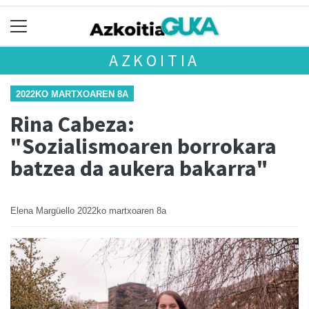
AZKOITIA
2022KO MARTXOAREN 8A
Rina Cabeza:
"Sozialismoaren borrokara
batzea da aukera bakarra"
Elena Margüello
2022ko martxoaren 8a