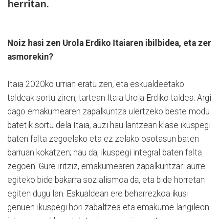
herritan.
Noiz hasi zen Urola Erdiko Itaiaren ibilbidea, eta zer
asmorekin?
Itaia 2020ko urrian eratu zen, eta eskualdeetako
taldeak sortu ziren, tartean Itaia Urola Erdiko taldea. Argi
dago emakumearen zapalkuntza ulertzeko beste modu
batetik sortu dela Itaia, auzi hau lantzean klase ikuspegi
baten falta zegoelako eta ez zelako osotasun baten
barruan kokatzen; hau da, ikuspegi integral baten falta
zegoen. Gure iritziz, emakumearen zapalkuntzari aurre
egiteko bide bakarra sozialismoa da, eta bide horretan
egiten dugu lan. Eskualdean ere beharrezkoa ikusi
genuen ikuspegi hori zabaltzea eta emakume langileon