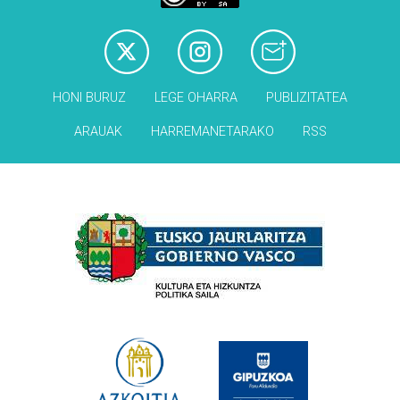
HONI BURUZ
LEGE OHARRA
PUBLIZITATEA
ARAUAK
HARREMANETARAKO
RSS
Babesleak