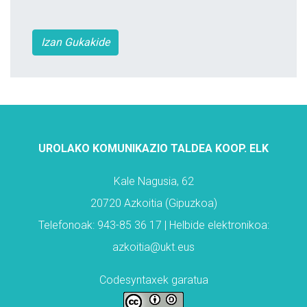
Izan Gukakide
UROLAKO KOMUNIKAZIO TALDEA KOOP. ELK
Kale Nagusia, 62
20720 Azkoitia (Gipuzkoa)
Telefonoak: 943-85 36 17 | Helbide elektronikoa:
azkoitia@ukt.eus
Codesyntaxek garatua