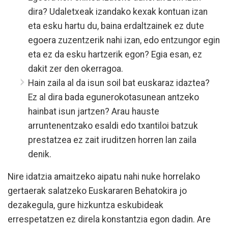
dira? Udaletxeak izandako kexak kontuan izan
eta esku hartu du, baina erdaltzainek ez dute
egoera zuzentzerik nahi izan, edo entzungor egin
eta ez da esku hartzerik egon? Egia esan, ez
dakit zer den okerragoa.
Hain zaila al da isun soil bat euskaraz idaztea?
Ez al dira bada egunerokotasunean antzeko
hainbat isun jartzen? Arau hauste
arruntenentzako esaldi edo txantiloi batzuk
prestatzea ez zait iruditzen horren lan zaila
denik.
Nire idatzia amaitzeko aipatu nahi nuke horrelako
gertaerak salatzeko Euskararen Behatokira jo
dezakegula, gure hizkuntza eskubideak
errespetatzen ez direla konstantzia egon dadin. Are