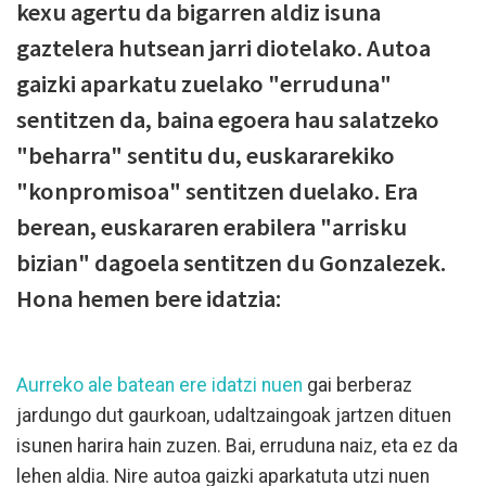
kexu agertu da bigarren aldiz isuna
gaztelera hutsean jarri diotelako. Autoa
gaizki aparkatu zuelako "erruduna"
sentitzen da, baina egoera hau salatzeko
"beharra" sentitu du, euskararekiko
"konpromisoa" sentitzen duelako. Era
berean, euskararen erabilera "arrisku
bizian" dagoela sentitzen du Gonzalezek.
Hona hemen bere idatzia:
Aurreko ale batean ere idatzi nuen
gai berberaz
jardungo dut gaurkoan, udaltzaingoak jartzen dituen
isunen harira hain zuzen. Bai, erruduna naiz, eta ez da
lehen aldia. Nire autoa gaizki aparkatuta utzi nuen