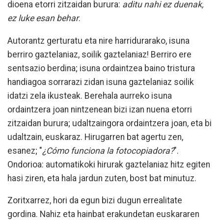
dioena etorri zitzaidan burura:
aditu nahi ez duenak,
ez luke esan behar
.
Autorantz gerturatu eta nire harridurarako, isuna
berriro gaztelaniaz, soilik gaztelaniaz! Berriro ere
sentsazio berdina; isuna ordaintzea baino tristura
handiagoa sorrarazi zidan isuna gaztelaniaz soilik
idatzi zela ikusteak. Berehala aurreko isuna
ordaintzera joan nintzenean bizi izan nuena etorri
zitzaidan burura; udaltzaingora ordaintzera joan, eta bi
udaltzain, euskaraz. Hirugarren bat agertu zen,
esanez; "
¿Cómo funciona la fotocopiadora?
".
Ondorioa: automatikoki hirurak gaztelaniaz hitz egiten
hasi ziren, eta hala jardun zuten, bost bat minutuz.
Zoritxarrez, hori da egun bizi dugun errealitate
gordina. Nahiz eta hainbat erakundetan euskararen