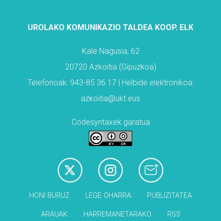
UROLAKO KOMUNIKAZIO TALDEA KOOP. ELK
Kale Nagusia, 62
20720 Azkoitia (Gipuzkoa)
Telefonoak: 943-85 36 17 | Helbide elektronikoa:
azkoitia@ukt.eus
Codesyntaxek garatua
HONI BURUZ
LEGE OHARRA
PUBLIZITATEA
ARAUAK
HARREMANETARAKO
RSS