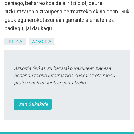
gehiago, beharrezkoa dela iritzi diot, geure
hizkuntzaren biziraupena bermatzeko ekinbidean. Guk
geuk egunerokotasunean garrantzia ematen ez
badiegu, jai daukagu.
IRITZIA
AZKOITIA
Azkoitia Gukak zu bezalako irakurleen babesa
behar du tokiko informazioa euskaraz eta modu
profesionalean lantzen jarraitzeko.
Izan Gukakide