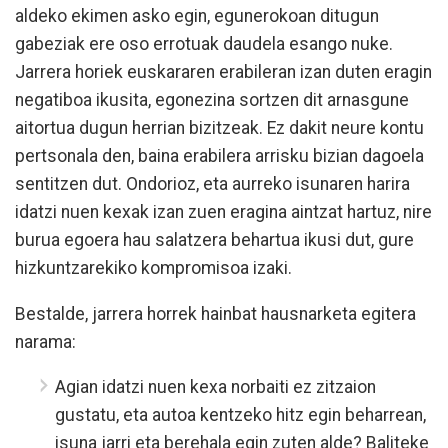
aldeko ekimen asko egin, egunerokoan ditugun
gabeziak ere oso errotuak daudela esango nuke.
Jarrera horiek euskararen erabileran izan duten eragin
negatiboa ikusita, egonezina sortzen dit arnasgune
aitortua dugun herrian bizitzeak. Ez dakit neure kontu
pertsonala den, baina erabilera arrisku bizian dagoela
sentitzen dut. Ondorioz, eta aurreko isunaren harira
idatzi nuen kexak izan zuen eragina aintzat hartuz, nire
burua egoera hau salatzera behartua ikusi dut, gure
hizkuntzarekiko kompromisoa izaki.
Bestalde, jarrera horrek hainbat hausnarketa egitera
narama:
Agian idatzi nuen kexa norbaiti ez zitzaion
gustatu, eta autoa kentzeko hitz egin beharrean,
isuna jarri eta berehala egin zuten alde? Baliteke