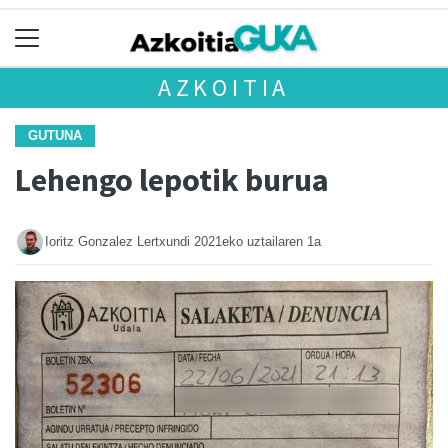
AZKOITIA
GUTUNA
Lehengo lepotik burua
Ioritz Gonzalez Lertxundi
2021eko uztailaren 1a