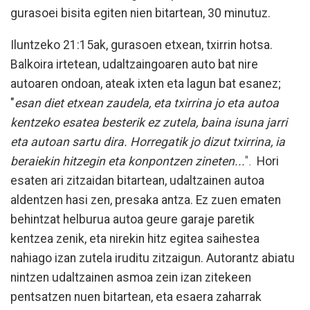
gurasoei bisita egiten nien bitartean, 30 minutuz.
Iluntzeko 21:15ak, gurasoen etxean, txirrin hotsa.
Balkoira irtetean, udaltzaingoaren auto bat nire
autoaren ondoan, ateak ixten eta lagun bat esanez;
"
esan diet etxean zaudela, eta txirrina jo eta autoa
kentzeko esatea besterik ez zutela, baina isuna jarri
eta autoan sartu dira. Horregatik jo dizut txirrina, ia
beraiekin hitzegin eta konpontzen zineten...
"
.
Hori
esaten ari zitzaidan bitartean, udaltzainen autoa
aldentzen hasi zen, presaka antza. Ez zuen ematen
behintzat helburua autoa geure garaje paretik
kentzea zenik, eta nirekin hitz egitea saihestea
nahiago izan zutela iruditu zitzaigun. Autorantz abiatu
nintzen udaltzainen asmoa zein izan zitekeen
pentsatzen nuen bitartean, eta esaera zaharrak