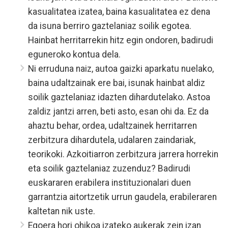
kasualitatea izatea, baina kasualitatea ez dena
da isuna berriro gaztelaniaz soilik egotea.
Hainbat herritarrekin hitz egin ondoren, badirudi
eguneroko kontua dela.
Ni erruduna naiz, autoa gaizki aparkatu nuelako,
baina udaltzainak ere bai, isunak hainbat aldiz
soilik gaztelaniaz idazten dihardutelako. Astoa
zaldiz jantzi arren, beti asto, esan ohi da. Ez da
ahaztu behar, ordea, udaltzainek herritarren
zerbitzura dihardutela, udalaren zaindariak,
teorikoki. Azkoitiarron zerbitzura jarrera horrekin
eta soilik gaztelaniaz zuzenduz? Badirudi
euskararen erabilera instituzionalari duen
garrantzia aitortzetik urrun gaudela, erabileraren
kaltetan nik uste.
Egoera hori ohikoa izateko aukerak zein izan