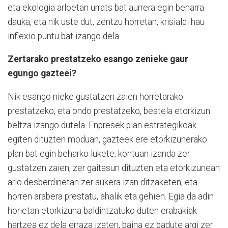
eta ekologia arloetan urrats bat aurrera egin beharra
dauka, eta nik uste dut, zentzu horretan, krisialdi hau
inflexio puntu bat izango dela.
Zertarako prestatzeko esango zenieke gaur
egungo gazteei?
Nik esango nieke gustatzen zaien horretarako
prestatzeko, eta ondo prestatzeko, bestela etorkizun
beltza izango dutela. Enpresek plan estrategikoak
egiten dituzten moduan, gazteek ere etorkizunerako
plan bat egin beharko lukete, kontuan izanda zer
gustatzen zaien, zer gaitasun dituzten eta etorkizunean
arlo desberdinetan zer aukera izan ditzaketen, eta
horren arabera prestatu, ahalik eta gehien. Egia da adin
horietan etorkizuna baldintzatuko duten erabakiak
hartzea ez dela erraza izaten, baina ez badute argi zer