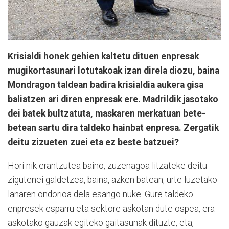
Krisialdi honek gehien kaltetu dituen enpresak
mugikortasunari lotutakoak izan direla diozu, baina
Mondragon taldean badira krisialdia aukera gisa
baliatzen ari diren enpresak ere. Madrildik jasotako
dei batek bultzatuta, maskaren merkatuan bete-
betean sartu dira taldeko hainbat enpresa. Zergatik
deitu zizueten zuei eta ez beste batzuei?
Hori nik erantzutea baino, zuzenagoa litzateke deitu
zigutenei galdetzea, baina, azken batean, urte luzetako
lanaren ondorioa dela esango nuke. Gure taldeko
enpresek esparru eta sektore askotan dute ospea, era
askotako gauzak egiteko gaitasunak dituzte, eta,