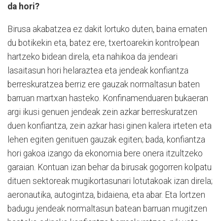
da hori?
Birusa akabatzea ez dakit lortuko duten, baina ematen
du botikekin eta, batez ere, txertoarekin kontrolpean
hartzeko bidean direla, eta nahikoa da jendeari
lasaitasun hori helaraztea eta jendeak konfiantza
berreskuratzea berriz ere gauzak normaltasun baten
barruan martxan hasteko. Konfinamenduaren bukaeran
argi ikusi genuen jendeak zein azkar berreskuratzen
duen konfiantza, zein azkar hasi ginen kalera irteten eta
lehen egiten genituen gauzak egiten; bada, konfiantza
hori gakoa izango da ekonomia bere onera itzultzeko
garaian. Kontuan izan behar da birusak gogorren kolpatu
dituen sektoreak mugikortasunari lotutakoak izan direla;
aeronautika, autogintza, bidaiena, eta abar. Eta lortzen
badugu jendeak normaltasun batean barruan mugitzen