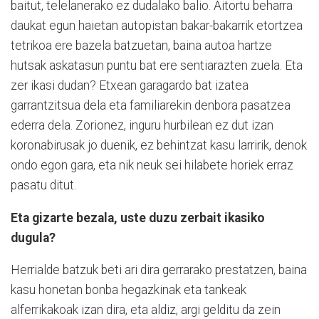
baitut, telelanerako ez dudalako balio. Aitortu beharra
daukat egun haietan autopistan bakar-bakarrik etortzea
tetrikoa ere bazela batzuetan, baina autoa hartze
hutsak askatasun puntu bat ere sentiarazten zuela. Eta
zer ikasi dudan? Etxean garagardo bat izatea
garrantzitsua dela eta familiarekin denbora pasatzea
ederra dela. Zorionez, inguru hurbilean ez dut izan
koronabirusak jo duenik, ez behintzat kasu larririk, denok
ondo egon gara, eta nik neuk sei hilabete horiek erraz
pasatu ditut.
Eta gizarte bezala, uste duzu zerbait ikasiko
dugula?
Herrialde batzuk beti ari dira gerrarako prestatzen, baina
kasu honetan bonba hegazkinak eta tankeak
alferrikakoak izan dira, eta aldiz, argi gelditu da zein