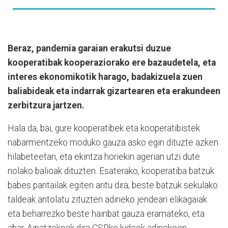
Beraz, pandemia garaian erakutsi duzue
kooperatibak kooperaziorako ere bazaudetela, eta
interes ekonomikotik harago, badakizuela zuen
baliabideak eta indarrak gizartearen eta erakundeen
zerbitzura jartzen.
Hala da, bai, gure kooperatibek eta kooperatibistek
nabarmentzeko moduko gauza asko egin dituzte azken
hilabeteetan, eta ekintza horiekin agerian utzi dute
nolako balioak dituzten. Esaterako, kooperatiba batzuk
babes pantailak egiten aritu dira; beste batzuk sekulako
taldeak antolatu zituzten adineko jendeari elikagaiak
eta beharrezko beste hainbat gauza eramateko, eta