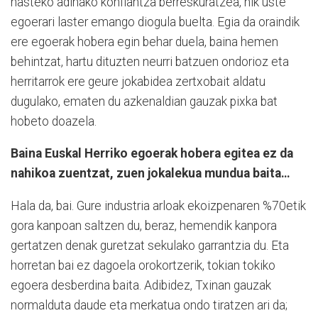
hasteko adinako konfiantza berreskuratzea, nik uste
egoerari laster emango diogula buelta. Egia da oraindik
ere egoerak hobera egin behar duela, baina hemen
behintzat, hartu dituzten neurri batzuen ondorioz eta
herritarrok ere geure jokabidea zertxobait aldatu
dugulako, ematen du azkenaldian gauzak pixka bat
hobeto doazela.
Baina Euskal Herriko egoerak hobera egitea ez da
nahikoa zuentzat, zuen jokalekua mundua baita…
Hala da, bai. Gure industria arloak ekoizpenaren %70etik
gora kanpoan saltzen du, beraz, hemendik kanpora
gertatzen denak guretzat sekulako garrantzia du. Eta
horretan bai ez dagoela orokortzerik, tokian tokiko
egoera desberdina baita. Adibidez, Txinan gauzak
normalduta daude eta merkatua ondo tiratzen ari da;