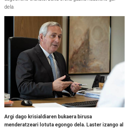
dela.
Argi dago krisialdiaren bukaera birusa
menderatzeari lotuta egongo dela. Laster izango al