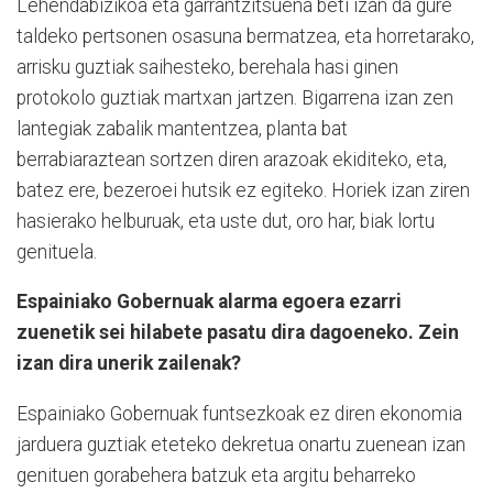
Lehendabizikoa eta garrantzitsuena beti izan da gure
taldeko pertsonen osasuna bermatzea, eta horretarako,
arrisku guztiak saihesteko, berehala hasi ginen
protokolo guztiak martxan jartzen. Bigarrena izan zen
lantegiak zabalik mantentzea, planta bat
berrabiaraztean sortzen diren arazoak ekiditeko, eta,
batez ere, bezeroei hutsik ez egiteko. Horiek izan ziren
hasierako helburuak, eta uste dut, oro har, biak lortu
genituela.
Espainiako Gobernuak alarma egoera ezarri
zuenetik sei hilabete pasatu dira dagoeneko. Zein
izan dira unerik zailenak?
Espainiako Gobernuak funtsezkoak ez diren ekonomia
jarduera guztiak eteteko dekretua onartu zuenean izan
genituen gorabehera batzuk eta argitu beharreko