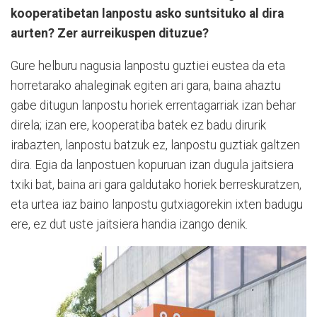
kooperatibetan lanpostu asko suntsituko al dira
aurten? Zer aurreikuspen dituzue?
Gure helburu nagusia lanpostu guztiei eustea da eta
horretarako ahaleginak egiten ari gara, baina ahaztu
gabe ditugun lanpostu horiek errentagarriak izan behar
direla; izan ere, kooperatiba batek ez badu dirurik
irabazten, lanpostu batzuk ez, lanpostu guztiak galtzen
dira. Egia da lanpostuen kopuruan izan dugula jaitsiera
txiki bat, baina ari gara galdutako horiek berreskuratzen,
eta urtea iaz baino lanpostu gutxiagorekin ixten badugu
ere, ez dut uste jaitsiera handia izango denik.