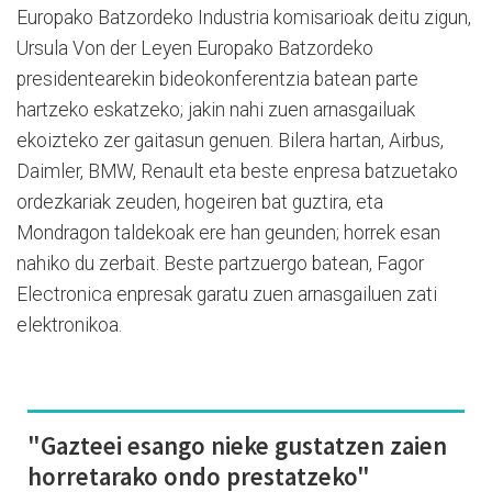
Europako Batzordeko Industria komisarioak deitu zigun,
Ursula Von der Leyen Europako Batzordeko
presidentearekin bideokonferentzia batean parte
hartzeko eskatzeko; jakin nahi zuen arnasgailuak
ekoizteko zer gaitasun genuen. Bilera hartan, Airbus,
Daimler, BMW, Renault eta beste enpresa batzuetako
ordezkariak zeuden, hogeiren bat guztira, eta
Mondragon taldekoak ere han geunden; horrek esan
nahiko du zerbait. Beste partzuergo batean, Fagor
Electronica enpresak garatu zuen arnasgailuen zati
elektronikoa.
"Gazteei esango nieke gustatzen zaien
horretarako ondo prestatzeko"