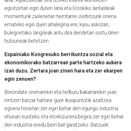
abar. Aipatzekoak dira GSRko kideek adinekoen
egoitzetan egin duten lana eta Eroskiko lantaldeak
momenturik zailenetan herritarrei zerbitzurik onena
emateko egin duen ahalegina ere; kasu askotan,
bulegoetako langileak aritu dira dendetan sortu diren
hutsuneak betetzen.
Espainiako Kongresuko berrikuntza sozial eta
ekonomikorako batzarrean parte hartzeko aukera
izan duzu. Zertara joan zinen hara eta zer ekarpen
egin zenuen?
Borondate onenarekin eta helburu bakarrarekin joan
nintzen batzar hartara: gure ikuspuntutik azaltzea
egoera honetan zer egin behar den egungo industria
ehunari eusteko eta etorkizunera begira zer egin behar
den industria eredu berri bat garatzeko. Batzuek