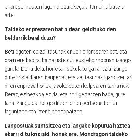
enpresei irauten lagun diezaiekegula tamaina batera
arte.
Taldeko enpresaren bat bidean geldituko den
beldurrik ba al duzu?
Beti egoten da zailtasunak dituen enpresaren bat, eta
orain ere badira, baina uste dut eusteko moduan izango
garela. Dena dela, horretan sekulako garrantzia izango
dute krisialdiaren iraupenak eta zailtasunak igarotzen ari
diren enpresa horiek jasoko duten kolpearen tamainak.
Beraz, ezinezkoa ez da, eta hori gertatzen bada, gure
lana izango da hor gelditzen diren pertsona horiei
laguntzea eta irtenbidea topatzea.
Lanpostuak suntsitzea eta langabe kopurua haztea
ekarri ditu krisialdi honek ere. Mondragon taldeko