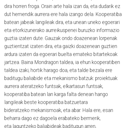
dira horren froga. Orain arte hala izan da, eta dudarik ez
dut hemendik aurrera ere hala izango dela. Kooperatiba
batean jabeak langileak dira, eta unean uneko egoerari
eta etorkizunerako aurreikuspenei buruzko informazio
guztia izaten dute. Gauzak ondo doazenean lorpenak
guztientzat izaten dira, eta gaizki doazenean guztien
ardura izaten da egoerari buelta emateko bitartekoak
jartzea. Baina Mondragon taldea, ia ehun kooperatiben
taldea izaki, hortik harago doa, eta talde bezala ere
baditugu baliabide eta mekanismo batzuk: proiektuak
aurrera ateratzeko funtsak, elkartasun funtsak,
kooperatiba batean lan karga falta denean hango
langileak beste kooperatiba batzuetara
bideratzeko mekanismoak, eta abar. Hala ere, esan
beharra dago ez dagoela erabateko bermerik,
eta laguntzeko baliabideak baditugun arren,