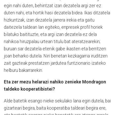
egin nahi duten, behintzat izan dezatela argi zer ez
duten nahi, eta hortik hasi dezatela bidea. Ikas ditzatela
hizkuntzak, izan dezatela jarrera irekia eta gaitu
daitezela taldean lan egiteko, enpresek profil horiek
bilatuko baitituzte, eta argi izan dezatela ez dela
nahikoa hiruzpalau urtean titulu bat ateratzearekin;
buruan sar dezatela etenik gabe ikasten eta berritzen
joan beharko dutela. Niri benetan kezkagarria iruditzen
zait gazteak prestatzen jardutea funtzionario izateko
helburu bakarrarekin.
Eta zer mezu helarazi nahiko zenieke Mondragon
taldeko kooperatibistei?
Alde batetik esango nieke sekulako lana egin dutela, bai
gizarteari begira, baita kooperatiba taldeari begira ere,