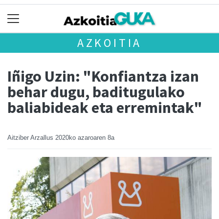
AZKOITIA
Iñigo Uzin: "Konfiantza izan
behar dugu, baditugulako
baliabideak eta erremintak"
Aitziber Arzallus
2020ko azaroaren 8a