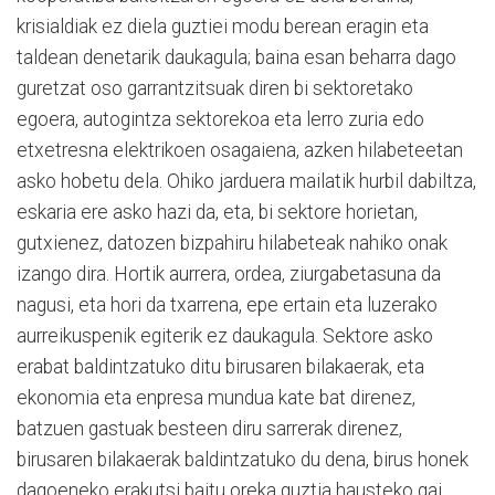
krisialdiak ez diela guztiei modu berean eragin eta
taldean denetarik daukagula; baina esan beharra dago
guretzat oso garrantzitsuak diren bi sektoretako
egoera, autogintza sektorekoa eta lerro zuria edo
etxetresna elektrikoen osagaiena, azken hilabeteetan
asko hobetu dela. Ohiko jarduera mailatik hurbil dabiltza,
eskaria ere asko hazi da, eta, bi sektore horietan,
gutxienez, datozen bizpahiru hilabeteak nahiko onak
izango dira. Hortik aurrera, ordea, ziurgabetasuna da
nagusi, eta hori da txarrena, epe ertain eta luzerako
aurreikuspenik egiterik ez daukagula. Sektore asko
erabat baldintzatuko ditu birusaren bilakaerak, eta
ekonomia eta enpresa mundua kate bat direnez,
batzuen gastuak besteen diru sarrerak direnez,
birusaren bilakaerak baldintzatuko du dena, birus honek
dagoeneko erakutsi baitu oreka guztia hausteko gai