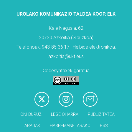
UROLAKO KOMUNIKAZIO TALDEA KOOP. ELK
Kale Nagusia, 62
20720 Azkoitia (Gipuzkoa)
Telefonoak: 943-85 36 17 | Helbide elektronikoa:
azkoitia@ukt.eus
Codesyntaxek garatua
HONI BURUZ
LEGE OHARRA
PUBLIZITATEA
ARAUAK
HARREMANETARAKO
RSS