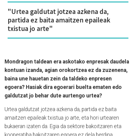
"Urtea galdutat jotzea azkena da,
partida ez baita amaitzen epaileak
txistua jo arte"
Mondragon taldean era askotako enpresak daudela
kontuan izanda, agian orokortzea ez da zuzenena,
baina une hauetan zein da taldeko enpresen
egoera? Hasiak dira egoerari buelta ematen edo
galdutzat jo behar dute aurtengo urtea?
Urtea galdutzat jotzea azkena da, partida ez baita
amaitzen epaileak txistua jo arte, eta hori urtearen
bukaeran izaten da. Egia da sektore bakoitzaren eta
kooperatiba bakoitzaren egoera ez dela berdina,