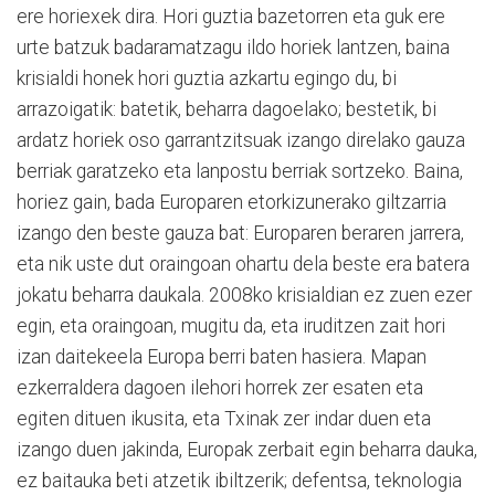
ere horiexek dira. Hori guztia bazetorren eta guk ere
urte batzuk badaramatzagu ildo horiek lantzen, baina
krisialdi honek hori guztia azkartu egingo du, bi
arrazoigatik: batetik, beharra dagoelako; bestetik, bi
ardatz horiek oso garrantzitsuak izango direlako gauza
berriak garatzeko eta lanpostu berriak sortzeko. Baina,
horiez gain, bada Europaren etorkizunerako giltzarria
izango den beste gauza bat: Europaren beraren jarrera,
eta nik uste dut oraingoan ohartu dela beste era batera
jokatu beharra daukala. 2008ko krisialdian ez zuen ezer
egin, eta oraingoan, mugitu da, eta iruditzen zait hori
izan daitekeela Europa berri baten hasiera. Mapan
ezkerraldera dagoen ilehori horrek zer esaten eta
egiten dituen ikusita, eta Txinak zer indar duen eta
izango duen jakinda, Europak zerbait egin beharra dauka,
ez baitauka beti atzetik ibiltzerik; defentsa, teknologia