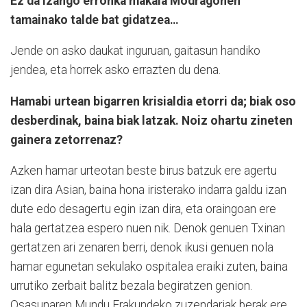
Ez da izango erronka makala Modragonen
tamainako talde bat gidatzea…
Jende on asko daukat inguruan, gaitasun handiko
jendea, eta horrek asko errazten du dena.
Hamabi urtean bigarren krisialdia etorri da; biak oso
desberdinak, baina biak latzak. Noiz ohartu zineten
gainera zetorrenaz?
Azken hamar urteotan beste birus batzuk ere agertu
izan dira Asian, baina hona iristerako indarra galdu izan
dute edo desagertu egin izan dira, eta oraingoan ere
hala gertatzea espero nuen nik. Denok genuen Txinan
gertatzen ari zenaren berri, denok ikusi genuen nola
hamar egunetan sekulako ospitalea eraiki zuten, baina
urrutiko zerbait balitz bezala begiratzen genion.
Osasunaren Mundu Erakundeko zuzendariak berak ere