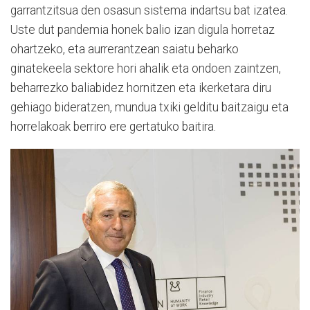
garrantzitsua den osasun sistema indartsu bat izatea.
Uste dut pandemia honek balio izan digula horretaz
ohartzeko, eta aurrerantzean saiatu beharko
ginatekeela sektore hori ahalik eta ondoen zaintzen,
beharrezko baliabidez hornitzen eta ikerketara diru
gehiago bideratzen, mundua txiki gelditu baitzaigu eta
horrelakoak berriro ere gertatuko baitira.