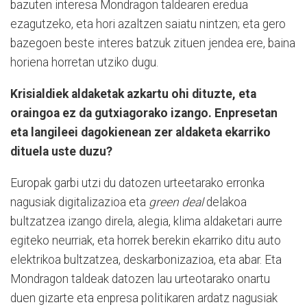
bazuten interesa Mondragon taldearen eredua
ezagutzeko, eta hori azaltzen saiatu nintzen; eta gero
bazegoen beste interes batzuk zituen jendea ere, baina
horiena horretan utziko dugu.
Krisialdiek aldaketak azkartu ohi dituzte, eta
oraingoa ez da gutxiagorako izango. Enpresetan
eta langileei dagokienean zer aldaketa ekarriko
dituela uste duzu?
Europak garbi utzi du datozen urteetarako erronka
nagusiak digitalizazioa eta
green deal
delakoa
bultzatzea izango direla, alegia, klima aldaketari aurre
egiteko neurriak, eta horrek berekin ekarriko ditu auto
elektrikoa bultzatzea, deskarbonizazioa, eta abar. Eta
Mondragon taldeak datozen lau urteotarako onartu
duen gizarte eta enpresa politikaren ardatz nagusiak