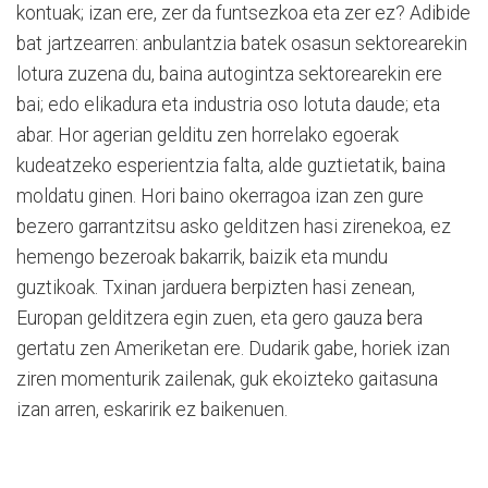
kontuak; izan ere, zer da funtsezkoa eta zer ez? Adibide
bat jartzearren: anbulantzia batek osasun sektorearekin
lotura zuzena du, baina autogintza sektorearekin ere
bai; edo elikadura eta industria oso lotuta daude; eta
abar. Hor agerian gelditu zen horrelako egoerak
kudeatzeko esperientzia falta, alde guztietatik, baina
moldatu ginen. Hori baino okerragoa izan zen gure
bezero garrantzitsu asko gelditzen hasi zirenekoa, ez
hemengo bezeroak bakarrik, baizik eta mundu
guztikoak. Txinan jarduera berpizten hasi zenean,
Europan gelditzera egin zuen, eta gero gauza bera
gertatu zen Ameriketan ere. Dudarik gabe, horiek izan
ziren momenturik zailenak, guk ekoizteko gaitasuna
izan arren, eskaririk ez baikenuen.