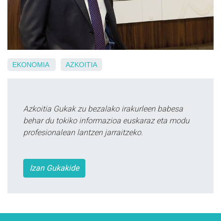
EKONOMIA
AZKOITIA
Azkoitia Gukak zu bezalako irakurleen babesa
behar du tokiko informazioa euskaraz eta modu
profesionalean lantzen jarraitzeko.
Izan Gukakide