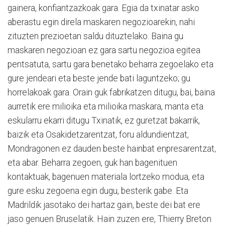
gainera, konfiantzazkoak gara. Egia da txinatar asko
aberastu egin direla maskaren negozioarekin, nahi
zituzten prezioetan saldu dituztelako. Baina gu
maskaren negozioan ez gara sartu negozioa egitea
pentsatuta, sartu gara benetako beharra zegoelako eta
gure jendeari eta beste jende bati laguntzeko; gu
horrelakoak gara. Orain guk fabrikatzen ditugu, bai, baina
aurretik ere milioika eta milioika maskara, manta eta
eskularru ekarri ditugu Txinatik, ez guretzat bakarrik,
baizik eta Osakidetzarentzat, foru aldundientzat,
Mondragonen ez dauden beste hainbat enpresarentzat,
eta abar. Beharra zegoen, guk han bagenituen
kontaktuak, bagenuen materiala lortzeko modua, eta
gure esku zegoena egin dugu, besterik gabe. Eta
Madrildik jasotako dei hartaz gain, beste dei bat ere
jaso genuen Bruselatik. Hain zuzen ere, Thierry Breton