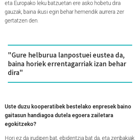
eta Europako leku batzuetan ere asko hobetu dira
gauzak, baina ikusi egin behar hemendik aurrera zer
gertatzen den.
"Gure helburua lanpostuei eustea da,
baina horiek errentagarriak izan behar
dira"
Uste duzu kooperatibek bestelako enpresek baino
gaitasun handiagoa dutela egoera zailetara
egokitzeko?
Hori ez da irudipen bat, ebidentzia bat da, eta zenbakiak