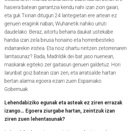
hasiera batean garrantzia kendu nahi izan zion gaiari,
eta guk Txinan ditugun 24 lantegietan ere artean ez
genuen eraginik nabari, Wuhanetik nahiko urruti
daudelako. Beraz, aitortu beharra daukat ustekabe
handia izan zela birusa honaino eta horrenbesteko
indarrarekin iristea. Eta noiz ohartu nintzen zetorrenaren
larritasunaz? Bada, Madrildik dei bat jaso nuenean,
maskarak egiteko zer gaitasun genuen galdetuz. Hori
larunbat goiz batean izan zen, eta arratsalde hartan
bertan alarma egoera ezarri zuen Espainiako
Gobernuak.
Lehendabiziko egunak eta asteak ez ziren errazak
izango… Egoera ziurgabe hartan, zeintzuk izan
ziren zuen lehentasunak?