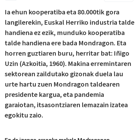
Ia ehun kooperatiba eta 80.000tik gora
langilerekin, Euskal Herriko industria talde
handiena ez ezik, munduko kooperatiba
talde handiena ere bada Mondragon. Eta
horren guztiaren buru, herritar bat: Iñigo
Uzin (Azkoitia, 1960). Makina erremintaren
sektorean zaildutako gizonak duela lau
urte hartu zuen Mondragon taldearen
presidente kargua, eta pandemia
garaiotan, itsasontziaren lemazain izatea
egokitu zaio.