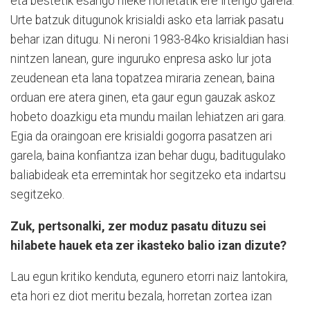
eta bestetik esango nieke honetatik ere irtengo garela.
Urte batzuk ditugunok krisialdi asko eta larriak pasatu
behar izan ditugu. Ni neroni 1983-84ko krisialdian hasi
nintzen lanean, gure inguruko enpresa asko lur jota
zeudenean eta lana topatzea miraria zenean, baina
orduan ere atera ginen, eta gaur egun gauzak askoz
hobeto doazkigu eta mundu mailan lehiatzen ari gara.
Egia da oraingoan ere krisialdi gogorra pasatzen ari
garela, baina konfiantza izan behar dugu, baditugulako
baliabideak eta erremintak hor segitzeko eta indartsu
segitzeko.
Zuk, pertsonalki, zer moduz pasatu dituzu sei
hilabete hauek eta zer ikasteko balio izan dizute?
Lau egun kritiko kenduta, egunero etorri naiz lantokira,
eta hori ez diot meritu bezala, horretan zortea izan